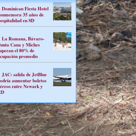
Dominican Fiesta Hotel
onmemora 35 años de
ospitalidad en SD
La Romana, Bávaro-
unta Cana y Miches
uperan el 80% de
cupación promedio
JAC: salida de JetBlue
odría aumentar boletos
éreos entre Newark y
RD