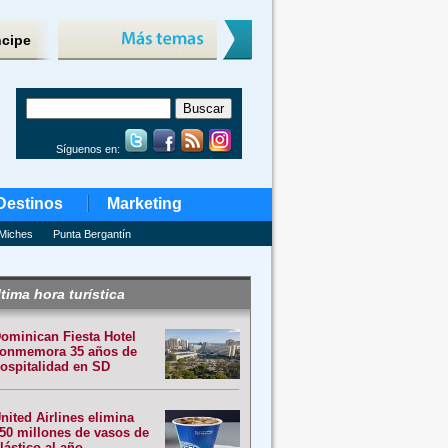
ncipe
Síguenos en:
Destinos
Marketing
Miches
Punta Bergantín
tima hora turística
ominican Fiesta Hotel
onmemora 35 años de
ospitalidad en SD
nited Airlines elimina
50 millones de vasos de
lástico al año