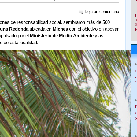
Deja un comentario
T
i
ciones de responsabilidad social, sembraron más de 500
3
una Redonda
ubicada en
Miches
con el objetivo en apoyar
e
pulsado por el
Ministerio de Medio Ambiente
y así
o de esta localidad.
r
e
c
P
s
o