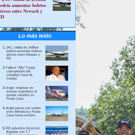
odría aumentar boletos
éreos entre Newark y
RD
Lo más leído
JAC: salida de JetBlue
podría aumentar boletos
aéreos entre Newark y
RD
Fallece “Alfy” Fanjul,
copropietario del
complejo Casa de
Campo
Arajet: malestar en
turistas argentinos al
quedar varados en
Punta Cana
Arajet pausa sus vuelos
entre Mendoza y Punta
Cana hasta octubre
RD pulveriza récord en
llegadas con 7,7