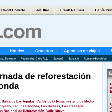
David Collado
JetBlue
Frank Rainieri
Bahía Pri
Hoteles
Cruceros
Agencias de viajes
nto Domingo
Pedernales-Cabo Rojo
Samaná
Santiago
Romana-Bayahíbe
jornada de reforestación
Úl
onda
D
c
h
,
Bahía de Las Águilas
,
Carlos de la Rosa
,
inisterio de Medio
U
iquillo
,
Laguna Redonda
,
Los Haitises
,
Los Tres Ojos
,
2
an Nacional de Reforestación
,
Valle Nuevo
p