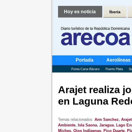
Hoy es noticia
Iberia
Portada
Aerolíneas
Punta Cana-Bávaro
Puerto Plata
Sa
Arajet realiza 
en Laguna Red
Temas relacionados:
Ann Sanchez
,
Arajet
Ambiente
,
Isla Saona
,
Jaragua
,
Lago Enr
Miches
,
Ojos Indígenas
,
Pico Duarte
,
Pl