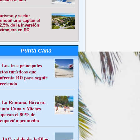
urismo y sector
nmobiliario captan el
2.5% de la inversión
xtranjera en RD
Punta Cana
Los tres principales
etos turísticos que
nfrenta RD para seguir
reciendo
La Romana, Bávaro-
unta Cana y Miches
uperan el 80% de
cupación promedio
JAC: salida de JetBlue