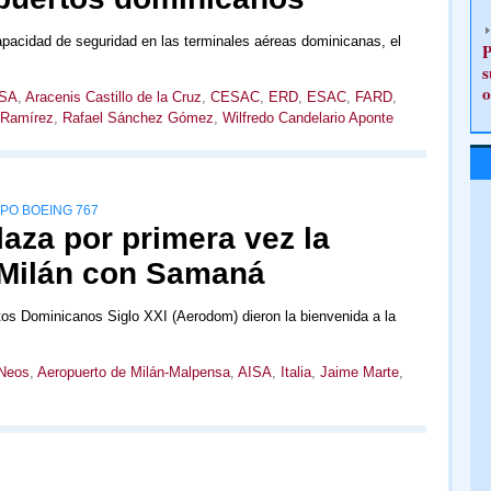
capacidad de seguridad en las terminales aéreas dominicanas, el
P
s
o
SA
,
Aracenis Castillo de la Cruz
,
CESAC
,
ERD
,
ESAC
,
FARD
,
a Ramírez
,
Rafael Sánchez Gómez
,
Wilfredo Candelario Aponte
PO BOEING 767
aza por primera vez la
e Milán con Samaná
rtos Dominicanos Siglo XXI (Aerodom) dieron la bienvenida a la
 Neos
,
Aeropuerto de Milán-Malpensa
,
AISA
,
Italia
,
Jaime Marte
,