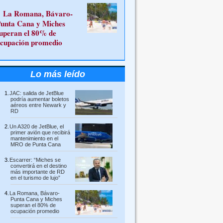
La Romana, Bávaro-
unta Cana y Miches
uperan el 80% de
cupación promedio
Lo más leído
JAC: salida de JetBlue
podría aumentar boletos
aéreos entre Newark y
RD
Un A320 de JetBlue, el
primer avión que recibirá
mantenimiento en el
MRO de Punta Cana
Escarrer: “Miches se
convertirá en el destino
más importante de RD
en el turismo de lujo”
La Romana, Bávaro-
Punta Cana y Miches
superan el 80% de
ocupación promedio