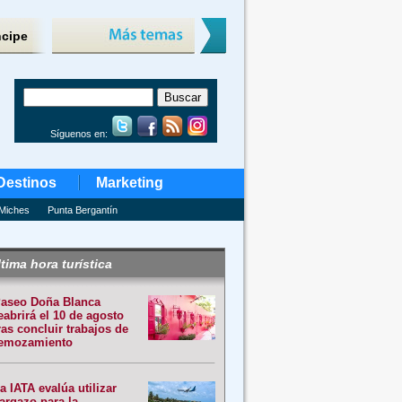
ncipe
Síguenos en:
Destinos
Marketing
Miches
Punta Bergantín
tima hora turística
aseo Doña Blanca
eabrirá el 10 de agosto
ras concluir trabajos de
emozamiento
a IATA evalúa utilizar
argazo para la