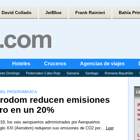
David Collado
JetBlue
Frank Rainieri
Bahía Pri
Hoteles
Cruceros
Agencias de viajes
nto Domingo
Pedernales-Cabo Rojo
Samaná
Santiago
Romana-Bayahíbe
Úl
 DEL PROGRAMA ACA
erodom reducen emisiones
P
ro en un 20%
r
t
r
19, los seis aeropuertos administrados por Aeropuertos
glo XXI (Aerodom) redujeron sus emisiones de CO2 por…
Leer
L
s