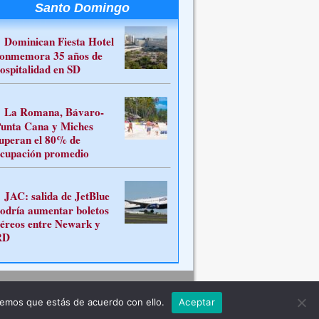
Santo Domingo
Dominican Fiesta Hotel
onmemora 35 años de
ospitalidad en SD
La Romana, Bávaro-
unta Cana y Miches
uperan el 80% de
cupación promedio
JAC: salida de JetBlue
odría aumentar boletos
éreos entre Newark y
RD
Contacto
remos que estás de acuerdo con ello.
Aceptar
ferente