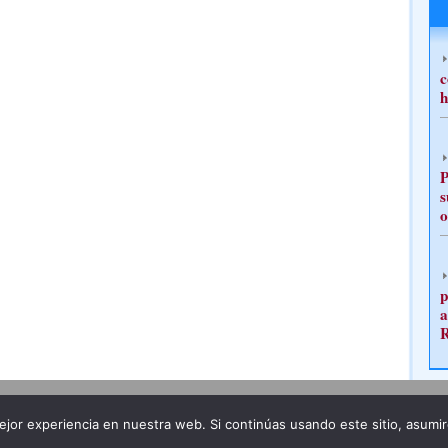
c
h
P
s
o
p
a
Publicidad
Redacción
jor experiencia en nuestra web. Si continúas usando este sitio, asumi
ncia legal
Todos los derechos reservados
Grupo Pre