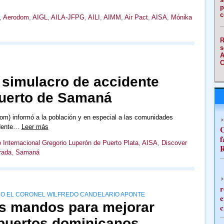
p
c
,
Aerodom
,
AIGL
,
AILA-JFPG
,
AILI
,
AIMM
,
Air Pact
,
AISA
,
Mónika
R
s
A
C
 simulacro de accidente
puerto de Samaná
m) informó a la población y en especial a las comunidades
idente…
Leer más
C
f
 Internacional Gregorio Luperón de Puerto Plata
,
AISA
,
Discover
R
rada
,
Samaná
r
DO EL CORONEL WILFREDO CANDELARIO APONTE
e
s mandos para mejorar
c
puertos dominicanos