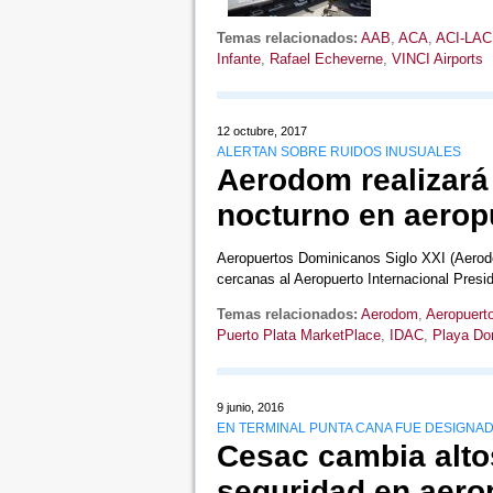
Temas relacionados:
AAB
,
ACA
,
ACI-LAC
Infante
,
Rafael Echeverne
,
VINCI Airports
12 octubre, 2017
ALERTAN SOBRE RUIDOS INUSUALES
Aerodom realizará
nocturno en aero
Aeropuertos Dominicanos Siglo XXI (Aerodo
cercanas al Aeropuerto Internacional Pres
Temas relacionados:
Aerodom
,
Aeropuerto
Puerto Plata MarketPlace
,
IDAC
,
Playa Do
9 junio, 2016
EN TERMINAL PUNTA CANA FUE DESIGNA
Cesac cambia alto
seguridad en aero