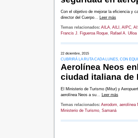
Con el objetivo de mejorar la eficiencia y 
director del Cuerpo…
Leer más
Temas relacionados:
AILA
,
AILI
,
AIPC
,
AI
Francis J. Figueroa Roque
,
Rafael A. Ullo
22 diciembre, 2015
CUBRIRÁ LA RUTA CADA LUNES, CON EQUI
Aerolínea Neos enl
ciudad italiana d
El Ministerio de Turismo (Mitur) y Aeropue
aerolínea Neos a su…
Leer más
Temas relacionados:
Aerodom
,
aerolínea
Ministerio de Turismo
,
Samaná