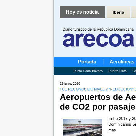
Hoy es noticia
Iberia
Portada
Aerolíneas
Punta Cana-Bávaro
Puerto Plata
Sa
19 junio, 2020
FUE RECONOCIDO NIVEL 2 “REDUCCIÓN”
Aeropuertos de A
de CO2 por pasaje
Entre 2017 y 20
Dominicanos Si
más