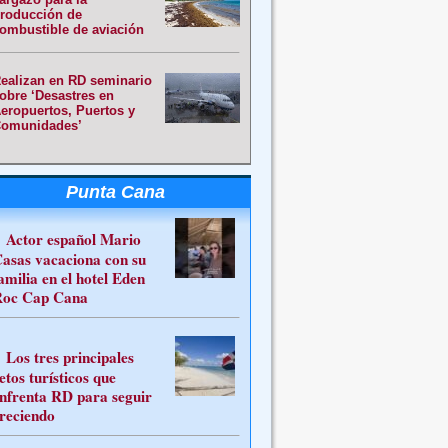
roducción de
ombustible de aviación
ealizan en RD seminario
obre ‘Desastres en
eropuertos, Puertos y
omunidades’
Punta Cana
Actor español Mario
asas vacaciona con su
amilia en el hotel Eden
oc Cap Cana
Los tres principales
etos turísticos que
nfrenta RD para seguir
reciendo