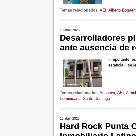
Temas relacionados:
AEI
,
Alberto Bogaert
10 abril, 2026
Desarrolladores pl
ante ausencia de 
«Importante: est
estancia», se 
Temas relacionados:
Acoprovi
,
AEI
,
Airbn
Dominicana
,
Santo Domingo
15 abril, 2025
Hard Rock Punta 
Inmobiliario Latin