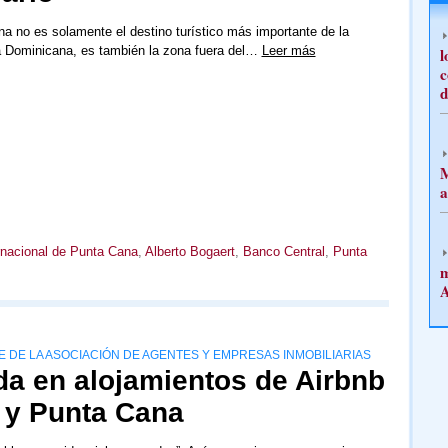
a no es solamente el destino turístico más importante de la
 Dominicana, es también la zona fuera del…
Leer más
l
c
d
M
a
rnacional de Punta Cana
,
Alberto Bogaert
,
Banco Central
,
Punta
m
A
 DE LA ASOCIACIÓN DE AGENTES Y EMPRESAS INMOBILIARIAS
a en alojamientos de Airbnb
 y Punta Cana