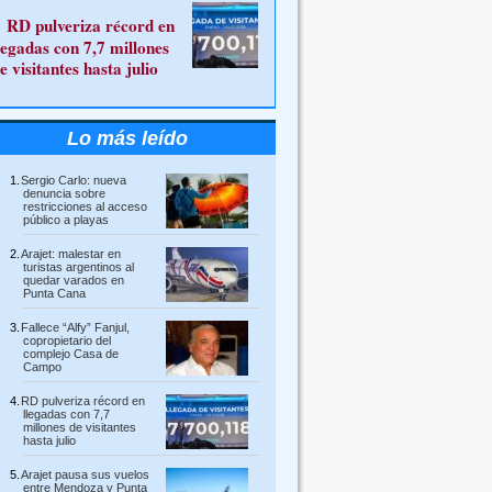
RD pulveriza récord en
legadas con 7,7 millones
e visitantes hasta julio
Lo más leído
Sergio Carlo: nueva
denuncia sobre
restricciones al acceso
público a playas
Arajet: malestar en
turistas argentinos al
quedar varados en
Punta Cana
Fallece “Alfy” Fanjul,
copropietario del
complejo Casa de
Campo
RD pulveriza récord en
llegadas con 7,7
millones de visitantes
hasta julio
Arajet pausa sus vuelos
entre Mendoza y Punta