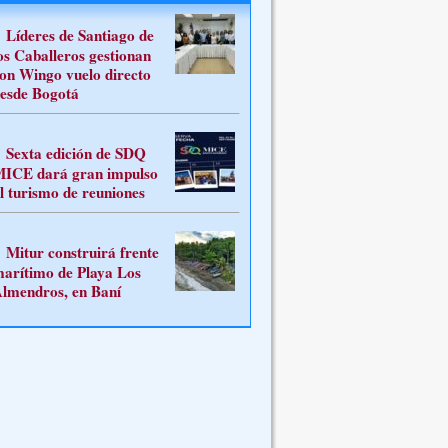
Líderes de Santiago de
os Caballeros gestionan
on Wingo vuelo directo
esde Bogotá
Sexta edición de SDQ
ICE dará gran impulso
l turismo de reuniones
Mitur construirá frente
arítimo de Playa Los
lmendros, en Baní