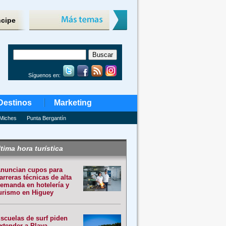
ncipe
Síguenos en:
Destinos
Marketing
Miches
Punta Bergantín
tima hora turística
nuncian cupos para
arreras técnicas de alta
emanda en hotelería y
urismo en Higuey
scuelas de surf piden
xtender a Playa