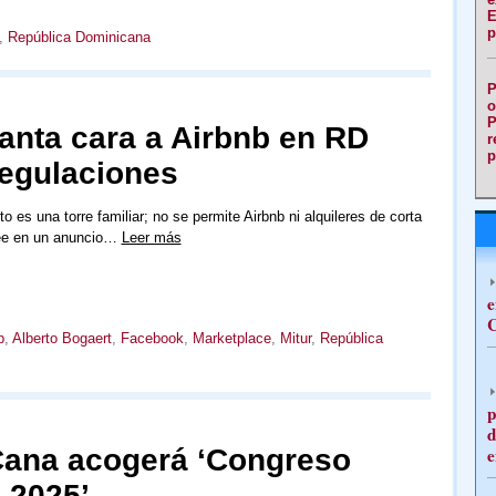
E
p
,
República Dominicana
P
o
P
anta cara a Airbnb en RD
r
p
regulaciones
o es una torre familiar; no se permite Airbnb ni alquileres de corta
lee en un anuncio…
Leer más
e
C
b
,
Alberto Bogaert
,
Facebook
,
Marketplace
,
Mitur
,
República
p
d
Cana acogerá ‘Congreso
e
o 2025’