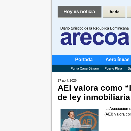
Hoy es noticia
Iberia
Portada
Aerolíneas
Punta Cana-Bávaro
Puerto Plata
Sa
27 abril, 2026
AEI valora como “l
de ley inmobiliaria
La Asociación 
(AEI) valora c