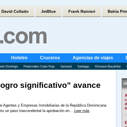
David Collado
JetBlue
Frank Rainieri
Bahía Pri
Hoteles
Cruceros
Agencias de viajes
nto Domingo
Pedernales-Cabo Rojo
Samaná
Santiago
Romana-Bayahíbe
ogro significativo” avance
Úl
A
c
d
de Agentes y Empresas Inmobiliarias de la República Dominicana
t
omo un paso trascendental la aprobación en…
Leer más
E
e