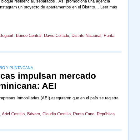
 bloque residencial, separados”. Así promociona una agencia
 Instagram un proyecto de apartamentos en el Distrito…
Leer más
 Bogaert
,
Banco Central
,
David Collado
,
Distrito Nacional
,
Punta
RO Y PUNTA CANA
ticas impulsan mercado
minicana: AEI
mpresas Inmobiliarias (AEI) aseguraron que en el país se registra
,
Ariel Castillo
,
Bávaro
,
Claudia Castillo
,
Punta Cana
,
República