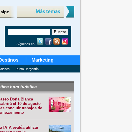
ncipe
Síguenos en:
Destinos
Marketing
Miches
Punta Bergantín
tima hora turística
aseo Doña Blanca
eabrirá el 10 de agosto
ras concluir trabajos de
emozamiento
a IATA evalúa utilizar
argazo para la