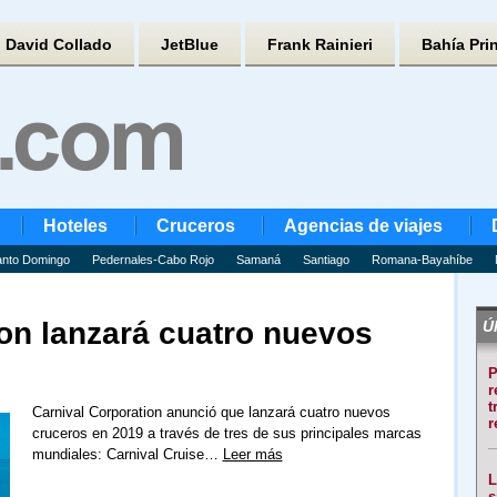
David Collado
JetBlue
Frank Rainieri
Bahía Pri
Hoteles
Cruceros
Agencias de viajes
nto Domingo
Pedernales-Cabo Rojo
Samaná
Santiago
Romana-Bayahíbe
ion lanzará cuatro nuevos
Úl
P
r
t
Carnival Corporation anunció que lanzará cuatro nuevos
r
cruceros en 2019 a través de tres de sus principales marcas
mundiales: Carnival Cruise…
Leer más
L
s