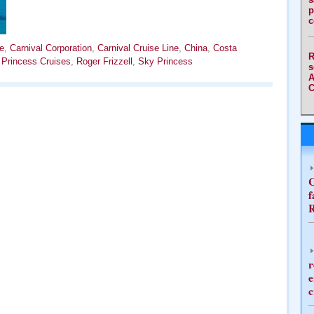
p
c
e
,
Carnival Corporation
,
Carnival Cruise Line
,
China
,
Costa
R
,
Princess Cruises
,
Roger Frizzell
,
Sky Princess
s
A
C
C
f
R
r
e
c