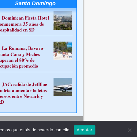
Santo Domingo
Dominican Fiesta Hotel
onmemora 35 años de
ospitalidad en SD
La Romana, Bávaro-
unta Cana y Miches
uperan el 80% de
cupación promedio
JAC: salida de JetBlue
odría aumentar boletos
éreos entre Newark y
RD
Contacto
remos que estás de acuerdo con ello.
Aceptar
ferente