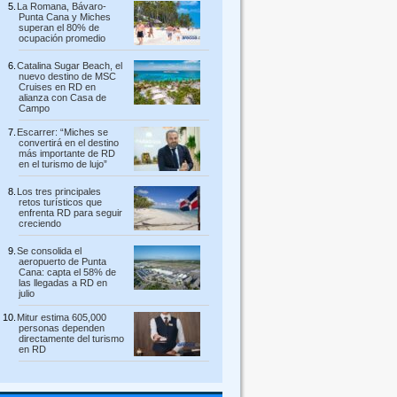
La Romana, Bávaro-
Punta Cana y Miches
superan el 80% de
ocupación promedio
Catalina Sugar Beach, el
nuevo destino de MSC
Cruises en RD en
alianza con Casa de
Campo
Escarrer: “Miches se
convertirá en el destino
más importante de RD
en el turismo de lujo”
Los tres principales
retos turísticos que
enfrenta RD para seguir
creciendo
Se consolida el
aeropuerto de Punta
Cana: capta el 58% de
las llegadas a RD en
julio
Mitur estima 605,000
personas dependen
directamente del turismo
en RD