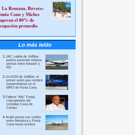
La Romana, Bávaro-
unta Cana y Miches
uperan el 80% de
cupación promedio
Lo más leído
JAC: salida de JetBlue
podría aumentar boletos
aéreos entre Newark y
RD
Un A320 de JetBlue, el
primer avión que recibirá
mantenimiento en el
MRO de Punta Cana
Fallece “Alfy” Fanjul,
copropietario del
complejo Casa de
Campo
Arajet pausa sus vuelos
entre Mendoza y Punta
Cana hasta octubre