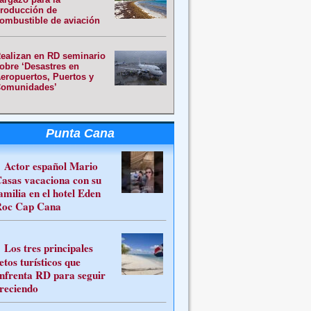
roducción de
ombustible de aviación
ealizan en RD seminario
obre ‘Desastres en
eropuertos, Puertos y
omunidades’
Punta Cana
Actor español Mario
asas vacaciona con su
amilia en el hotel Eden
oc Cap Cana
Los tres principales
etos turísticos que
nfrenta RD para seguir
reciendo