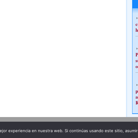
c
h
P
s
o
p
a
Publicidad
Redacción
jor experiencia en nuestra web. Si continúas usando este sitio, asumi
ncia legal
Todos los derechos reservados
Grupo Pre