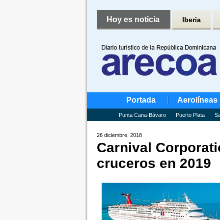
Hoy es noticia
Iberia
Portada
Aerolíneas
Punta Cana-Bávaro
Puerto Plata
Sa
26 diciembre, 2018
Carnival Corporat
cruceros en 2019