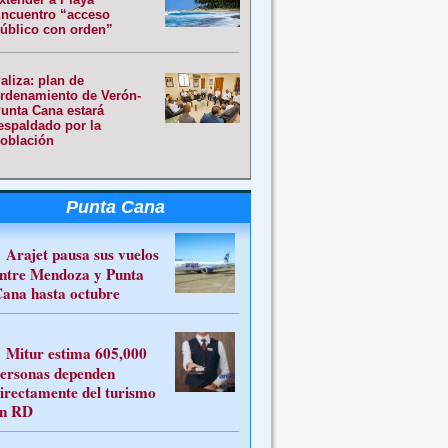
ncuentro “acceso
úblico con orden”
aliza: plan de
rdenamiento de Verón-
unta Cana estará
espaldado por la
oblación
Punta Cana
Arajet pausa sus vuelos
ntre Mendoza y Punta
ana hasta octubre
Mitur estima 605,000
ersonas dependen
irectamente del turismo
n RD