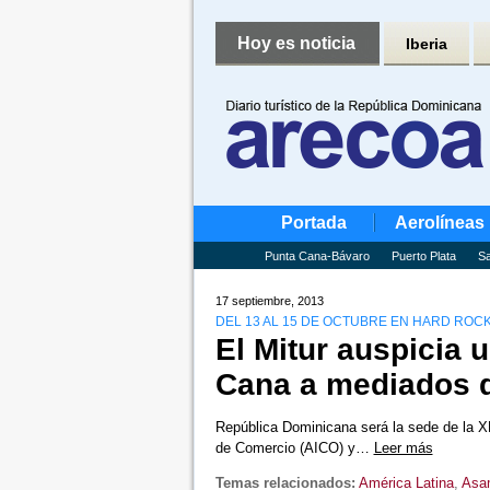
Hoy es noticia
Iberia
Portada
Aerolíneas
Punta Cana-Bávaro
Puerto Plata
Sa
17 septiembre, 2013
DEL 13 AL 15 DE OCTUBRE EN HARD ROC
El Mitur auspicia 
Cana a mediados 
República Dominicana será la sede de la 
de Comercio (AICO) y…
Leer más
Temas relacionados:
América Latina
,
Asam