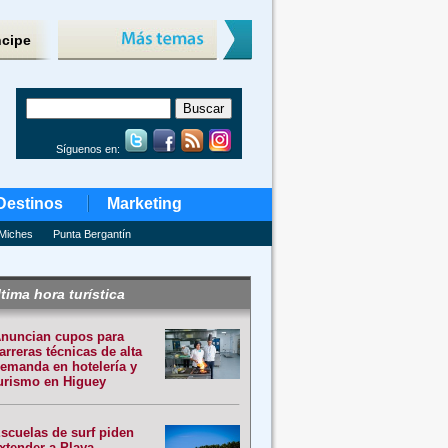
ncipe
Síguenos en:
Destinos
Marketing
Miches
Punta Bergantín
tima hora turística
nuncian cupos para
arreras técnicas de alta
emanda en hotelería y
urismo en Higuey
scuelas de surf piden
xtender a Playa