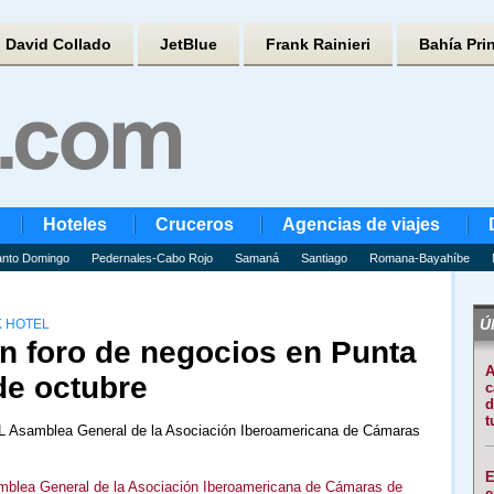
David Collado
JetBlue
Frank Rainieri
Bahía Pri
Hoteles
Cruceros
Agencias de viajes
nto Domingo
Pedernales-Cabo Rojo
Samaná
Santiago
Romana-Bayahíbe
Úl
K HOTEL
un foro de negocios en Punta
A
de octubre
c
d
t
XL Asamblea General de la Asociación Iberoamericana de Cámaras
E
blea General de la Asociación Iberoamericana de Cámaras de
e