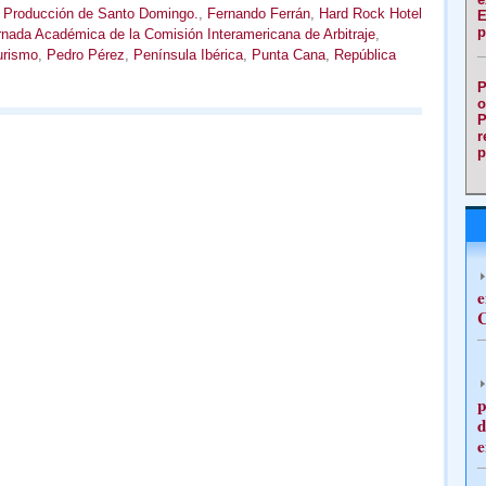
 Producción de Santo Domingo.
,
Fernando Ferrán
,
Hard Rock Hotel
E
p
rnada Académica de la Comisión Interamericana de Arbitraje
,
urismo
,
Pedro Pérez
,
Península Ibérica
,
Punta Cana
,
República
P
o
P
r
p
e
C
p
d
e