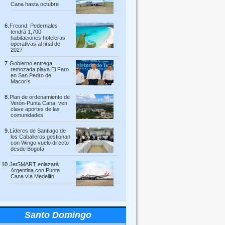
Cana hasta octubre
Freund: Pedernales
tendrá 1,700
habitaciones hoteleras
operativas al final de
2027
Gobierno entrega
remozada playa El Faro
en San Pedro de
Macorís
Plan de ordenamiento de
Verón-Punta Cana: ven
clave aportes de las
comunidades
Líderes de Santiago de
los Caballeros gestionan
con Wingo vuelo directo
desde Bogotá
JetSMART enlazará
Argentina con Punta
Cana vía Medellín
Santo Domingo