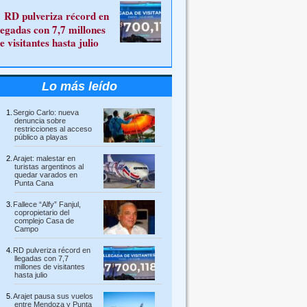
RD pulveriza récord en
legadas con 7,7 millones
e visitantes hasta julio
Lo más leído
Sergio Carlo: nueva
denuncia sobre
restricciones al acceso
público a playas
Arajet: malestar en
turistas argentinos al
quedar varados en
Punta Cana
Fallece “Alfy” Fanjul,
copropietario del
complejo Casa de
Campo
RD pulveriza récord en
llegadas con 7,7
millones de visitantes
hasta julio
Arajet pausa sus vuelos
entre Mendoza y Punta