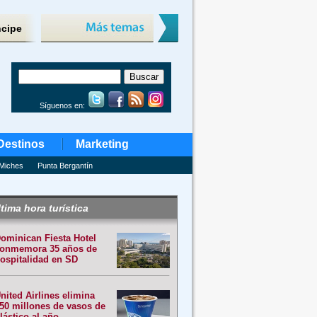
ncipe
Síguenos en:
Destinos
Marketing
Miches
Punta Bergantín
tima hora turística
ominican Fiesta Hotel
onmemora 35 años de
ospitalidad en SD
nited Airlines elimina
50 millones de vasos de
lástico al año