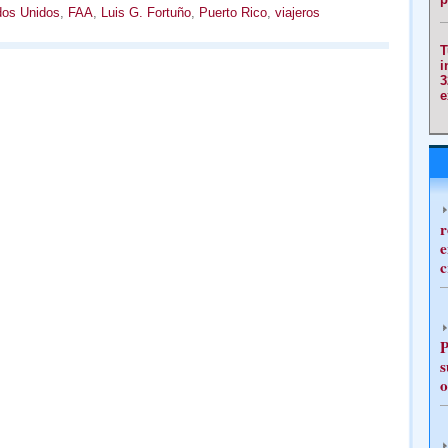
dos Unidos
,
FAA
,
Luis G. Fortuño
,
Puerto Rico
,
viajeros
T
i
3
e
r
e
c
P
s
o