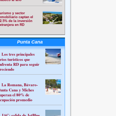
urismo y sector
nmobiliario captan el
2.5% de la inversión
xtranjera en RD
Punta Cana
Los tres principales
etos turísticos que
nfrenta RD para seguir
reciendo
La Romana, Bávaro-
unta Cana y Miches
uperan el 80% de
cupación promedio
JAC: salida de JetBlue