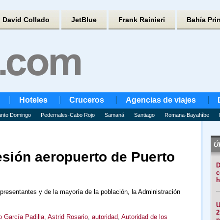
David Collado
JetBlue
Frank Rainieri
Bahía Pri
Hoteles
Cruceros
Agencias de viajes
nto Domingo
Pedernales-Cabo Rojo
Samaná
Santiago
Romana-Bayahíbe
Úl
sión aeropuerto de Puerto
D
c
h
resentantes y de la mayoría de la población, la Administración
U
2
o García Padilla
,
Astrid Rosario
,
autoridad
,
Autoridad de los
p