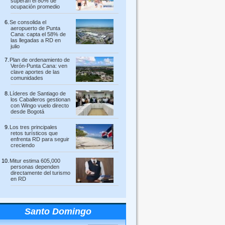
superan el 80% de
ocupación promedio
Se consolida el
aeropuerto de Punta
Cana: capta el 58% de
las llegadas a RD en
julio
Plan de ordenamiento de
Verón-Punta Cana: ven
clave aportes de las
comunidades
Líderes de Santiago de
los Caballeros gestionan
con Wingo vuelo directo
desde Bogotá
Los tres principales
retos turísticos que
enfrenta RD para seguir
creciendo
Mitur estima 605,000
personas dependen
directamente del turismo
en RD
Santo Domingo