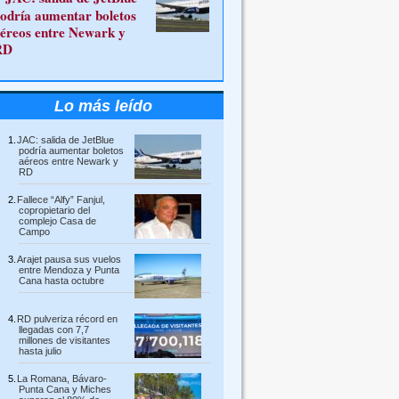
odría aumentar boletos
éreos entre Newark y
RD
Lo más leído
JAC: salida de JetBlue
podría aumentar boletos
aéreos entre Newark y
RD
Fallece “Alfy” Fanjul,
copropietario del
complejo Casa de
Campo
Arajet pausa sus vuelos
entre Mendoza y Punta
Cana hasta octubre
RD pulveriza récord en
llegadas con 7,7
millones de visitantes
hasta julio
La Romana, Bávaro-
Punta Cana y Miches