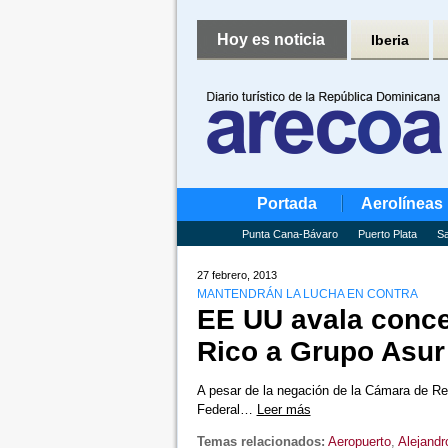
Hoy es noticia
Iberia
Portada
Aerolíneas
Punta Cana-Bávaro
Puerto Plata
Sa
27 febrero, 2013
MANTENDRÁN LA LUCHA EN CONTRA
EE UU avala conce
Rico a Grupo Asur
A pesar de la negación de la Cámara de Rep
Federal…
Leer más
Temas relacionados:
Aeropuerto
,
Alejandr