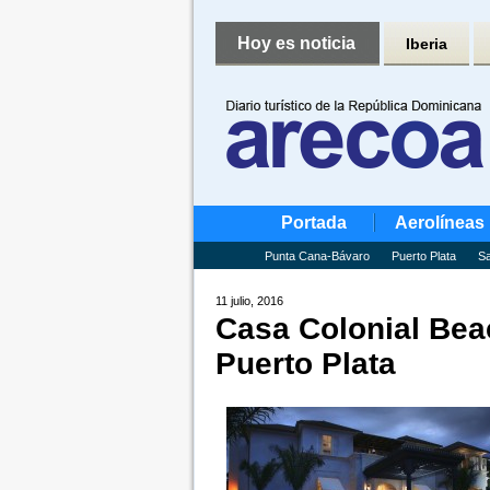
Hoy es noticia
Iberia
Portada
Aerolíneas
Punta Cana-Bávaro
Puerto Plata
Sa
11 julio, 2016
Casa Colonial Beac
Puerto Plata