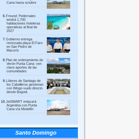
Cana hasta octubre
Freund: Pedernales
tendrá 1,700
habitaciones hoteleras
operativas al final de
2027
Gobierno entrega
remozada playa El Faro
en San Pedro de
Macorís
Plan de ordenamiento de
Verón-Punta Cana: ven
clave aportes de las
comunidades
Líderes de Santiago de
los Caballeros gestionan
con Wingo vuelo directo
desde Bogotá
JetSMART enlazará
Argentina con Punta
Cana vía Medellín
Santo Domingo