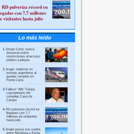
RD pulveriza récord en
legadas con 7,7 millones
e visitantes hasta julio
Lo más leído
Sergio Carlo: nueva
denuncia sobre
restricciones al acceso
público a playas
Arajet: malestar en
turistas argentinos al
quedar varados en
Punta Cana
Fallece “Alfy” Fanjul,
copropietario del
complejo Casa de
Campo
RD pulveriza récord en
llegadas con 7,7
millones de visitantes
hasta julio
Arajet pausa sus vuelos
entre Mendoza y Punta