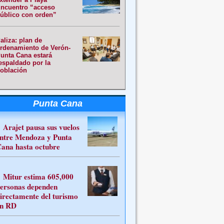
ncuentro “acceso
úblico con orden”
aliza: plan de
rdenamiento de Verón-
unta Cana estará
espaldado por la
oblación
Punta Cana
Arajet pausa sus vuelos
ntre Mendoza y Punta
ana hasta octubre
Mitur estima 605,000
ersonas dependen
irectamente del turismo
n RD