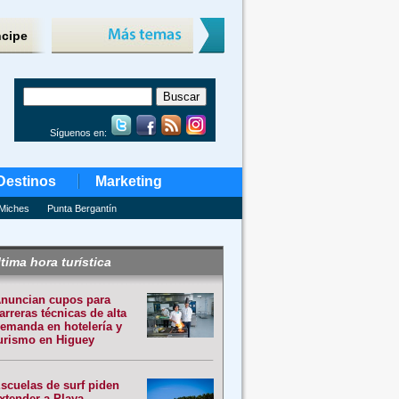
ncipe
Síguenos en:
Destinos
Marketing
Miches
Punta Bergantín
tima hora turística
nuncian cupos para
arreras técnicas de alta
emanda en hotelería y
urismo en Higuey
scuelas de surf piden
xtender a Playa