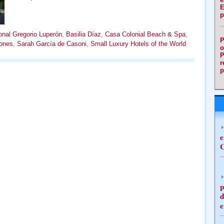
E
p
onal Gregorio Luperón
,
Basilia Díaz
,
Casa Colonial Beach & Spa
,
P
Jones
,
Sarah García de Casoni
,
Small Luxury Hotels of the World
o
P
r
p
e
C
p
d
e