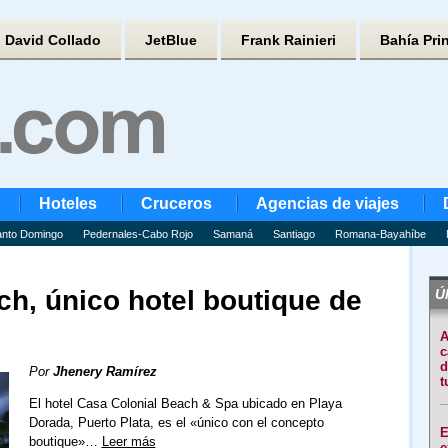
David Collado
JetBlue
Frank Rainieri
Bahía Pri
Hoteles
Cruceros
Agencias de viajes
nto Domingo
Pedernales-Cabo Rojo
Samaná
Santiago
Romana-Bayahíbe
h, único hotel boutique de
Úl
A
c
d
Por
Jhenery Ramírez
t
El hotel Casa Colonial Beach & Spa ubicado en Playa
Dorada, Puerto Plata, es el «único con el concepto
E
boutique»…
Leer más
e