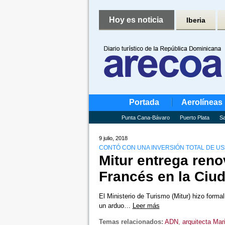
Hoy es noticia
Iberia
Portada
Aerolíneas
Punta Cana-Bávaro
Puerto Plata
Sa
9 julio, 2018
CONTÓ CON UNA INVERSIÓN TOTAL DE US
Mitur entrega reno
Francés en la Ciud
El Ministerio de Turismo (Mitur) hizo forma
un arduo…
Leer más
Temas relacionados:
ADN
,
arquitecta Mari