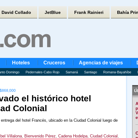
David Collado
JetBlue
Frank Rainieri
Bahía Pri
Hoteles
Cruceros
Agencias de viajes
nto Domingo
Pedernales-Cabo Rojo
Samaná
Santiago
Romana-Bayahíbe
Úl
$868,000
vado el histórico hotel
A
ad Colonial
p
V
e
l entrega del hotel Francés, ubicado en la Ciudad Colonial luego de
C
bel Villalona
,
Bienvenido Pérez
,
Cadena Hodelpa
,
Ciudad Colonial
,
n