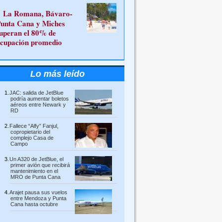
La Romana, Bávaro-
unta Cana y Miches
uperan el 80% de
cupación promedio
Lo más leído
JAC: salida de JetBlue
podría aumentar boletos
aéreos entre Newark y
RD
Fallece “Alfy” Fanjul,
copropietario del
complejo Casa de
Campo
Un A320 de JetBlue, el
primer avión que recibirá
mantenimiento en el
MRO de Punta Cana
Arajet pausa sus vuelos
entre Mendoza y Punta
Cana hasta octubre