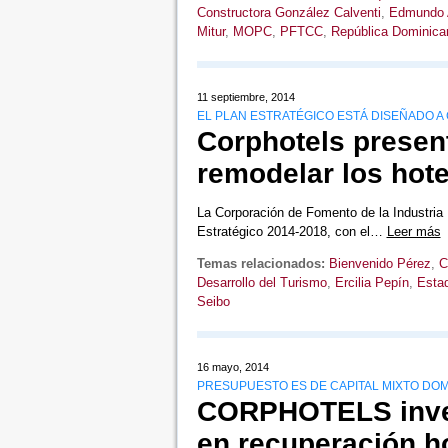
Constructora González Calventi
,
Edmundo 
Mitur
,
MOPC
,
PFTCC
,
República Dominica
11 septiembre, 2014
EL PLAN ESTRATÉGICO ESTÁ DISEÑADO A
Corphotels presen
remodelar los hote
La Corporación de Fomento de la Industria 
Estratégico 2014-2018, con el…
Leer más
Temas relacionados:
Bienvenido Pérez
,
C
Desarrollo del Turismo
,
Ercilia Pepín
,
Esta
Seibo
16 mayo, 2014
PRESUPUESTO ES DE CAPITAL MIXTO DO
CORPHOTELS inver
en recuperación ho