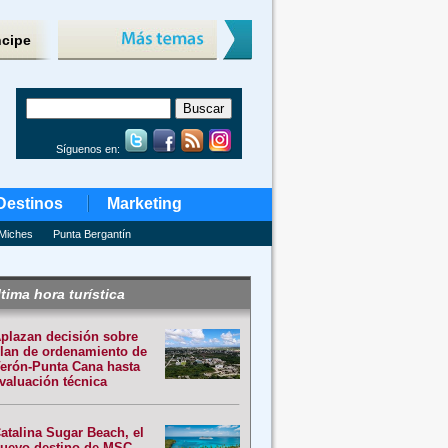
ncipe
Síguenos en:
Destinos
Marketing
Miches
Punta Bergantín
tima hora turística
plazan decisión sobre
lan de ordenamiento de
erón-Punta Cana hasta
valuación técnica
atalina Sugar Beach, el
uevo destino de MSC