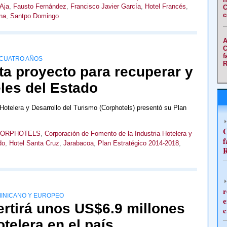
Aja
,
Fausto Fernández
,
Francisco Javier García
,
Hotel Francés
,
C
c
na
,
Santpo Domingo
A
C
f
 CUATRO AÑOS
R
ta proyecto para recuperar y
les del Estado
Hotelera y Desarrollo del Turismo (Corphotels) presentó su Plan
C
ORPHOTELS
,
Corporación de Fomento de la Industria Hotelera y
f
do
,
Hotel Santa Cruz
,
Jarabacoa
,
Plan Estratégico 2014-2018
,
R
r
MINICANO Y EUROPEO
e
tirá unos US$6.9 millones
c
telera en el país