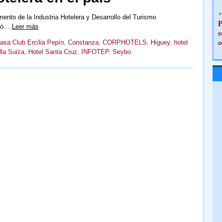
ento de la Industria Hotelera y Desarrollo del Turismo
P
rmó…
Leer más
s
o
asa Club Ercilia Pepín
,
Constanza
,
CORPHOTELS
,
Higuey
,
hotel
lla Suiza
,
Hotel Santa Cruz
,
INFOTEP
,
Seybo