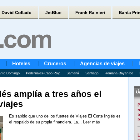
David Collado
JetBlue
Frank Rainieri
Bahía Pri
Hoteles
Cruceros
Agencias de viajes
nto Domingo
Pedernales-Cabo Rojo
Samaná
Santiago
Romana-Bayahíbe
lés amplía a tres años el
Úl
viajes
P
r
t
Es sabido que uno de los fuertes de Viajes El Corte Inglés es
r
el respaldo de su propia financiera. La…
Leer más
L
s