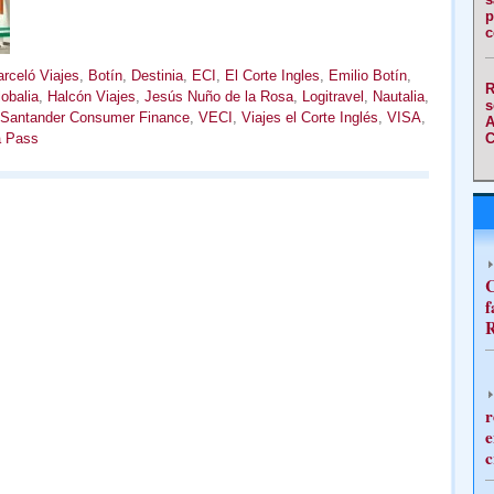
p
c
rceló Viajes
,
Botín
,
Destinia
,
ECI
,
El Corte Ingles
,
Emilio Botín
,
R
obalia
,
Halcón Viajes
,
Jesús Nuño de la Rosa
,
Logitravel
,
Nautalia
,
s
Santander Consumer Finance
,
VECI
,
Viajes el Corte Inglés
,
VISA
,
A
a Pass
C
C
f
R
r
e
c