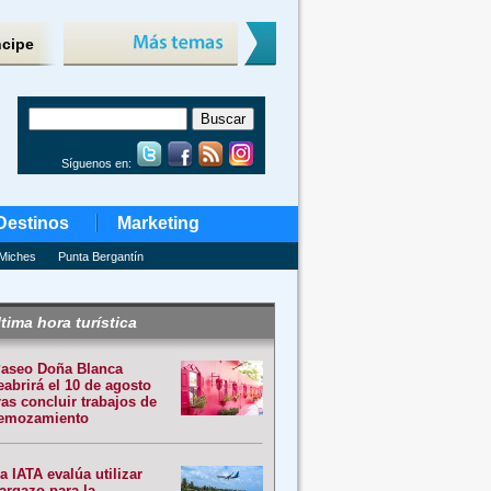
ncipe
Síguenos en:
Destinos
Marketing
Miches
Punta Bergantín
tima hora turística
aseo Doña Blanca
eabrirá el 10 de agosto
ras concluir trabajos de
emozamiento
a IATA evalúa utilizar
argazo para la