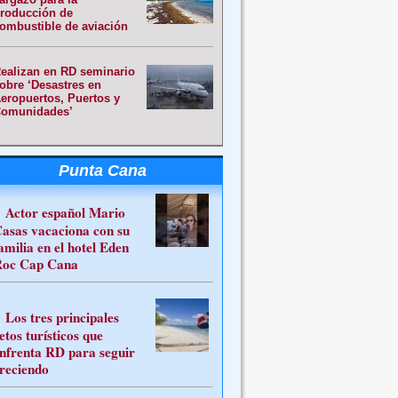
roducción de
ombustible de aviación
ealizan en RD seminario
obre ‘Desastres en
eropuertos, Puertos y
omunidades’
Punta Cana
Actor español Mario
asas vacaciona con su
amilia en el hotel Eden
oc Cap Cana
Los tres principales
etos turísticos que
nfrenta RD para seguir
reciendo