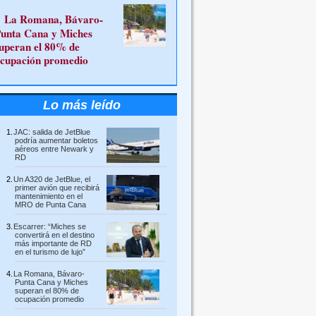
La Romana, Bávaro-
unta Cana y Miches
uperan el 80% de
cupación promedio
Lo más leído
JAC: salida de JetBlue
podría aumentar boletos
aéreos entre Newark y
RD
Un A320 de JetBlue, el
primer avión que recibirá
mantenimiento en el
MRO de Punta Cana
Escarrer: “Miches se
convertirá en el destino
más importante de RD
en el turismo de lujo”
La Romana, Bávaro-
Punta Cana y Miches
superan el 80% de
ocupación promedio