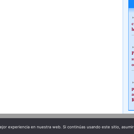
c
h
P
s
o
p
a
Publicidad
Redacción
jor experiencia en nuestra web. Si continúas usando este sitio, asumi
ncia legal
Todos los derechos reservados
Grupo Pre