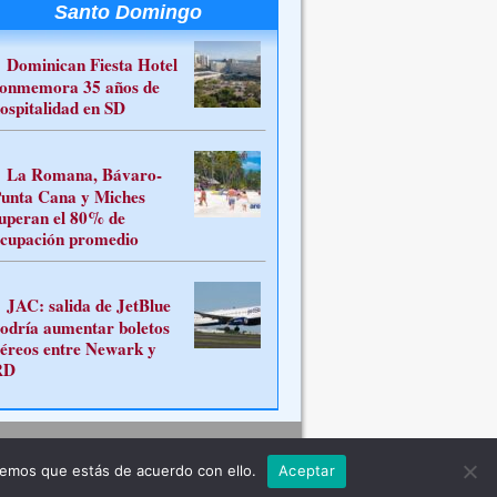
Santo Domingo
Dominican Fiesta Hotel
onmemora 35 años de
ospitalidad en SD
La Romana, Bávaro-
unta Cana y Miches
uperan el 80% de
cupación promedio
JAC: salida de JetBlue
odría aumentar boletos
éreos entre Newark y
RD
Contacto
remos que estás de acuerdo con ello.
Aceptar
ferente