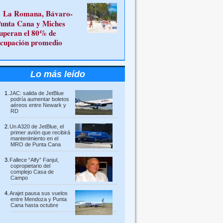
La Romana, Bávaro-
unta Cana y Miches
uperan el 80% de
cupación promedio
Lo más leído
JAC: salida de JetBlue
podría aumentar boletos
aéreos entre Newark y
RD
Un A320 de JetBlue, el
primer avión que recibirá
mantenimiento en el
MRO de Punta Cana
Fallece “Alfy” Fanjul,
copropietario del
complejo Casa de
Campo
Arajet pausa sus vuelos
entre Mendoza y Punta
Cana hasta octubre