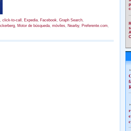
p
c
,
click-to-call
,
Expedia
,
Facebook
,
Graph Search
,
R
ckerberg
,
Motor de búsqueda
,
móviles
,
Nearby
,
Preferente.com
,
s
A
C
C
f
R
r
e
c