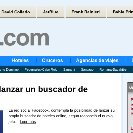
David Collado
JetBlue
Frank Rainieri
Bahía Pri
Hoteles
Cruceros
Agencias de viajes
nto Domingo
Pedernales-Cabo Rojo
Samaná
Santiago
Romana-Bayahíbe
lanzar un buscador de
Úl
P
r
t
La red social Facebook, contempla la posibilidad de lanzar su
r
propio buscador de hoteles online, según reconoció el nuevo
jefe…
Leer más
L
s