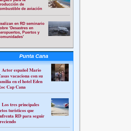
roducción de
ombustible de aviación
ealizan en RD seminario
obre ‘Desastres en
eropuertos, Puertos y
omunidades’
Punta Cana
Actor español Mario
asas vacaciona con su
amilia en el hotel Eden
oc Cap Cana
Los tres principales
etos turísticos que
nfrenta RD para seguir
reciendo