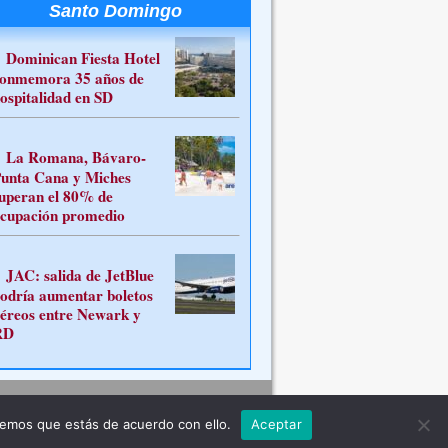
Santo Domingo
Dominican Fiesta Hotel
onmemora 35 años de
ospitalidad en SD
La Romana, Bávaro-
unta Cana y Miches
uperan el 80% de
cupación promedio
JAC: salida de JetBlue
odría aumentar boletos
éreos entre Newark y
RD
Contacto
remos que estás de acuerdo con ello.
Aceptar
ferente