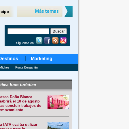
ncipe
Síguenos en:
Destinos
Marketing
Miches
Punta Bergantín
tima hora turística
aseo Doña Blanca
eabrirá el 10 de agosto
ras concluir trabajos de
emozamiento
a IATA evalúa utilizar
argazo para la