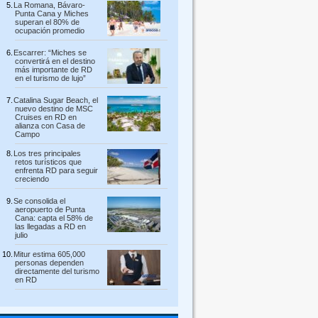
La Romana, Bávaro-
Punta Cana y Miches
superan el 80% de
ocupación promedio
Escarrer: “Miches se
convertirá en el destino
más importante de RD
en el turismo de lujo”
Catalina Sugar Beach, el
nuevo destino de MSC
Cruises en RD en
alianza con Casa de
Campo
Los tres principales
retos turísticos que
enfrenta RD para seguir
creciendo
Se consolida el
aeropuerto de Punta
Cana: capta el 58% de
las llegadas a RD en
julio
Mitur estima 605,000
personas dependen
directamente del turismo
en RD