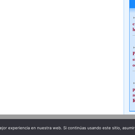
c
h
P
s
o
p
a
Publicidad
Redacción
jor experiencia en nuestra web. Si continúas usando este sitio, asumi
ncia legal
Todos los derechos reservados
Grupo Pre