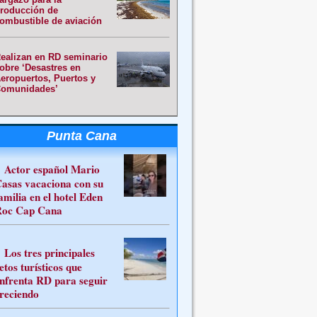
roducción de
ombustible de aviación
ealizan en RD seminario
obre ‘Desastres en
eropuertos, Puertos y
omunidades’
Punta Cana
Actor español Mario
asas vacaciona con su
amilia en el hotel Eden
oc Cap Cana
Los tres principales
etos turísticos que
nfrenta RD para seguir
reciendo