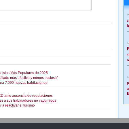
c
h
P
s
o
s ‘Islas Más Populares de 2025’
sultado más efectiva y menos costosa”
p
ará 7,000 nuevas habitaciones
a
 RD ante ausencia de regulaciones
es a sus trabajadores no vacunados
a reactivar el turismo
Publicidad
Redacción