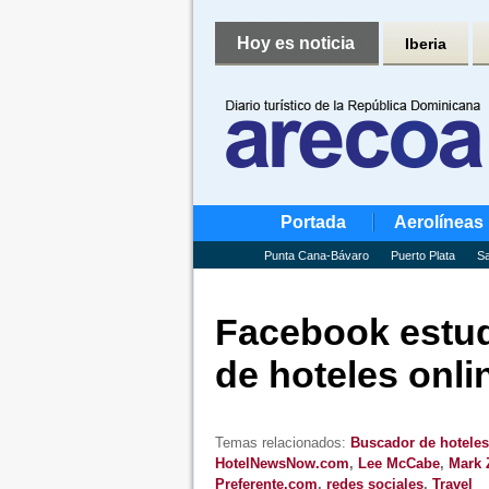
Hoy es noticia
Iberia
Portada
Aerolíneas
Punta Cana-Bávaro
Puerto Plata
Sa
Facebook estud
de hoteles onli
Temas relacionados:
Buscador de hoteles
HotelNewsNow.com
,
Lee McCabe
,
Mark 
Preferente.com
,
redes sociales
,
Travel