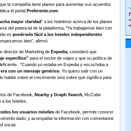
do que la compañía tiene planes para aumentar sus acuerdos
blica el portal
Preferente.com
.
P
s
ucha mayor claridad
” a los hoteleros acerca de los planes
o
rse del potencial de la plataforma, “Ya trabajamos bien con
tido es
ponérselo fácil a los hoteles independientes
 empezamos bien”, afirmó.
te director de Marketing de
Expedia,
consideró que
je específico”
para el sector de viajes y que su política de
deficiente. “Cuando yo estaba en Expedia y escuchaba a
 era con un mensaje genérico
. Yo quiero salir con un
o hablar sobre el crecimiento sino sobre qué significa para
uctos de Facebook,
Nearby y Graph Search,
McCabe
 a los hoteles.
 todos los usuarios móviles
de Facebook, permite conocer
n momento dado, y acompañar la información con comentarios
d social.