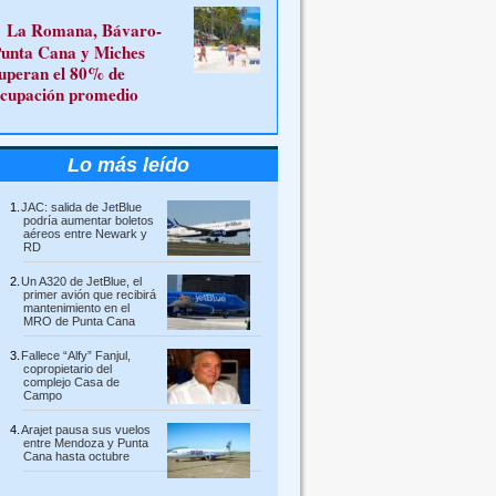
La Romana, Bávaro-
unta Cana y Miches
uperan el 80% de
cupación promedio
Lo más leído
JAC: salida de JetBlue
podría aumentar boletos
aéreos entre Newark y
RD
Un A320 de JetBlue, el
primer avión que recibirá
mantenimiento en el
MRO de Punta Cana
Fallece “Alfy” Fanjul,
copropietario del
complejo Casa de
Campo
Arajet pausa sus vuelos
entre Mendoza y Punta
Cana hasta octubre