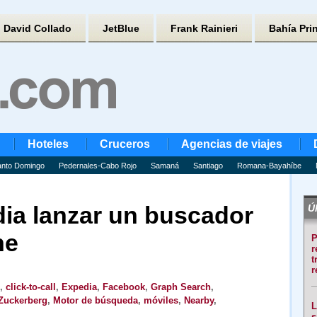
David Collado
JetBlue
Frank Rainieri
Bahía Pri
Hoteles
Cruceros
Agencias de viajes
nto Domingo
Pedernales-Cabo Rojo
Samaná
Santiago
Romana-Bayahíbe
ia lanzar un buscador
Úl
ne
P
r
t
r
,
click-to-call
,
Expedia
,
Facebook
,
Graph Search
,
Zuckerberg
,
Motor de búsqueda
,
móviles
,
Nearby
,
L
s