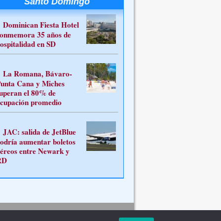
Santo Domingo
Dominican Fiesta Hotel
onmemora 35 años de
ospitalidad en SD
La Romana, Bávaro-
unta Cana y Miches
uperan el 80% de
cupación promedio
JAC: salida de JetBlue
odría aumentar boletos
éreos entre Newark y
RD
Contacto