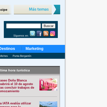
ncipe
Síguenos en:
Destinos
Marketing
Miches
Punta Bergantín
tima hora turística
aseo Doña Blanca
eabrirá el 10 de agosto
ras concluir trabajos de
emozamiento
a IATA evalúa utilizar
argazo para la