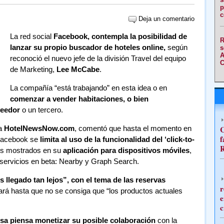
p
c
Deja un comentario
La red social
Facebook, contempla la posibilidad de
R
lanzar su propio buscador de hoteles online,
según
s
A
reconoció el nuevo jefe de la división Travel del equipo
C
de Marketing,
Lee McCabe
.
La compañía “está trabajando” en esta idea o en
comenzar a vender habitaciones, o bien
veedor
o un tercero.
 a
HotelNewsNow.com
, comentó que hasta el momento en
C
f
, Facebook se
limita al uso de la funcionalidad del ‘click-to-
R
ios mostrados en su
aplicación para dispositivos móviles
,
 servicios en beta: Nearby y Graph Search.
llegado tan lejos”, con el tema de las reservas
r
rá hasta que no se consiga que “los productos actuales
e
c
sa piensa monetizar su posible colaboración
con la