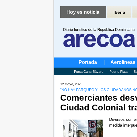
Hoy es noticia
Iberia
Portada
Aerolíneas
Punta Cana-Bávaro
Puerto Plata
Sa
12 mayo, 2025
"NO HAY PARQUEO Y LOS CIUDADANOS NO
Comerciantes desv
Ciudad Colonial tr
Diversos comerc
medida interpue