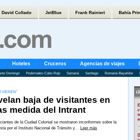
David Collado
JetBlue
Frank Rainieri
Bahía Pri
Hoteles
Cruceros
Agencias de viajes
nto Domingo
Pedernales-Cabo Rojo
Samaná
Santiago
Romana-Bayahíbe
Úl
 VIENEN"
elan baja de visitantes en
E
as medida del Intrant
c
m
e
iantes de la Ciudad Colonial se mostraron inconformes sobre la
sta por el Instituto Nacional de Tránsito y…
Leer más
D
c