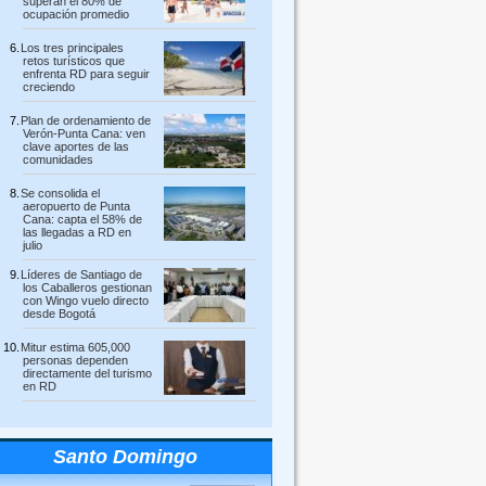
superan el 80% de
ocupación promedio
Los tres principales
retos turísticos que
enfrenta RD para seguir
creciendo
Plan de ordenamiento de
Verón-Punta Cana: ven
clave aportes de las
comunidades
Se consolida el
aeropuerto de Punta
Cana: capta el 58% de
las llegadas a RD en
julio
Líderes de Santiago de
los Caballeros gestionan
con Wingo vuelo directo
desde Bogotá
Mitur estima 605,000
personas dependen
directamente del turismo
en RD
Santo Domingo