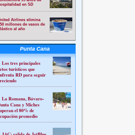
ospitalidad en SD
nited Airlines elimina
50 millones de vasos de
lástico al año
Punta Cana
Los tres principales
etos turísticos que
nfrenta RD para seguir
reciendo
La Romana, Bávaro-
unta Cana y Miches
uperan el 80% de
cupación promedio
JAC: salida de JetBlue