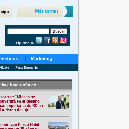
ncipe
Síguenos en:
Destinos
Marketing
Miches
Punta Bergantín
tima hora turística
scarrer: “Miches se
onvertirá en el destino
ás importante de RD en
l turismo de lujo”
ominican Fiesta Hotel
onmemora 35 años de