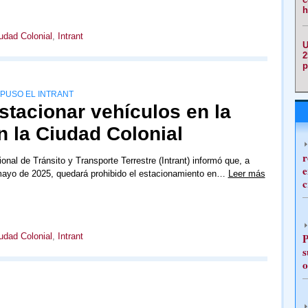
h
udad Colonial
,
Intrant
U
2
p
ISPUSO EL INTRANT
stacionar vehículos en la
n la Ciudad Colonial
r
ional de Tránsito y Transporte Terrestre (Intrant) informó que, a
e
 mayo de 2025, quedará prohibido el estacionamiento en…
Leer más
c
udad Colonial
,
Intrant
P
s
o