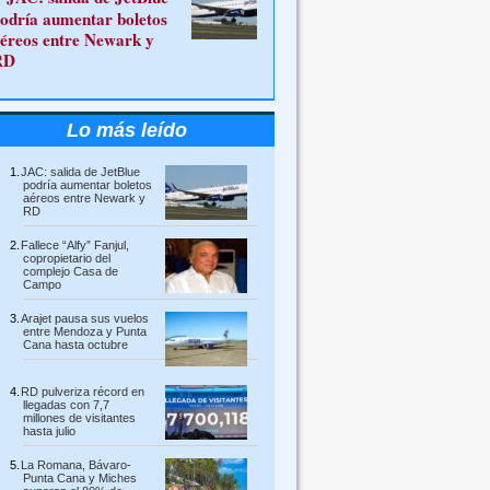
odría aumentar boletos
éreos entre Newark y
RD
Lo más leído
JAC: salida de JetBlue
podría aumentar boletos
aéreos entre Newark y
RD
Fallece “Alfy” Fanjul,
copropietario del
complejo Casa de
Campo
Arajet pausa sus vuelos
entre Mendoza y Punta
Cana hasta octubre
RD pulveriza récord en
llegadas con 7,7
millones de visitantes
hasta julio
La Romana, Bávaro-
Punta Cana y Miches