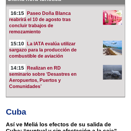
16:15
Paseo Doña Blanca
reabrirá el 10 de agosto tras
concluir trabajos de
remozamiento
15:10
La IATA evalúa utilizar
sargazo para la producción de
combustible de aviación
14:15
Realizan en RD
seminario sobre ‘Desastres en
Aeropuertos, Puertos y
Comunidades’
Cuba
Así ve Meliá los efectos de su salida de
Cuba: “puntual y sin afectación a la caja”