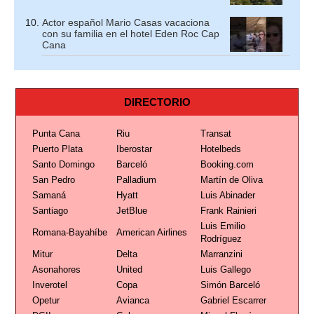
Actor español Mario Casas vacaciona
con su familia en el hotel Eden Roc Cap
Cana
DIRECTORIO
Punta Cana
Riu
Transat
Puerto Plata
Iberostar
Hotelbeds
Santo Domingo
Barceló
Booking.com
San Pedro
Palladium
Martín de Oliva
Samaná
Hyatt
Luis Abinader
Santiago
JetBlue
Frank Rainieri
Luis Emilio
Romana-Bayahíbe
American Airlines
Rodríguez
Mitur
Delta
Marranzini
Asonahores
United
Luis Gallego
Inverotel
Copa
Simón Barceló
Opetur
Avianca
Gabriel Escarrer