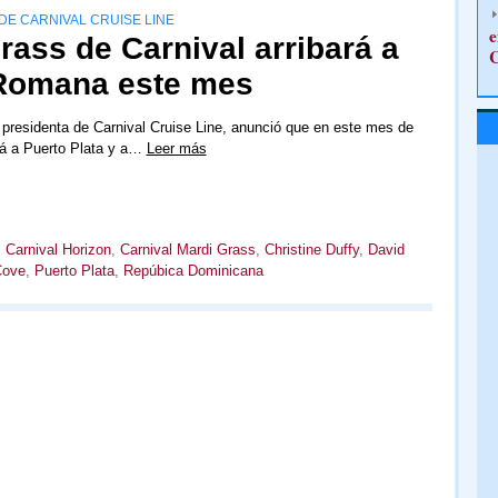
DE CARNIVAL CRUISE LINE
e
rass de Carnival arribará a
C
 Romana este mes
, presidenta de Carnival Cruise Line, anunció que en este mes de
ará a Puerto Plata y a…
Leer más
,
Carnival Horizon
,
Carnival Mardi Grass
,
Christine Duffy
,
David
Cove
,
Puerto Plata
,
Repúbica Dominicana