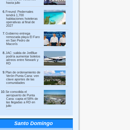
hasta julio
Freund: Pedernales
tendrá 1,700
habitaciones hoteleras
operativas al final de
2027
Gobierno entrega
remozada playa El Faro
en San Pedro de
Macorís
JAC: salida de JetBlue
podría aumentar boletos
aéreos entre Newark y
RD
Plan de ordenamiento de
Verón-Punta Cana: ven
clave aportes de las
comunidades
Se consolida el
aeropuerto de Punta
Cana: capta el 58% de
las llegadas a RD en
julio
Santo Domingo