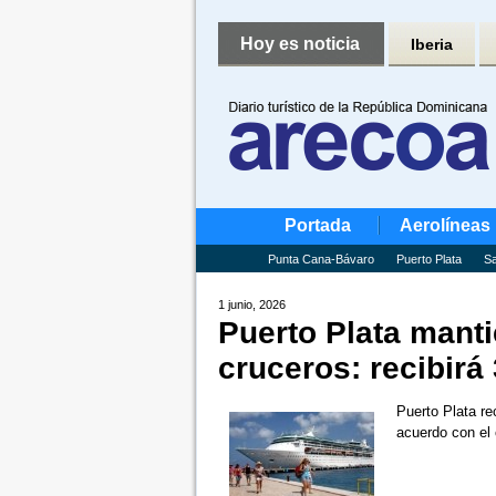
Hoy es noticia
Iberia
Portada
Aerolíneas
Punta Cana-Bávaro
Puerto Plata
Sa
1 junio, 2026
Puerto Plata mant
cruceros: recibirá
Puerto Plata re
acuerdo con el