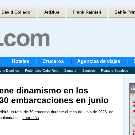
David Collado
JetBlue
Frank Rainieri
Bahía Pri
Hoteles
Cruceros
Agencias de viajes
nto Domingo
Pedernales-Cabo Rojo
Samaná
Santiago
Romana-Bayahíbe
iene dinamismo en los
Úl
 30 embarcaciones en junio
L
t
p
cibirá un total de 30 cruceros durante el mes de junio de 2026, de
 calendario…
Leer más
L
C
8