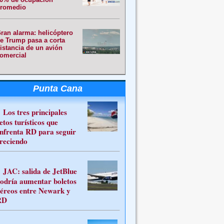
romedio
ran alarma: helicóptero
e Trump pasa a corta
istancia de un avión
omercial
Punta Cana
Los tres principales
etos turísticos que
nfrenta RD para seguir
reciendo
JAC: salida de JetBlue
odría aumentar boletos
éreos entre Newark y
RD