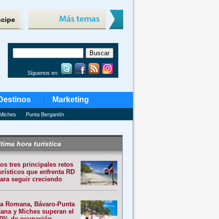
ncipe
Síguenos en:
Destinos
Marketing
Miches
Punta Bergantín
tima hora turística
os tres principales retos
urísticos que enfrenta RD
ara seguir creciendo
a Romana, Bávaro-Punta
ana y Miches superan el
0% de ocupación