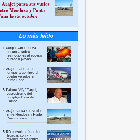
Arajet pausa sus vuelos
ntre Mendoza y Punta
ana hasta octubre
Lo más leído
Sergio Carlo: nueva
denuncia sobre
restricciones al acceso
público a playas
Arajet: malestar en
turistas argentinos al
quedar varados en
Punta Cana
Fallece “Alfy” Fanjul,
copropietario del
complejo Casa de
Campo
Arajet pausa sus vuelos
entre Mendoza y Punta
Cana hasta octubre
RD pulveriza récord en
llegadas con 7,7
millones de visitantes