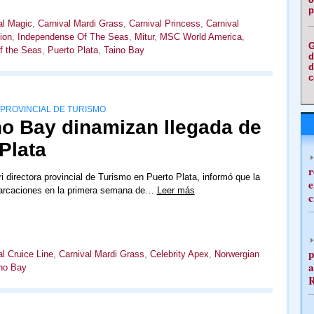
p
al Magic
,
Carnival Mardi Grass
,
Carnival Princess
,
Carnival
ion
,
Independense Of The Seas
,
Mitur
,
MSC World America
,
G
f the Seas
,
Puerto Plata
,
Taino Bay
d
d
c
PROVINCIAL DE TURISMO
o Bay dinamizan llegada de
Plata
r
i directora provincial de Turismo en Puerto Plata, informó que la
e
arcaciones en la primera semana de…
Leer más
c
p
al Cruice Line
,
Carnival Mardi Grass
,
Celebrity Apex
,
Norwergian
a
no Bay