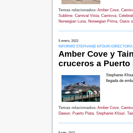
Temas relacionados:
Amber Cove
,
Carniv
Sublime
,
Carnival Vista
,
Carnivva
,
Celebrat
Norwegian Luna
,
Norwegian Prima
,
Oasis o
5 enero, 2022
INFORMÓ STEPHANIE KFOURI DIRECTORA 
Amber Cove y Tain
cruceros a Puerto 
Stephanie Kfour
llegada de emb
Temas relacionados:
Amber Cove
,
Carniv
Dawun
,
Puerto Plata
,
Stephanie Kfouri
,
Tai
8 julio, 2021