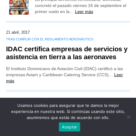
concretó el pasado viernes 16 de septiembre el
primer vuelo en la…
Leer más
21 abril, 2017
TRAS CUMPLIR CON EL REGLAMENTO AERONÁUTICO
IDAC certifica empresas de servicios y
asistencia en tierra a las aeronaves
El Instituto Dominicano de Aviación Civil (IDAC) certificó a las
empresas Aviam y Caribbean Catering Service (CCS)…
Leer
más
Usamos cookies para asegurar que te damos la mejor
experiencia en nuestra web. Si continúas usando este sitio,
Publicidad
Redacción
Contacto
asumiremos que estás de acuerdo con ello.
Advertencia legal
Todos los derechos reservados
Aceptar
Grupo Preferente