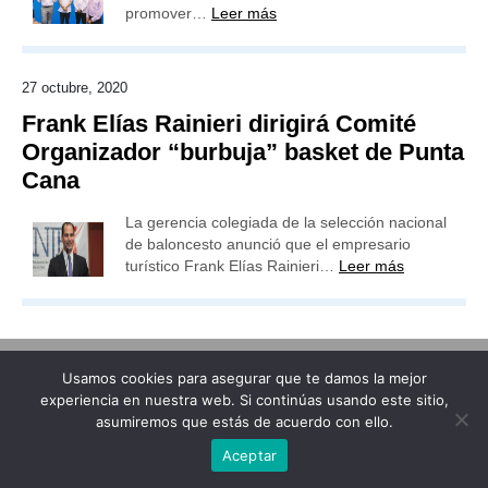
promover…
Leer más
27 octubre, 2020
Frank Elías Rainieri dirigirá Comité
Organizador “burbuja” basket de Punta
Cana
La gerencia colegiada de la selección nacional
de baloncesto anunció que el empresario
turístico Frank Elías Rainieri…
Leer más
Usamos cookies para asegurar que te damos la mejor
Publicidad
Redacción
Contacto
experiencia en nuestra web. Si continúas usando este sitio,
asumiremos que estás de acuerdo con ello.
Advertencia legal
Todos los derechos reservados
Grupo Preferente
Aceptar