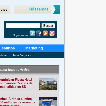
ncipe
Síguenos en:
Destinos
Marketing
Miches
Punta Bergantín
tima hora turística
ominican Fiesta Hotel
onmemora 35 años de
ospitalidad en SD
nited Airlines elimina
50 millones de vasos de
lástico al año