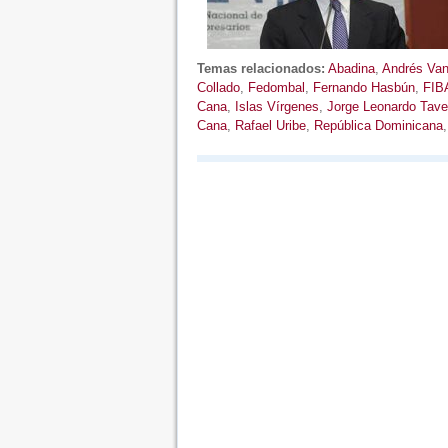
Temas relacionados:
Abadina
,
Andrés Vand
Collado
,
Fedombal
,
Fernando Hasbún
,
FIB
Cana
,
Islas Vírgenes
,
Jorge Leonardo Tave
Cana
,
Rafael Uribe
,
República Dominicana