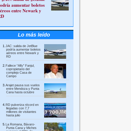
odría aumentar boletos
éreos entre Newark y
RD
Lo más leído
JAC: salida de JetBlue
podría aumentar boletos
aéreos entre Newark y
RD
Fallece “Alfy” Fanjul,
copropietario del
complejo Casa de
Campo
Arajet pausa sus vuelos
entre Mendoza y Punta
Cana hasta octubre
RD pulveriza récord en
llegadas con 7,7
millones de visitantes
hasta julio
La Romana, Bávaro-
Punta Cana y Miches