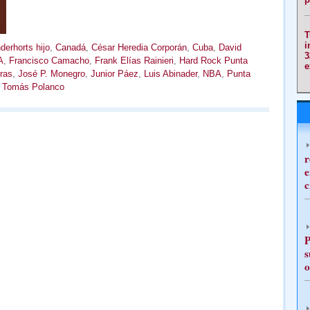
T
i
erhorts hijo
,
Canadá
,
César Heredia Corporán
,
Cuba
,
David
3
A
,
Francisco Camacho
,
Frank Elías Rainieri
,
Hard Rock Punta
e
ras
,
José P. Monegro
,
Junior Páez
,
Luis Abinader
,
NBA
,
Punta
,
Tomás Polanco
r
e
c
P
s
o