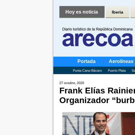
Hoy es noticia
Iberia
Portada
Aerolíneas
Punta Cana-Bávaro
Puerto Plata
Sa
27 octubre, 2020
Frank Elías Rainier
Organizador “burb