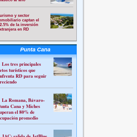
urismo y sector
nmobiliario captan el
2.5% de la inversión
xtranjera en RD
Punta Cana
Los tres principales
etos turísticos que
nfrenta RD para seguir
reciendo
La Romana, Bávaro-
unta Cana y Miches
uperan el 80% de
cupación promedio
JAC: salida de JetBlue