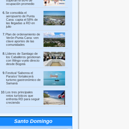
superan el 80% de
ocupación promedio
Se consolida el
aeropuerto de Punta
Cana: capta el 58% de
las llegadas a RD en
julio
Plan de ordenamiento de
Verón-Punta Cana: ven
clave aportes de las
comunidades
Líderes de Santiago de
los Caballeros gestionan
con Wingo vuelo directo
desde Bogotá
Festival ‘Saborea el
Paraíso’ fortalecerá
turismo gastronómico de
Samaná
Los tres principales
retos turísticos que
enfrenta RD para seguir
creciendo
Santo Domingo