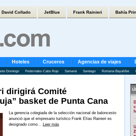
David Collado
JetBlue
Frank Rainieri
Bahía Pri
Hoteles
Cruceros
Agencias de viajes
nto Domingo
Pedernales-Cabo Rojo
Samaná
Santiago
Romana-Bayahíbe
i dirigirá Comité
Úl
uja” basket de Punta Cana
D
c
h
La gerencia colegiada de la selección nacional de baloncesto
anunció que el empresario turístico Frank Elías Rainieri es
designado como…
Leer más
U
2
p