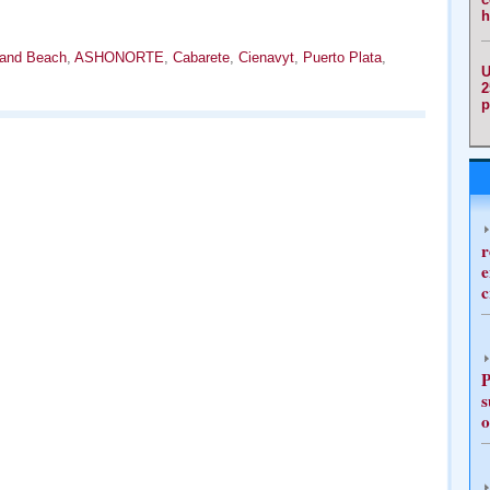
h
 and Beach
,
ASHONORTE
,
Cabarete
,
Cienavyt
,
Puerto Plata
,
U
2
p
r
e
c
P
s
o