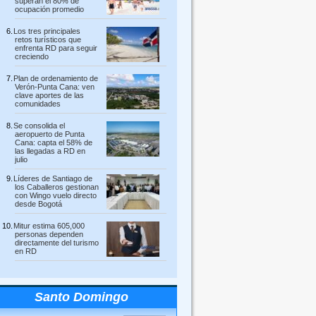
superan el 80% de
ocupación promedio
Los tres principales
retos turísticos que
enfrenta RD para seguir
creciendo
Plan de ordenamiento de
Verón-Punta Cana: ven
clave aportes de las
comunidades
Se consolida el
aeropuerto de Punta
Cana: capta el 58% de
las llegadas a RD en
julio
Líderes de Santiago de
los Caballeros gestionan
con Wingo vuelo directo
desde Bogotá
Mitur estima 605,000
personas dependen
directamente del turismo
en RD
Santo Domingo