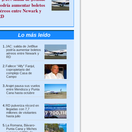
odría aumentar boletos
éreos entre Newark y
RD
Lo más leído
JAC: salida de JetBlue
podría aumentar boletos
aéreos entre Newark y
RD
Fallece “Alfy” Fanjul,
copropietario del
complejo Casa de
Campo
Arajet pausa sus vuelos
entre Mendoza y Punta
Cana hasta octubre
RD pulveriza récord en
llegadas con 7,7
millones de visitantes
hasta julio
La Romana, Bávaro-
Punta Cana y Miches