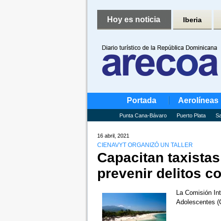
Hoy es noticia
Iberia
Portada
Aerolíneas
Punta Cana-Bávaro
Puerto Plata
Sa
16 abril, 2021
CIENAVYT ORGANIZÓ UN TALLER
Capacitan taxistas
prevenir delitos c
La Comisión Int
Adolescentes (C