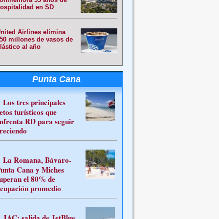
ospitalidad en SD
nited Airlines elimina
50 millones de vasos de
lástico al año
Punta Cana
Los tres principales
etos turísticos que
nfrenta RD para seguir
reciendo
La Romana, Bávaro-
unta Cana y Miches
uperan el 80% de
cupación promedio
JAC: salida de JetBlue