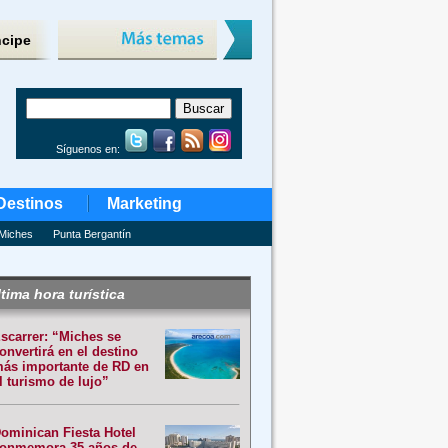
ncipe
Síguenos en:
Destinos
Marketing
Miches
Punta Bergantín
tima hora turística
scarrer: “Miches se
onvertirá en el destino
ás importante de RD en
l turismo de lujo”
ominican Fiesta Hotel
onmemora 35 años de