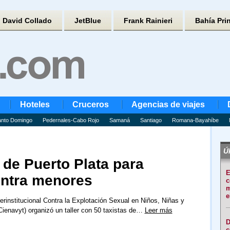
David Collado
JetBlue
Frank Rainieri
Bahía Pri
Hoteles
Cruceros
Agencias de viajes
nto Domingo
Pedernales-Cabo Rojo
Samaná
Santiago
Romana-Bayahíbe
Úl
 de Puerto Plata para
E
ontra menores
c
m
e
erinstitucional Contra la Explotación Sexual en Niños, Niñas y
ienavyt) organizó un taller con 50 taxistas de…
Leer más
D
c