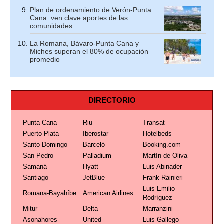
Plan de ordenamiento de Verón-Punta
Cana: ven clave aportes de las
comunidades
La Romana, Bávaro-Punta Cana y
Miches superan el 80% de ocupación
promedio
DIRECTORIO
Punta Cana
Riu
Transat
Puerto Plata
Iberostar
Hotelbeds
Santo Domingo
Barceló
Booking.com
San Pedro
Palladium
Martín de Oliva
Samaná
Hyatt
Luis Abinader
Santiago
JetBlue
Frank Rainieri
Luis Emilio
Romana-Bayahíbe
American Airlines
Rodríguez
Mitur
Delta
Marranzini
Asonahores
United
Luis Gallego