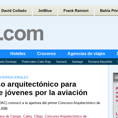
David Collado
JetBlue
Frank Rainieri
Bahía Pri
Hoteles
Cruceros
Agencias de viajes
nto Domingo
Pedernales-Cabo Rojo
Samaná
Santiago
Romana-Bayahíbe
Úl
INTERNACIONALES
o arquitectónico para
P
e jóvenes por la aviación
r
t
r
IDAC) convocó a la apertura del primer Concurso Arquitectónico de
r más
L
asa de Campo
,
Catey
,
Cibao
,
Concurso Arquitectónico de
s