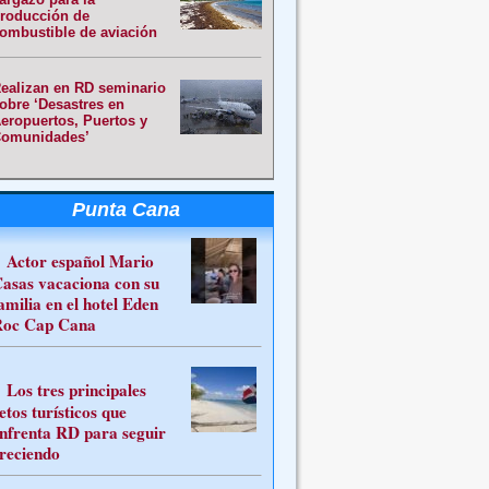
roducción de
ombustible de aviación
ealizan en RD seminario
obre ‘Desastres en
eropuertos, Puertos y
omunidades’
Punta Cana
Actor español Mario
asas vacaciona con su
amilia en el hotel Eden
oc Cap Cana
Los tres principales
etos turísticos que
nfrenta RD para seguir
reciendo