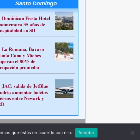
Santo Domingo
Dominican Fiesta Hotel
onmemora 35 años de
ospitalidad en SD
La Romana, Bávaro-
unta Cana y Miches
uperan el 80% de
cupación promedio
JAC: salida de JetBlue
odría aumentar boletos
éreos entre Newark y
RD
Contacto
remos que estás de acuerdo con ello.
Aceptar
ferente