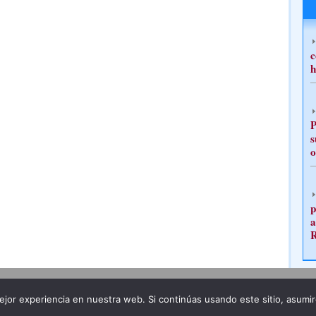
c
h
P
s
o
p
a
Publicidad
Redacción
jor experiencia en nuestra web. Si continúas usando este sitio, asumi
ncia legal
Todos los derechos reservados
Grupo Pre