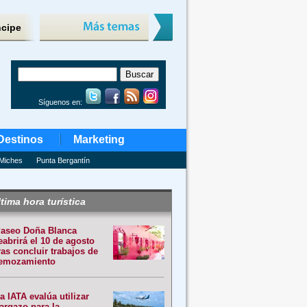
ncipe
Síguenos en:
Destinos
Marketing
Miches
Punta Bergantín
tima hora turística
aseo Doña Blanca
eabrirá el 10 de agosto
ras concluir trabajos de
emozamiento
a IATA evalúa utilizar
argazo para la