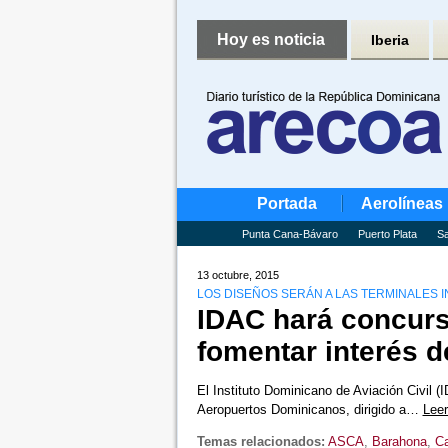
Hoy es noticia
Iberia
Portada
Aerolíneas
Punta Cana-Bávaro
Puerto Plata
Sa
13 octubre, 2015
LOS DISEÑOS SERÁN A LAS TERMINALES 
IDAC hará concurs
fomentar interés d
El Instituto Dominicano de Aviación Civil (
Aeropuertos Dominicanos, dirigido a…
Lee
Temas relacionados:
ASCA
,
Barahona
,
C