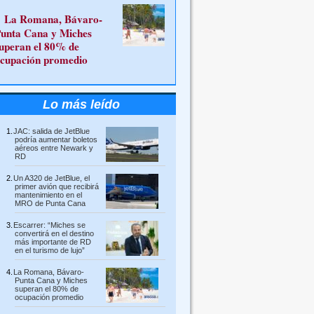
La Romana, Bávaro-
unta Cana y Miches
uperan el 80% de
cupación promedio
Lo más leído
JAC: salida de JetBlue
podría aumentar boletos
aéreos entre Newark y
RD
Un A320 de JetBlue, el
primer avión que recibirá
mantenimiento en el
MRO de Punta Cana
Escarrer: “Miches se
convertirá en el destino
más importante de RD
en el turismo de lujo”
La Romana, Bávaro-
Punta Cana y Miches
superan el 80% de
ocupación promedio