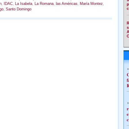
n
,
IDAC
,
La Isabela
,
La Romana
,
las Américas
,
María Montez
,
p
c
go
,
Santo Domingo
R
s
A
C
C
f
R
r
e
c