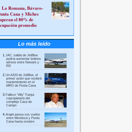
La Romana, Bávaro-
unta Cana y Miches
uperan el 80% de
cupación promedio
Lo más leído
JAC: salida de JetBlue
podría aumentar boletos
aéreos entre Newark y
RD
Un A320 de JetBlue, el
primer avión que recibirá
mantenimiento en el
MRO de Punta Cana
Fallece “Alfy” Fanjul,
copropietario del
complejo Casa de
Campo
Arajet pausa sus vuelos
entre Mendoza y Punta
Cana hasta octubre