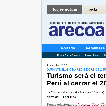
Hoy es noticia
Iberia
Portada
Aerolíneas
Punta Cana-Bávaro
Puerto Plata
Sa
4 diciembre, 2012
DURANTE EL AÑO HA RECIBIDO UNOS 2.85
Turismo será el te
Perú al cerrar el 2
La Cámara Nacional de Turismo (Canatur) af
cierre del…
Leer más
Temas relacionados:
Arequipa
,
Cade
,
Cám