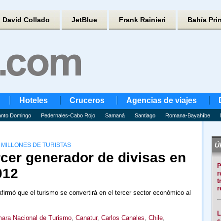
David Collado
JetBlue
Frank Rainieri
Bahía Pri
Hoteles
Cruceros
Agencias de viajes
nto Domingo
Pedernales-Cabo Rojo
Samaná
Santiago
Romana-Bayahíbe
Úl
 MILLONES DE TURISTAS
rcer generador de divisas en
P
012
r
t
r
irmó que el turismo se convertirá en el tercer sector económico al
L
ara Nacional de Turismo
,
Canatur
,
Carlos Canales
,
Chile
,
s