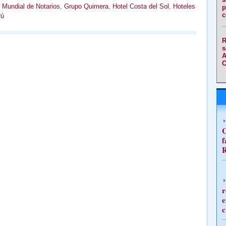
 Mundial de Notarios
,
Grupo Quimera
,
Hotel Costa del Sol
,
Hoteles
p
c
rú
R
s
A
C
C
f
R
r
e
c