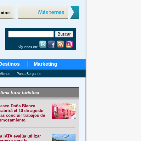
ncipe
Síguenos en:
Destinos
Marketing
Miches
Punta Bergantín
tima hora turística
aseo Doña Blanca
eabrirá el 10 de agosto
ras concluir trabajos de
emozamiento
a IATA evalúa utilizar
argazo para la