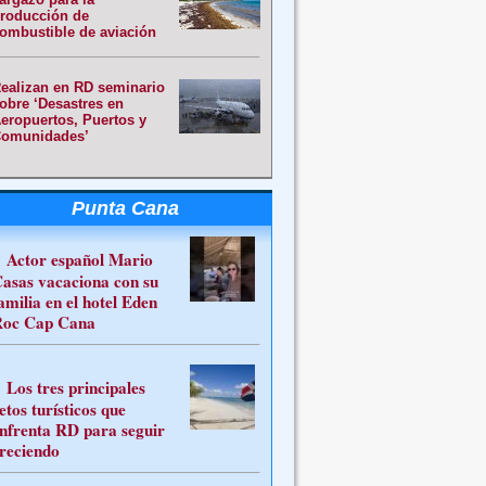
roducción de
ombustible de aviación
ealizan en RD seminario
obre ‘Desastres en
eropuertos, Puertos y
omunidades’
Punta Cana
Actor español Mario
asas vacaciona con su
amilia en el hotel Eden
oc Cap Cana
Los tres principales
etos turísticos que
nfrenta RD para seguir
reciendo