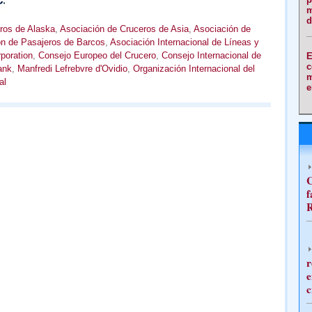
m
d
ros de Alaska
,
Asociación de Cruceros de Asia
,
Asociación de
n de Pasajeros de Barcos
,
Asociación Internacional de Líneas y
poration
,
Consejo Europeo del Crucero
,
Consejo Internacional de
E
c
ank
,
Manfredi Lefrebvre d'Ovidio
,
Organización Internacional del
m
al
e
C
f
R
r
e
c