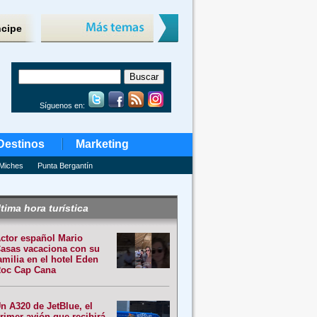
ncipe
Síguenos en:
Destinos
Marketing
Miches
Punta Bergantín
tima hora turística
ctor español Mario
asas vacaciona con su
amilia en el hotel Eden
oc Cap Cana
n A320 de JetBlue, el
rimer avión que recibirá