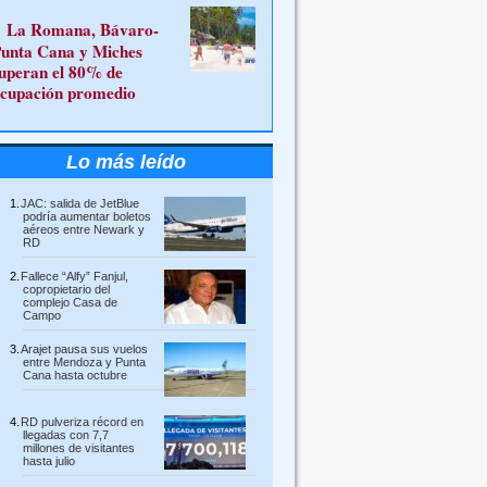
La Romana, Bávaro-
unta Cana y Miches
uperan el 80% de
cupación promedio
Lo más leído
JAC: salida de JetBlue
podría aumentar boletos
aéreos entre Newark y
RD
Fallece “Alfy” Fanjul,
copropietario del
complejo Casa de
Campo
Arajet pausa sus vuelos
entre Mendoza y Punta
Cana hasta octubre
RD pulveriza récord en
llegadas con 7,7
millones de visitantes
hasta julio