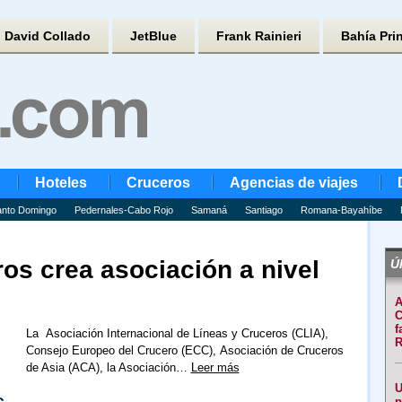
David Collado
JetBlue
Frank Rainieri
Bahía Pri
Hoteles
Cruceros
Agencias de viajes
nto Domingo
Pedernales-Cabo Rojo
Samaná
Santiago
Romana-Bayahíbe
ros crea asociación a nivel
Úl
A
C
f
La Asociación Internacional de Líneas y Cruceros (CLIA),
R
Consejo Europeo del Crucero (ECC), Asociación de Cruceros
de Asia (ACA), la Asociación…
Leer más
U
p