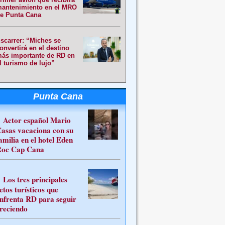
antenimiento en el MRO
e Punta Cana
scarrer: “Miches se
onvertirá en el destino
ás importante de RD en
l turismo de lujo”
Punta Cana
Actor español Mario
asas vacaciona con su
amilia en el hotel Eden
oc Cap Cana
Los tres principales
etos turísticos que
nfrenta RD para seguir
reciendo