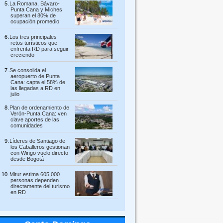
La Romana, Bávaro-
Punta Cana y Miches
superan el 80% de
ocupación promedio
Los tres principales
retos turísticos que
enfrenta RD para seguir
creciendo
Se consolida el
aeropuerto de Punta
Cana: capta el 58% de
las llegadas a RD en
julio
Plan de ordenamiento de
Verón-Punta Cana: ven
clave aportes de las
comunidades
Líderes de Santiago de
los Caballeros gestionan
con Wingo vuelo directo
desde Bogotá
Mitur estima 605,000
personas dependen
directamente del turismo
en RD