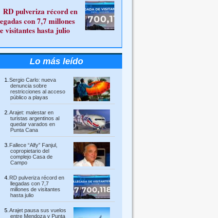
RD pulveriza récord en
legadas con 7,7 millones
e visitantes hasta julio
Lo más leído
Sergio Carlo: nueva
denuncia sobre
restricciones al acceso
público a playas
Arajet: malestar en
turistas argentinos al
quedar varados en
Punta Cana
Fallece “Alfy” Fanjul,
copropietario del
complejo Casa de
Campo
RD pulveriza récord en
llegadas con 7,7
millones de visitantes
hasta julio
Arajet pausa sus vuelos
entre Mendoza y Punta