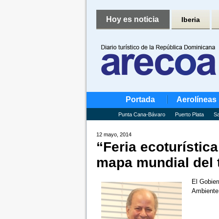
Hoy es noticia
Iberia
Portada
Aerolíneas
Punta Cana-Bávaro
Puerto Plata
Sa
12 mayo, 2014
“Feria ecoturístic
mapa mundial del 
El Gobier
Ambiente