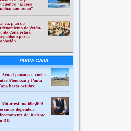
ncuentro “acceso
úblico con orden”
aliza: plan de
rdenamiento de Verón-
unta Cana estará
espaldado por la
oblación
Punta Cana
Arajet pausa sus vuelos
ntre Mendoza y Punta
ana hasta octubre
Mitur estima 605,000
ersonas dependen
irectamente del turismo
n RD