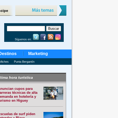
ncipe
Síguenos en:
Destinos
Marketing
Miches
Punta Bergantín
tima hora turística
nuncian cupos para
arreras técnicas de alta
emanda en hotelería y
urismo en Higuey
scuelas de surf piden
xtender a Playa