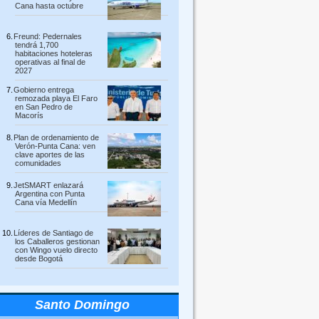
Cana hasta octubre
Freund: Pedernales
tendrá 1,700
habitaciones hoteleras
operativas al final de
2027
Gobierno entrega
remozada playa El Faro
en San Pedro de
Macorís
Plan de ordenamiento de
Verón-Punta Cana: ven
clave aportes de las
comunidades
JetSMART enlazará
Argentina con Punta
Cana vía Medellín
Líderes de Santiago de
los Caballeros gestionan
con Wingo vuelo directo
desde Bogotá
Santo Domingo