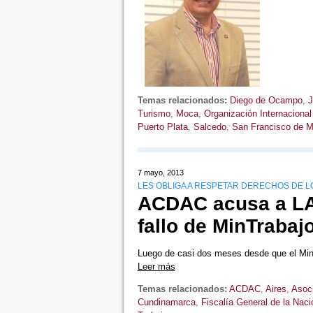
Temas relacionados:
Diego de Ocampo
,
J
Turismo
,
Moca
,
Organización Internacional
Puerto Plata
,
Salcedo
,
San Francisco de M
7 mayo, 2013
LES OBLIGA A RESPETAR DERECHOS DE L
ACDAC acusa a LA
fallo de MinTrabaj
Luego de casi dos meses desde que el Minis
Leer más
Temas relacionados:
ACDAC
,
Aires
,
Asoci
Cundinamarca
,
Fiscalía General de la Naci