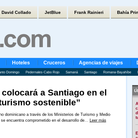
David Collado
JetBlue
Frank Rainieri
Bahía Pri
Hoteles
Cruceros
Agencias de viajes
nto Domingo
Pedernales-Cabo Rojo
Samaná
Santiago
Romana-Bayahíbe
a colocará a Santiago en el
Úl
turismo sostenible”
A
c
d
no dominicano a través de los Ministerios de Turismo y Medio
t
 se encuentra comprometido en el desarrollo de…
Leer más
E
e