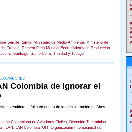
E
p
P
o
P
r
p
osé Serulle Ramia
,
Ministerio de Medio Ambiente
,
Ministerio de
 del Trabajo
,
Primera Feria Mundial Ecoturística y de Producción
,
acorís
,
Santiago
,
Santo Cerro
,
Trinidad y Tobago
OS AVIADORES
e
N Colombia de ignorar el
C
o
terio emitiera el fallo en contra de la administración de Aires –…
p
d
e
ación Colombiana de Aviadores Civiles
,
Dirección Territorial de
ón
,
LAN
,
LAN Colombia
,
OIT
,
Organización Internacional del