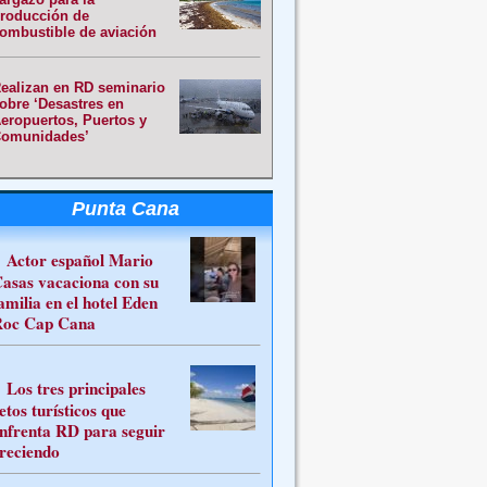
roducción de
ombustible de aviación
ealizan en RD seminario
obre ‘Desastres en
eropuertos, Puertos y
omunidades’
Punta Cana
Actor español Mario
asas vacaciona con su
amilia en el hotel Eden
oc Cap Cana
Los tres principales
etos turísticos que
nfrenta RD para seguir
reciendo