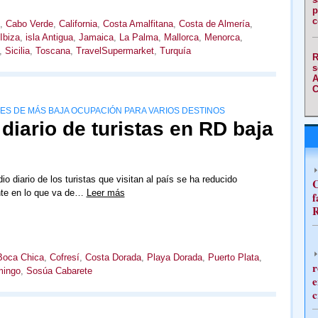
p
c
,
Cabo Verde
,
California
,
Costa Amalfitana
,
Costa de Almería
,
Ibiza
,
isla Antigua
,
Jamaica
,
La Palma
,
Mallorca
,
Menorca
,
,
Sicilia
,
Toscana
,
TravelSupermarket
,
Turquía
R
s
A
C
ES DE MÁS BAJA OCUPACIÓN PARA VARIOS DESTINOS
diario de turistas en RD baja
o diario de los turistas que visitan al país se ha reducido
C
te en lo que va de…
Leer más
f
R
Boca Chica
,
Cofresí
,
Costa Dorada
,
Playa Dorada
,
Puerto Plata
,
r
mingo
,
Sosúa Cabarete
e
c