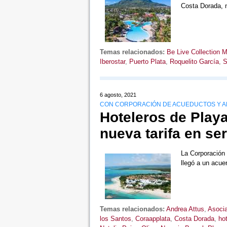
Costa Dorada, 
Temas relacionados:
Be Live Collection M
Iberostar
,
Puerto Plata
,
Roquelito García
,
S
6 agosto, 2021
CON CORPORACIÓN DE ACUEDUCTOS Y A
Hoteleros de Play
nueva tarifa en se
La Corporación 
llegó a un acu
Temas relacionados:
Andrea Attus
,
Asocia
los Santos
,
Coraapplata
,
Costa Dorada
,
ho