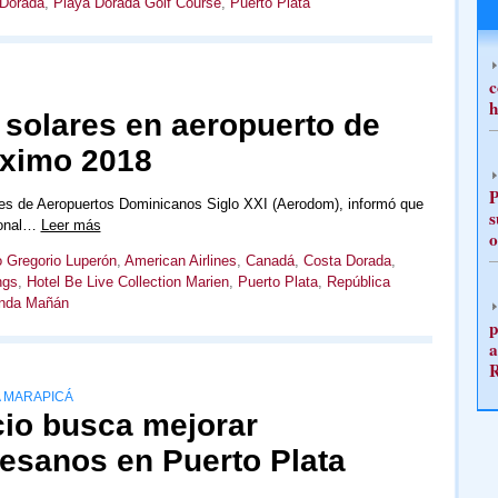
 Dorada
,
Playa Dorada Golf Course
,
Puerto Plata
c
h
 solares en aeropuerto de
óximo 2018
P
es de Aeropuertos Dominicanos Siglo XXI (Aerodom), informó que
s
cional…
Leer más
o
 Gregorio Luperón
,
American Airlines
,
Canadá
,
Costa Dorada
,
ngs
,
Hotel Be Live Collection Marien
,
Puerto Plata
,
República
nda Mañán
p
a
A MARAPICÁ
cio busca mejorar
tesanos en Puerto Plata