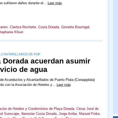
no sufrieron daños durante el…
Leer más
arien
,
Claritza Rochette
,
Costa Dorada
,
Ginnette Bournigal
,
tephanie Kfouri
LCANTARILLADOS DE POP
a Dorada acuerdan asumir
rvicio de agua
de Acueductos y Alcantarillados de Puerto Plata (Coraapplata)
erdo con la Asociación de Hoteles y…
Leer más
ción de Hoteles y Condominios de Playa Dorada
,
César José de
tel Sunscape
,
Iberostar Costa Dorada
,
Jorge Arribe
,
Manuel Finke
,