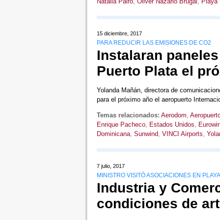
Natalia Pairo
,
Oliver Nazario Brugal
,
Playa
15 diciembre, 2017
PARA REDUCIR LAS EMISIONES DE CO2
Instalaran paneles
Puerto Plata el pr
Yolanda Mañán, directora de comunicacion
para el próximo año el aeropuerto Interna
Temas relacionados:
Aerodom
,
Aeropuerto
Enrique Pacheco
,
Estados Unidos
,
Eurowi
Dominicana
,
Sunwind
,
VINCI Airports
,
Yola
7 julio, 2017
MINISTRO VISITÓ ASOCIACIONES EN PLAY
Industria y Comer
condiciones de ar