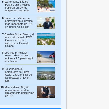
La Romana, Bávaro-
Punta Cana y Miches
superan el 80% de
ocupación promedio
Escarrer: “Miches se
convertirá en el destino
más importante de RD
en el turismo de lujo”
Catalina Sugar Beach, el
nuevo destino de MSC
Cruises en RD en
alianza con Casa de
Campo
Los tres principales
retos turísticos que
enfrenta RD para seguir
creciendo
Se consolida el
aeropuerto de Punta
Cana: capta el 58% de
las llegadas a RD en
julio
Mitur estima 605,000
personas dependen
directamente del turismo
en RD