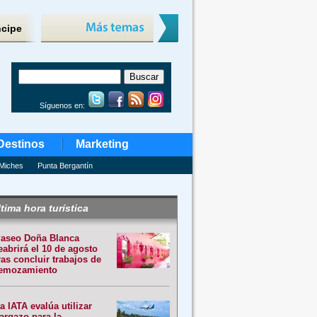
ncipe
Síguenos en:
Destinos
Marketing
Miches
Punta Bergantín
tima hora turística
aseo Doña Blanca
eabrirá el 10 de agosto
ras concluir trabajos de
emozamiento
a IATA evalúa utilizar
argazo para la