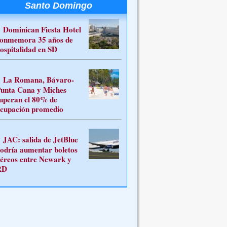
Santo Domingo
Dominican Fiesta Hotel
onmemora 35 años de
ospitalidad en SD
La Romana, Bávaro-
unta Cana y Miches
uperan el 80% de
cupación promedio
JAC: salida de JetBlue
odría aumentar boletos
éreos entre Newark y
RD