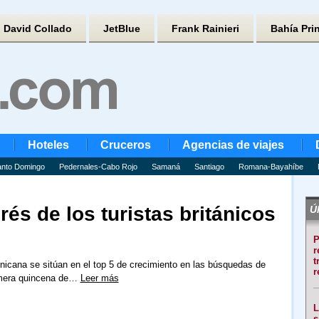
David Collado
JetBlue
Frank Rainieri
Bahía Pri
Hoteles
Cruceros
Agencias de viajes
nto Domingo
Pedernales-Cabo Rojo
Samaná
Santiago
Romana-Bayahíbe
rés de los turistas británicos
Úl
P
r
t
icana se sitúan en el top 5 de crecimiento en las búsquedas de
r
rimera quincena de…
Leer más
L
s