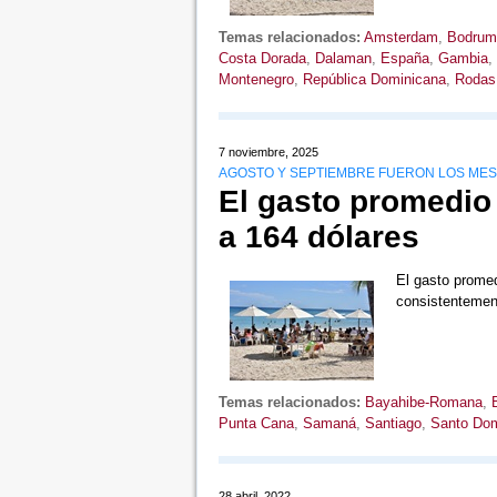
Temas relacionados:
Amsterdam
,
Bodrum
Costa Dorada
,
Dalaman
,
España
,
Gambia
,
Montenegro
,
República Dominicana
,
Rodas
7 noviembre, 2025
AGOSTO Y SEPTIEMBRE FUERON LOS MES
El gasto promedio 
a 164 dólares
El gasto promedi
consistentemen
Temas relacionados:
Bayahibe-Romana
,
Punta Cana
,
Samaná
,
Santiago
,
Santo Do
28 abril, 2022