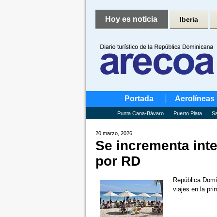
Hoy es noticia
Iberia
Portada
Aerolíneas
Punta Cana-Bávaro
Puerto Plata
Sa
20 marzo, 2026
Se incrementa inte
por RD
República Domin
viajes en la p