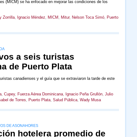
mes (MICM) se ha enfocado en mejorar las condiciones de los
 Zorrilla
,
Ignacio Méndez
,
MICM
,
Mitur
,
Nelson Toca Simó
,
Puerto
DA
vos a seis turistas
a de Puerto Plata
uristas canadienses y el guía que se extraviaron la tarde de este
a
,
Cupey
,
Fuerza Aérea Dominicana
,
Ignacio Peña Grullón
,
Julio
abel de Torres
,
Puerto Plata
,
Salud Pública
,
Wady Musa
TOS DE ASONAHORES
ción hotelera promedio de