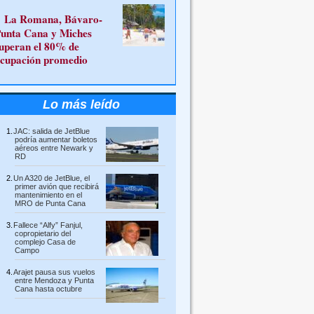
La Romana, Bávaro-
unta Cana y Miches
uperan el 80% de
cupación promedio
Lo más leído
JAC: salida de JetBlue
podría aumentar boletos
aéreos entre Newark y
RD
Un A320 de JetBlue, el
primer avión que recibirá
mantenimiento en el
MRO de Punta Cana
Fallece “Alfy” Fanjul,
copropietario del
complejo Casa de
Campo
Arajet pausa sus vuelos
entre Mendoza y Punta
Cana hasta octubre