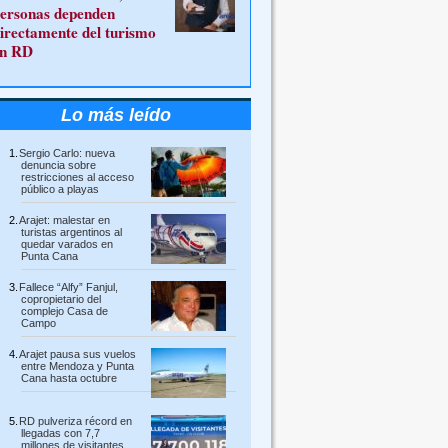
ersonas dependen
irectamente del turismo
n RD
Lo más leído
Sergio Carlo: nueva
denuncia sobre
restricciones al acceso
público a playas
Arajet: malestar en
turistas argentinos al
quedar varados en
Punta Cana
Fallece “Alfy” Fanjul,
copropietario del
complejo Casa de
Campo
Arajet pausa sus vuelos
entre Mendoza y Punta
Cana hasta octubre
RD pulveriza récord en
llegadas con 7,7
millones de visitantes