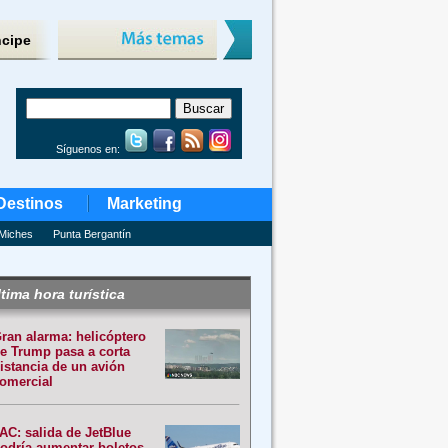
ncipe
Síguenos en:
Destinos
Marketing
Miches
Punta Bergantín
tima hora turística
ran alarma: helicóptero
e Trump pasa a corta
istancia de un avión
omercial
AC: salida de JetBlue
odría aumentar boletos