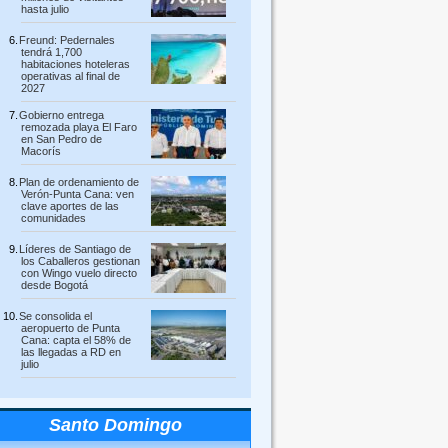
hasta julio
Freund: Pedernales
tendrá 1,700
habitaciones hoteleras
operativas al final de
2027
Gobierno entrega
remozada playa El Faro
en San Pedro de
Macorís
Plan de ordenamiento de
Verón-Punta Cana: ven
clave aportes de las
comunidades
Líderes de Santiago de
los Caballeros gestionan
con Wingo vuelo directo
desde Bogotá
Se consolida el
aeropuerto de Punta
Cana: capta el 58% de
las llegadas a RD en
julio
Santo Domingo