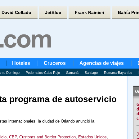
David Collado
JetBlue
Frank Rainieri
Bahía Pri
Hoteles
Cruceros
Agencias de viajes
nto Domingo
Pedernales-Cabo Rojo
Samaná
Santiago
Romana-Bayahíbe
Úl
a programa de autoservicio
G
d
d
c
ristas internacionales, la ciudad de Orlando anunció la
J
icio
,
CBP
,
Customs and Border Protection
,
Estados Unidos
,
p