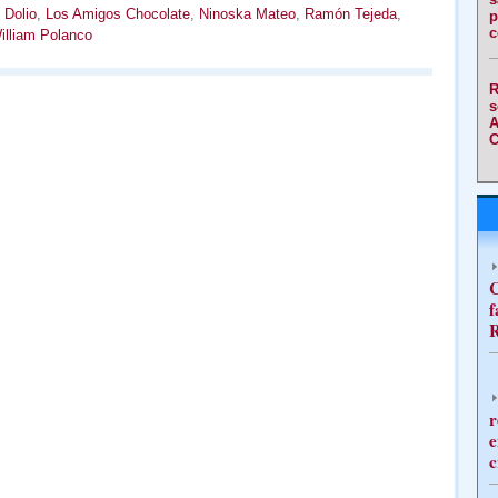
 Dolio
,
Los Amigos Chocolate
,
Ninoska Mateo
,
Ramón Tejeda
,
p
c
illiam Polanco
R
s
A
C
C
f
R
r
e
c