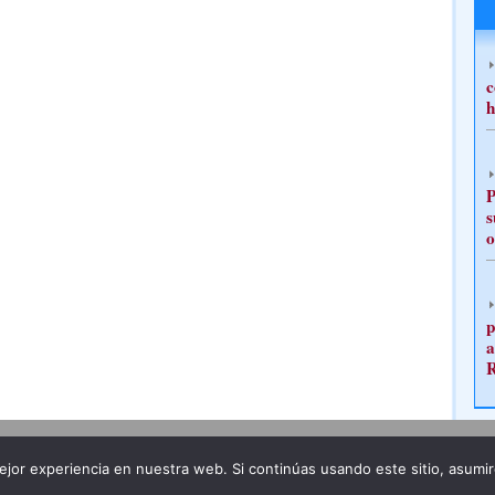
c
h
P
s
o
p
a
Publicidad
Redacción
jor experiencia en nuestra web. Si continúas usando este sitio, asumi
ncia legal
Todos los derechos reservados
Grupo Pre