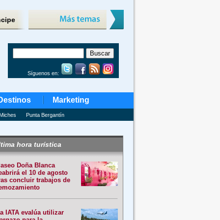
ncipe
Síguenos en:
Destinos
Marketing
Miches
Punta Bergantín
tima hora turística
aseo Doña Blanca
eabrirá el 10 de agosto
ras concluir trabajos de
emozamiento
a IATA evalúa utilizar
argazo para la