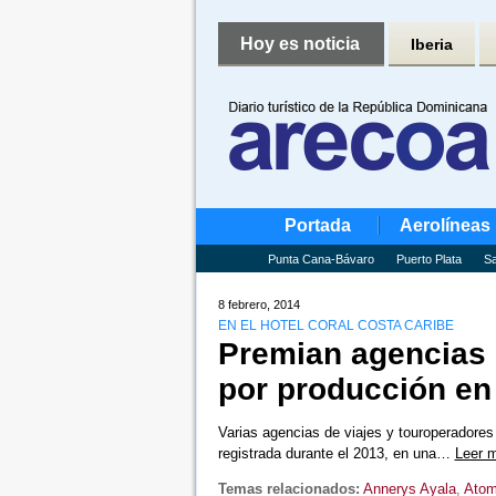
Hoy es noticia
Iberia
Portada
Aerolíneas
Punta Cana-Bávaro
Puerto Plata
Sa
8 febrero, 2014
EN EL HOTEL CORAL COSTA CARIBE
Premian agencias 
por producción en
Varias agencias de viajes y touroperadore
registrada durante el 2013, en una…
Leer 
Temas relacionados:
Annerys Ayala
,
Atom