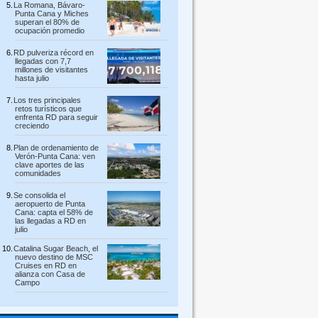
La Romana, Bávaro-
Punta Cana y Miches
superan el 80% de
ocupación promedio
RD pulveriza récord en
llegadas con 7,7
millones de visitantes
hasta julio
Los tres principales
retos turísticos que
enfrenta RD para seguir
creciendo
Plan de ordenamiento de
Verón-Punta Cana: ven
clave aportes de las
comunidades
Se consolida el
aeropuerto de Punta
Cana: capta el 58% de
las llegadas a RD en
julio
Catalina Sugar Beach, el
nuevo destino de MSC
Cruises en RD en
alianza con Casa de
Campo