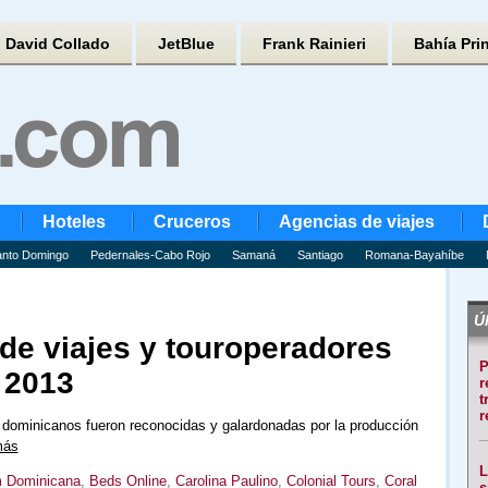
David Collado
JetBlue
Frank Rainieri
Bahía Pri
Hoteles
Cruceros
Agencias de viajes
nto Domingo
Pedernales-Cabo Rojo
Samaná
Santiago
Romana-Bayahíbe
Úl
de viajes y touroperadores
P
 2013
r
t
r
s dominicanos fueron reconocidas y galardonadas por la producción
más
L
 Dominicana
,
Beds Online
,
Carolina Paulino
,
Colonial Tours
,
Coral
s