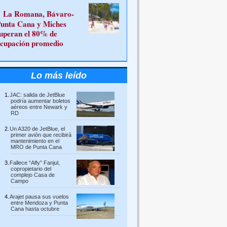
La Romana, Bávaro-
unta Cana y Miches
uperan el 80% de
cupación promedio
Lo más leído
JAC: salida de JetBlue
podría aumentar boletos
aéreos entre Newark y
RD
Un A320 de JetBlue, el
primer avión que recibirá
mantenimiento en el
MRO de Punta Cana
Fallece “Alfy” Fanjul,
copropietario del
complejo Casa de
Campo
Arajet pausa sus vuelos
entre Mendoza y Punta
Cana hasta octubre