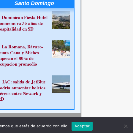
Santo Domingo
Dominican Fiesta Hotel
onmemora 35 años de
ospitalidad en SD
La Romana, Bávaro-
unta Cana y Miches
uperan el 80% de
cupación promedio
JAC: salida de JetBlue
odría aumentar boletos
éreos entre Newark y
RD
Contacto
remos que estás de acuerdo con ello.
Aceptar
ferente