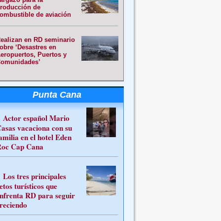
roducción de
ombustible de aviación
ealizan en RD seminario
obre ‘Desastres en
eropuertos, Puertos y
omunidades’
Punta Cana
Actor español Mario
asas vacaciona con su
amilia en el hotel Eden
oc Cap Cana
Los tres principales
etos turísticos que
nfrenta RD para seguir
reciendo