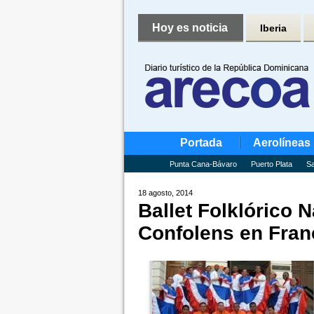
Hoy es noticia
Iberia
Portada
Aerolíneas
Punta Cana-Bávaro
Puerto Plata
Sa
18 agosto, 2014
Ballet Folklórico 
Confolens en Fran