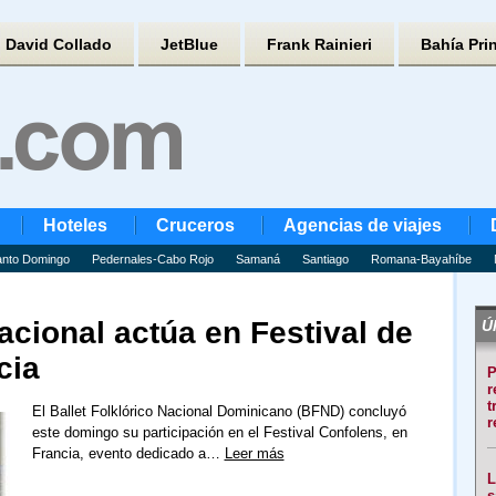
David Collado
JetBlue
Frank Rainieri
Bahía Pri
Hoteles
Cruceros
Agencias de viajes
nto Domingo
Pedernales-Cabo Rojo
Samaná
Santiago
Romana-Bayahíbe
Nacional actúa en Festival de
Úl
cia
P
r
t
El Ballet Folklórico Nacional Dominicano (BFND) concluyó
r
este domingo su participación en el Festival Confolens, en
Francia, evento dedicado a…
Leer más
L
s