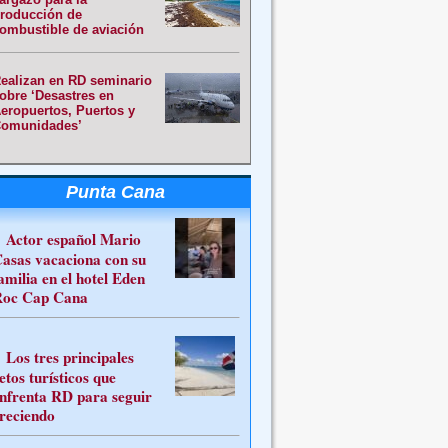
roducción de
ombustible de aviación
ealizan en RD seminario
obre ‘Desastres en
eropuertos, Puertos y
omunidades’
Punta Cana
Actor español Mario
asas vacaciona con su
amilia en el hotel Eden
oc Cap Cana
Los tres principales
etos turísticos que
nfrenta RD para seguir
reciendo