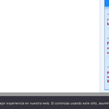
c
h
P
s
o
p
a
Publicidad
Redacción
jor experiencia en nuestra web. Si continúas usando este sitio, asumi
ncia legal
Todos los derechos reservados
Grupo Pre