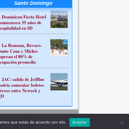
Santo Domingo
Dominican Fiesta Hotel
onmemora 35 años de
ospitalidad en SD
La Romana, Bávaro-
unta Cana y Miches
uperan el 80% de
cupación promedio
JAC: salida de JetBlue
odría aumentar boletos
éreos entre Newark y
RD
Contacto
remos que estás de acuerdo con ello.
Aceptar
ferente