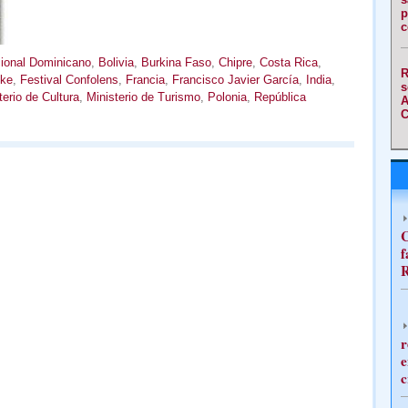
p
c
cional Dominicano
,
Bolivia
,
Burkina Faso
,
Chipre
,
Costa Rica
,
R
oke
,
Festival Confolens
,
Francia
,
Francisco Javier García
,
India
,
s
terio de Cultura
,
Ministerio de Turismo
,
Polonia
,
República
A
C
C
f
R
r
e
c