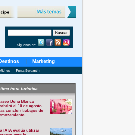
ncipe
Síguenos en:
Destinos
Marketing
Miches
Punta Bergantín
tima hora turística
aseo Doña Blanca
eabrirá el 10 de agosto
ras concluir trabajos de
emozamiento
a IATA evalúa utilizar
argazo para la