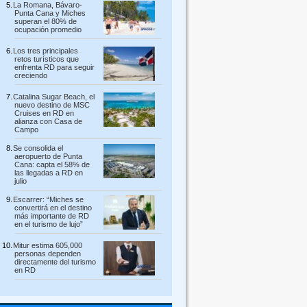
La Romana, Bávaro-
Punta Cana y Miches
superan el 80% de
ocupación promedio
Los tres principales
retos turísticos que
enfrenta RD para seguir
creciendo
Catalina Sugar Beach, el
nuevo destino de MSC
Cruises en RD en
alianza con Casa de
Campo
Se consolida el
aeropuerto de Punta
Cana: capta el 58% de
las llegadas a RD en
julio
Escarrer: “Miches se
convertirá en el destino
más importante de RD
en el turismo de lujo”
Mitur estima 605,000
personas dependen
directamente del turismo
en RD