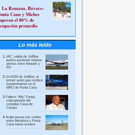
La Romana, Bávaro-
unta Cana y Miches
uperan el 80% de
cupación promedio
Lo más leído
JAC: salida de JetBlue
podría aumentar boletos
aéreos entre Newark y
RD
Un A320 de JetBlue, el
primer avión que recibirá
mantenimiento en el
MRO de Punta Cana
Fallece “Alfy” Fanjul,
copropietario del
complejo Casa de
Campo
Arajet pausa sus vuelos
entre Mendoza y Punta
Cana hasta octubre