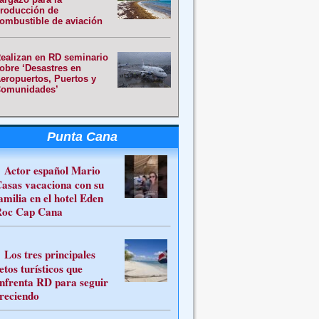
roducción de
ombustible de aviación
ealizan en RD seminario
obre ‘Desastres en
eropuertos, Puertos y
omunidades’
Punta Cana
Actor español Mario
asas vacaciona con su
amilia en el hotel Eden
oc Cap Cana
Los tres principales
etos turísticos que
nfrenta RD para seguir
reciendo