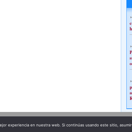
c
h
P
s
o
p
a
Publicidad
Redacción
jor experiencia en nuestra web. Si continúas usando este sitio, asumi
ncia legal
Todos los derechos reservados
Grupo Pre