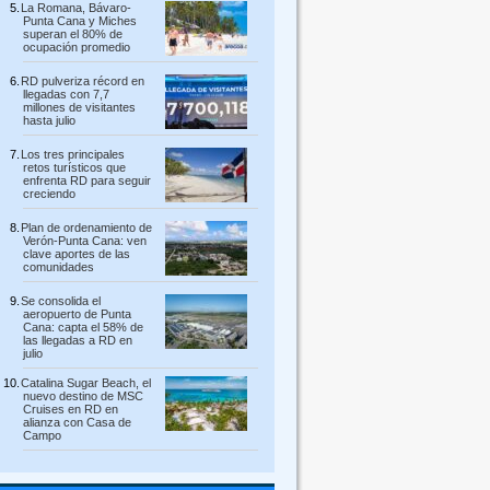
La Romana, Bávaro-
Punta Cana y Miches
superan el 80% de
ocupación promedio
RD pulveriza récord en
llegadas con 7,7
millones de visitantes
hasta julio
Los tres principales
retos turísticos que
enfrenta RD para seguir
creciendo
Plan de ordenamiento de
Verón-Punta Cana: ven
clave aportes de las
comunidades
Se consolida el
aeropuerto de Punta
Cana: capta el 58% de
las llegadas a RD en
julio
Catalina Sugar Beach, el
nuevo destino de MSC
Cruises en RD en
alianza con Casa de
Campo