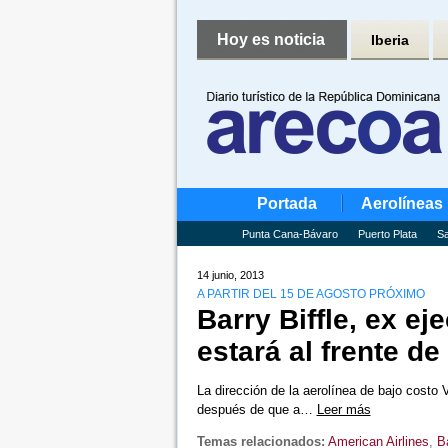
Hoy es noticia
Iberia
Portada
Aerolíneas
Punta Cana-Bávaro
Puerto Plata
Sa
14 junio, 2013
A PARTIR DEL 15 DE AGOSTO PRÓXIMO
Barry Biffle, ex eje
estará al frente d
La dirección de la aerolínea de bajo costo
después de que a…
Leer más
Temas relacionados:
American Airlines
,
Ba