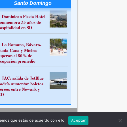
Santo Domingo
Dominican Fiesta Hotel
onmemora 35 años de
ospitalidad en SD
La Romana, Bávaro-
unta Cana y Miches
uperan el 80% de
cupación promedio
JAC: salida de JetBlue
odría aumentar boletos
éreos entre Newark y
RD
Contacto
remos que estás de acuerdo con ello.
Aceptar
ferente