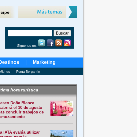
ncipe
Síguenos en:
Destinos
Marketing
Miches
Punta Bergantín
tima hora turística
aseo Doña Blanca
eabrirá el 10 de agosto
ras concluir trabajos de
emozamiento
a IATA evalúa utilizar
argazo para la