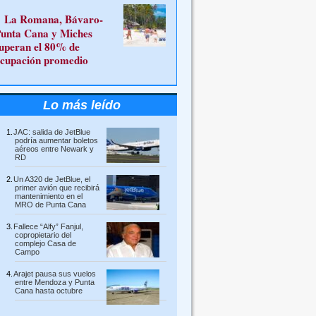
La Romana, Bávaro-
unta Cana y Miches
uperan el 80% de
cupación promedio
Lo más leído
JAC: salida de JetBlue
podría aumentar boletos
aéreos entre Newark y
RD
Un A320 de JetBlue, el
primer avión que recibirá
mantenimiento en el
MRO de Punta Cana
Fallece “Alfy” Fanjul,
copropietario del
complejo Casa de
Campo
Arajet pausa sus vuelos
entre Mendoza y Punta
Cana hasta octubre