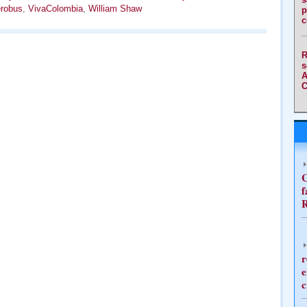
robus
,
VivaColombia
,
William Shaw
p
c
R
s
A
C
C
f
R
r
e
c