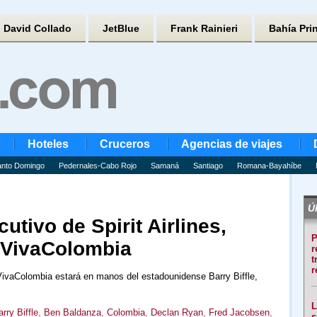
David Collado
JetBlue
Frank Rainieri
Bahía Pri
Hoteles
Cruceros
Agencias de viajes
nto Domingo
Pedernales-Cabo Rojo
Samaná
Santiago
Romana-Bayahíbe
Úl
cutivo de Spirit Airlines,
P
e VivaColombia
r
t
r
 VivaColombia estará en manos del estadounidense Barry Biffle,
L
rry Biffle
,
Ben Baldanza
,
Colombia
,
Declan Ryan
,
Fred Jacobsen
,
s