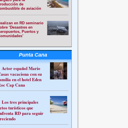
roducción de
ombustible de aviación
ealizan en RD seminario
obre ‘Desastres en
eropuertos, Puertos y
omunidades’
Punta Cana
Actor español Mario
asas vacaciona con su
amilia en el hotel Eden
oc Cap Cana
Los tres principales
etos turísticos que
nfrenta RD para seguir
reciendo