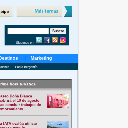
ncipe
Síguenos en:
Destinos
Marketing
Miches
Punta Bergantín
tima hora turística
aseo Doña Blanca
eabrirá el 10 de agosto
ras concluir trabajos de
emozamiento
a IATA evalúa utilizar
argazo para la