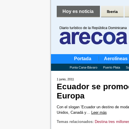
Hoy es noticia
Iberia
Portada
Aerolíneas
Punta Cana-Bávaro
Puerto Plata
Sa
1 junio, 2011
Ecuador se promoc
Europa
Con el slogan ‘Ecuador un destino de moda’,
Unidos, Canadá y…
Leer más
Temas relacionados:
Destina tres millone