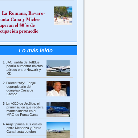
La Romana, Bávaro-
unta Cana y Miches
uperan el 80% de
cupación promedio
Lo más leído
JAC: salida de JetBlue
podría aumentar boletos
aéreos entre Newark y
RD
Fallece “Alfy” Fanjul,
copropietario del
complejo Casa de
Campo
Un A320 de JetBlue, el
primer avión que recibirá
mantenimiento en el
MRO de Punta Cana
Arajet pausa sus vuelos
entre Mendoza y Punta
Cana hasta octubre