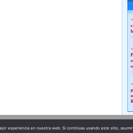
c
h
P
s
o
p
a
Publicidad
Redacción
jor experiencia en nuestra web. Si continúas usando este sitio, asumi
ncia legal
Todos los derechos reservados
Grupo Pre