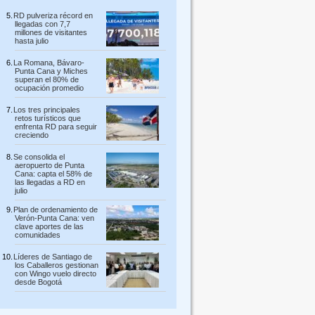
RD pulveriza récord en
llegadas con 7,7
millones de visitantes
hasta julio
La Romana, Bávaro-
Punta Cana y Miches
superan el 80% de
ocupación promedio
Los tres principales
retos turísticos que
enfrenta RD para seguir
creciendo
Se consolida el
aeropuerto de Punta
Cana: capta el 58% de
las llegadas a RD en
julio
Plan de ordenamiento de
Verón-Punta Cana: ven
clave aportes de las
comunidades
Líderes de Santiago de
los Caballeros gestionan
con Wingo vuelo directo
desde Bogotá