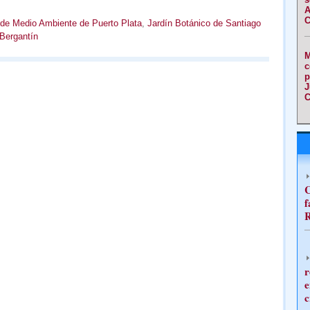
A
C
l de Medio Ambiente de Puerto Plata
,
Jardín Botánico de Santiago
Bergantín
M
c
p
J
C
C
f
R
r
e
c