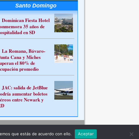
Santo Domingo
Dominican Fiesta Hotel
onmemora 35 años de
ospitalidad en SD
La Romana, Bávaro-
unta Cana y Miches
uperan el 80% de
cupación promedio
JAC: salida de JetBlue
odría aumentar boletos
éreos entre Newark y
RD
Contacto
remos que estás de acuerdo con ello.
Aceptar
ferente