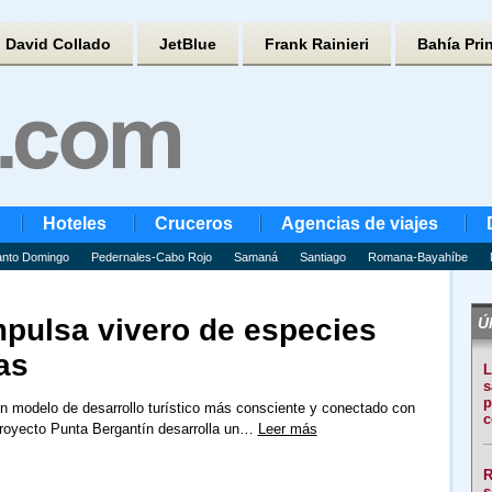
David Collado
JetBlue
Frank Rainieri
Bahía Pri
Hoteles
Cruceros
Agencias de viajes
nto Domingo
Pedernales-Cabo Rojo
Samaná
Santiago
Romana-Bayahíbe
mpulsa vivero de especies
Úl
as
L
s
p
n modelo de desarrollo turístico más consciente y conectado con
c
proyecto Punta Bergantín desarrolla un…
Leer más
R
s