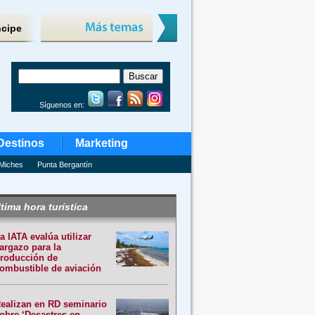
ncipe
Síguenos en:
Destinos
Marketing
Miches
Punta Bergantín
tima hora turística
a IATA evalúa utilizar
argazo para la
roducción de
ombustible de aviación
ealizan en RD seminario
obre ‘Desastres en