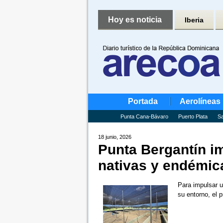
Hoy es noticia
Iberia
Portada
Aerolíneas
Punta Cana-Bávaro
Puerto Plata
Sa
18 junio, 2026
Punta Bergantín i
nativas y endémic
Para impulsar u
su entorno, el 