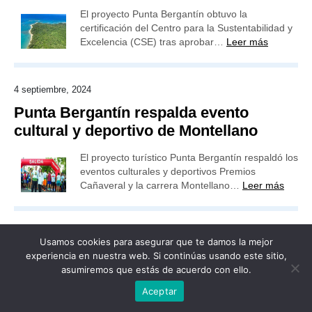
El proyecto Punta Bergantín obtuvo la
certificación del Centro para la Sustentabilidad y
Excelencia (CSE) tras aprobar…
Leer más
4 septiembre, 2024
Punta Bergantín respalda evento
cultural y deportivo de Montellano
El proyecto turístico Punta Bergantín respaldó los
eventos culturales y deportivos Premios
Cañaveral y la carrera Montellano…
Leer más
Usamos cookies para asegurar que te damos la mejor
experiencia en nuestra web. Si continúas usando este sitio,
Publicidad
Redacción
Contacto
asumiremos que estás de acuerdo con ello.
Advertencia legal
Todos los derechos reservados
Aceptar
Grupo Preferente