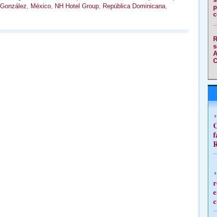
 González
,
México
,
NH Hotel Group
,
República Dominicana
,
p
c
R
s
A
C
C
f
R
r
e
c