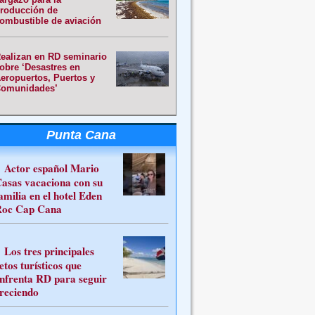
roducción de
ombustible de aviación
ealizan en RD seminario
obre ‘Desastres en
eropuertos, Puertos y
omunidades’
Punta Cana
Actor español Mario
asas vacaciona con su
amilia en el hotel Eden
oc Cap Cana
Los tres principales
etos turísticos que
nfrenta RD para seguir
reciendo