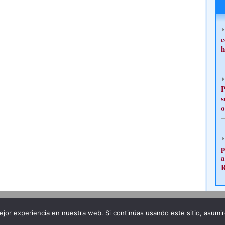
c
h
P
s
o
p
a
Publicidad
Redacción
jor experiencia en nuestra web. Si continúas usando este sitio, asumi
ncia legal
Todos los derechos reservados
Grupo Pre