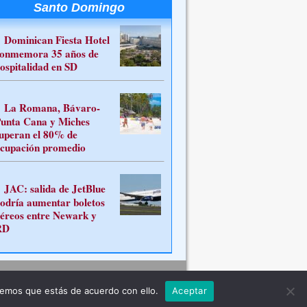
Santo Domingo
Dominican Fiesta Hotel
onmemora 35 años de
ospitalidad en SD
La Romana, Bávaro-
unta Cana y Miches
uperan el 80% de
cupación promedio
JAC: salida de JetBlue
odría aumentar boletos
éreos entre Newark y
RD
Contacto
remos que estás de acuerdo con ello.
Aceptar
ferente