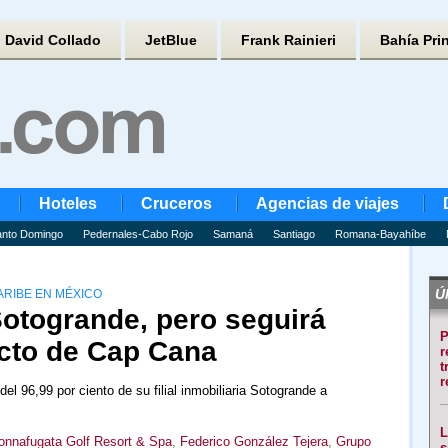
David Collado
JetBlue
Frank Rainieri
Bahía Pri
Hoteles
Cruceros
Agencias de viajes
nto Domingo
Pedernales-Cabo Rojo
Samaná
Santiago
Romana-Bayahíbe
Úl
ARIBE EN MÉXICO
Sotogrande, pero seguirá
P
cto de Cap Cana
r
t
r
el 96,99 por ciento de su filial inmobiliaria Sotogrande a
L
onnafugata Golf Resort & Spa
,
Federico González Tejera
,
Grupo
s