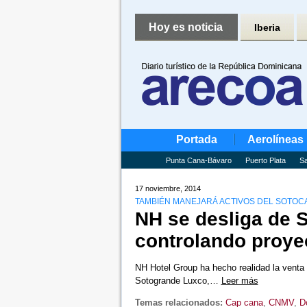
Hoy es noticia
Iberia
Portada
Aerolíneas
Punta Cana-Bávaro
Puerto Plata
Sa
17 noviembre, 2014
TAMBIÉN MANEJARÁ ACTIVOS DEL SOTOC
NH se desliga de 
controlando proye
NH Hotel Group ha hecho realidad la venta d
Sotogrande Luxco,…
Leer más
Temas relacionados:
Cap cana
,
CNMV
,
D