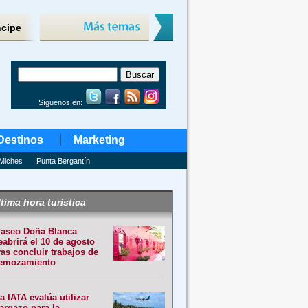
ncipe
Síguenos en:
Destinos
Marketing
Miches
Punta Bergantín
tima hora turística
aseo Doña Blanca
eabrirá el 10 de agosto
ras concluir trabajos de
emozamiento
a IATA evalúa utilizar
argazo para la