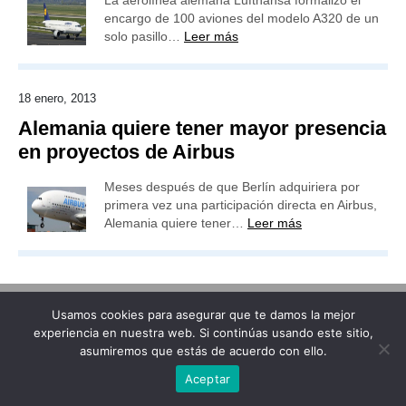
La aerolínea alemana Lufthansa formalizó el
encargo de 100 aviones del modelo A320 de un
solo pasillo…
Leer más
18 enero, 2013
Alemania quiere tener mayor presencia
en proyectos de Airbus
Meses después de que Berlín adquiriera por
primera vez una participación directa en Airbus,
Alemania quiere tener…
Leer más
Usamos cookies para asegurar que te damos la mejor
Publicidad
Redacción
Contacto
experiencia en nuestra web. Si continúas usando este sitio,
asumiremos que estás de acuerdo con ello.
Advertencia legal
Todos los derechos reservados
Grupo Preferente
Aceptar