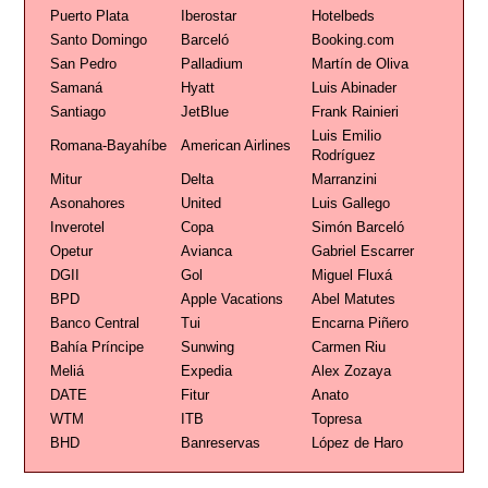
Puerto Plata
Iberostar
Hotelbeds
Santo Domingo
Barceló
Booking.com
San Pedro
Palladium
Martín de Oliva
Samaná
Hyatt
Luis Abinader
Santiago
JetBlue
Frank Rainieri
Luis Emilio
Romana-Bayahíbe
American Airlines
Rodríguez
Mitur
Delta
Marranzini
Asonahores
United
Luis Gallego
Inverotel
Copa
Simón Barceló
Opetur
Avianca
Gabriel Escarrer
DGII
Gol
Miguel Fluxá
BPD
Apple Vacations
Abel Matutes
Banco Central
Tui
Encarna Piñero
Bahía Príncipe
Sunwing
Carmen Riu
Meliá
Expedia
Alex Zozaya
DATE
Fitur
Anato
WTM
ITB
Topresa
BHD
Banreservas
López de Haro