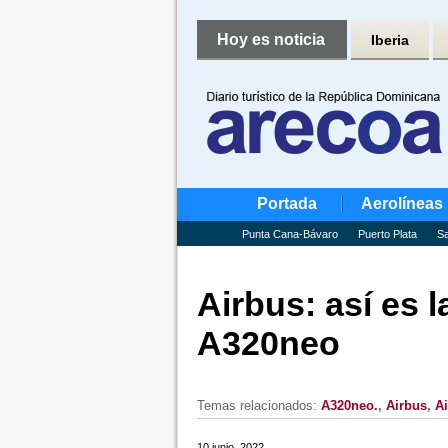
Hoy es noticia
Iberia
Portada
Aerolíneas
Punta Cana-Bávaro
Puerto Plata
Sa
Airbus: así es 
A320neo
Temas relacionados:
A320neo.
,
Airbus
,
Ai
10 junio, 2022