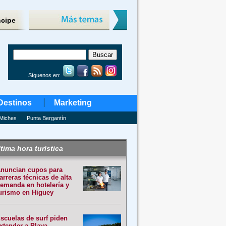
ncipe
Síguenos en:
Destinos
Marketing
Miches
Punta Bergantín
tima hora turística
nuncian cupos para
arreras técnicas de alta
emanda en hotelería y
urismo en Higuey
scuelas de surf piden
xtender a Playa