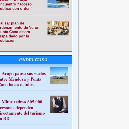
ncuentro “acceso
úblico con orden”
aliza: plan de
rdenamiento de Verón-
unta Cana estará
espaldado por la
oblación
Punta Cana
Arajet pausa sus vuelos
ntre Mendoza y Punta
ana hasta octubre
Mitur estima 605,000
ersonas dependen
irectamente del turismo
n RD