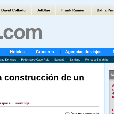
David Collado
JetBlue
Frank Rainieri
Bahía Pri
Hoteles
Cruceros
Agencias de viajes
nto Domingo
Pedernales-Cabo Rojo
Samaná
Santiago
Romana-Bayahíbe
la construcción de un
Úl
A
c
d
t
rspace
,
Eurowings
E
Deja un comentario
e