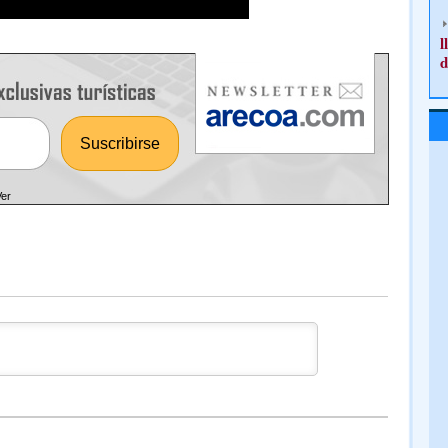
l
d
Ver