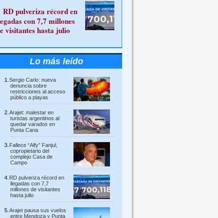
RD pulveriza récord en
legadas con 7,7 millones
e visitantes hasta julio
Lo más leído
Sergio Carlo: nueva
denuncia sobre
restricciones al acceso
público a playas
Arajet: malestar en
turistas argentinos al
quedar varados en
Punta Cana
Fallece “Alfy” Fanjul,
copropietario del
complejo Casa de
Campo
RD pulveriza récord en
llegadas con 7,7
millones de visitantes
hasta julio
Arajet pausa sus vuelos
entre Mendoza y Punta