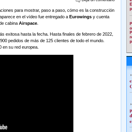
E
p
laciones para mostrar, paso a paso, cómo es la construcción
 aparece en el vídeo fue entregado a
Eurowings
y cuenta
 de cabina
Airspace
.
P
o
P
s exitosa hasta la fecha. Hasta finales de febrero de 2022,
r
7.900 pedidos de más de 125 clientes de todo el mundo.
p
 en su red europea.
e
C
p
d
e