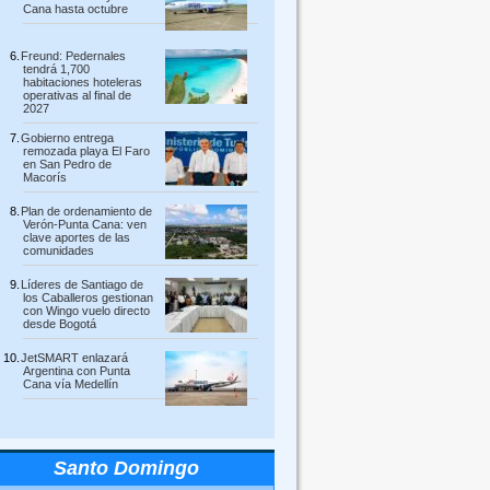
Cana hasta octubre
Freund: Pedernales
tendrá 1,700
habitaciones hoteleras
operativas al final de
2027
Gobierno entrega
remozada playa El Faro
en San Pedro de
Macorís
Plan de ordenamiento de
Verón-Punta Cana: ven
clave aportes de las
comunidades
Líderes de Santiago de
los Caballeros gestionan
con Wingo vuelo directo
desde Bogotá
JetSMART enlazará
Argentina con Punta
Cana vía Medellín
Santo Domingo