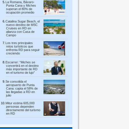
La Romana, Bávaro-
Punta Cana y Miches
superan el 80% de
ocupación promedio
Catalina Sugar Beach, el
nuevo destino de MSC
Cruises en RD en
alianza con Casa de
Campo
Los tres principales
retos turísticos que
enfrenta RD para seguir
creciendo
Escarrer: “Miches se
convertirá en el destino
más importante de RD
en el turismo de lujo”
Se consolida el
aeropuerto de Punta
Cana: capta el 58% de
las llegadas a RD en
julio
Mitur estima 605,000
personas dependen
directamente del turismo
en RD