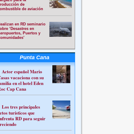
roducción de
ombustible de aviación
ealizan en RD seminario
obre ‘Desastres en
eropuertos, Puertos y
omunidades’
Punta Cana
Actor español Mario
asas vacaciona con su
amilia en el hotel Eden
oc Cap Cana
Los tres principales
etos turísticos que
nfrenta RD para seguir
reciendo