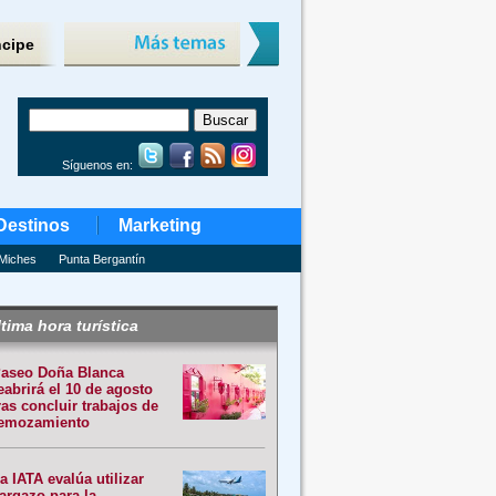
ncipe
Síguenos en:
Destinos
Marketing
Miches
Punta Bergantín
tima hora turística
aseo Doña Blanca
eabrirá el 10 de agosto
ras concluir trabajos de
emozamiento
a IATA evalúa utilizar
argazo para la