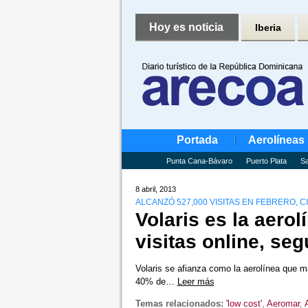
Hoy es noticia
Iberia
Portada
Aerolíneas
Punta Cana-Bávaro
Puerto Plata
Sa
8 abril, 2013
ALCANZÓ 527,000 VISITAS EN FEBRERO, 
Volaris es la aer
visitas online, se
Volaris se afianza como la aerolínea que má
40% de…
Leer más
Temas relacionados:
'low cost'
,
Aeromar
,