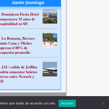
Santo Domingo
Dominican Fiesta Hotel
onmemora 35 años de
ospitalidad en SD
La Romana, Bávaro-
unta Cana y Miches
uperan el 80% de
cupación promedio
JAC: salida de JetBlue
odría aumentar boletos
éreos entre Newark y
RD
Contacto
remos que estás de acuerdo con ello.
Aceptar
ferente