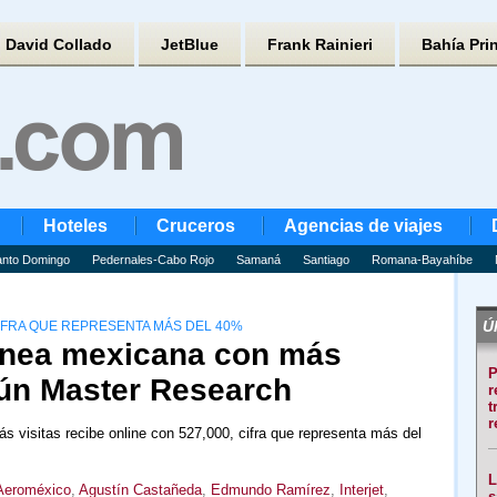
David Collado
JetBlue
Frank Rainieri
Bahía Pri
Hoteles
Cruceros
Agencias de viajes
nto Domingo
Pedernales-Cabo Rojo
Samaná
Santiago
Romana-Bayahíbe
Úl
CIFRA QUE REPRESENTA MÁS DEL 40%
olínea mexicana con más
P
gún Master Research
r
t
r
s visitas recibe online con 527,000, cifra que representa más del
L
Aeroméxico
,
Agustín Castañeda
,
Edmundo Ramírez
,
Interjet
,
s