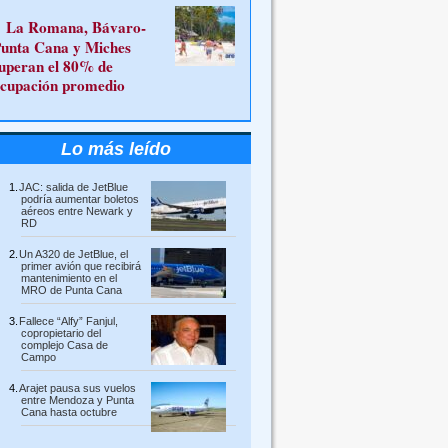
La Romana, Bávaro-
unta Cana y Miches
uperan el 80% de
cupación promedio
Lo más leído
JAC: salida de JetBlue
podría aumentar boletos
aéreos entre Newark y
RD
Un A320 de JetBlue, el
primer avión que recibirá
mantenimiento en el
MRO de Punta Cana
Fallece “Alfy” Fanjul,
copropietario del
complejo Casa de
Campo
Arajet pausa sus vuelos
entre Mendoza y Punta
Cana hasta octubre