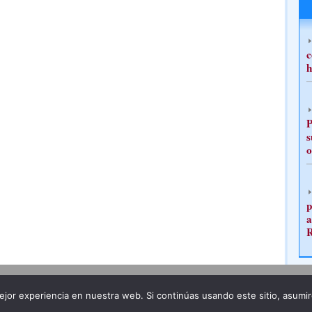
c
h
P
s
o
p
a
Publicidad
Redacción
jor experiencia en nuestra web. Si continúas usando este sitio, asumi
ncia legal
Todos los derechos reservados
Grupo Pre