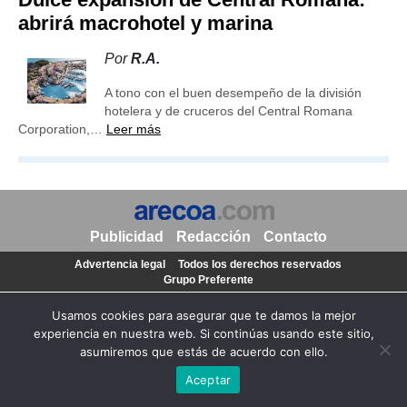
abrirá macrohotel y marina
Por
R.A.
A tono con el buen desempeño de la división
hotelera y de cruceros del Central Romana
Corporation,…
Leer más
Publicidad
Redacción
Contacto
Advertencia legal
Todos los derechos reservados
Grupo Preferente
Usamos cookies para asegurar que te damos la mejor
experiencia en nuestra web. Si continúas usando este sitio,
asumiremos que estás de acuerdo con ello.
Aceptar