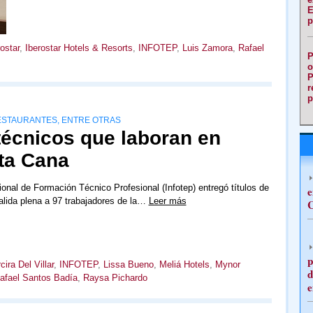
E
p
ostar
,
Iberostar Hotels & Resorts
,
INFOTEP
,
Luis Zamora
,
Rafael
P
o
P
r
p
RESTAURANTES, ENTRE OTRAS
técnicos que laboran en
nta Cana
cional de Formación Técnico Profesional (Infotep) entregó títulos de
e
lida plena a 97 trabajadores de la…
Leer más
C
p
cira Del Villar
,
INFOTEP
,
Lissa Bueno
,
Meliá Hotels
,
Mynor
d
afael Santos Badía
,
Raysa Pichardo
e