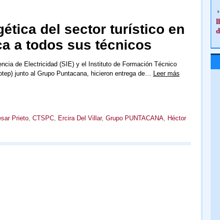
l
ética del sector turístico en
d
ca a todos sus técnicos
ncia de Electricidad (SIE) y el Instituto de Formación Técnico
fotep) junto al Grupo Puntacana, hicieron entrega de…
Leer más
sar Prieto
,
CTSPC
,
Ercira Del Villar
,
Grupo PUNTACANA
,
Héctor