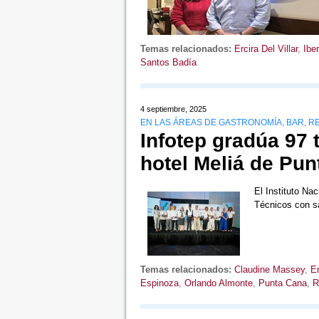
Temas relacionados:
Ercira Del Villar
,
Iber
Santos Badía
4 septiembre, 2025
EN LAS ÁREAS DE GASTRONOMÍA, BAR, 
Infotep gradúa 97 
hotel Meliá de Pu
El Instituto Na
Técnicos con sa
Temas relacionados:
Claudine Massey
,
Er
Espinoza
,
Orlando Almonte
,
Punta Cana
,
R