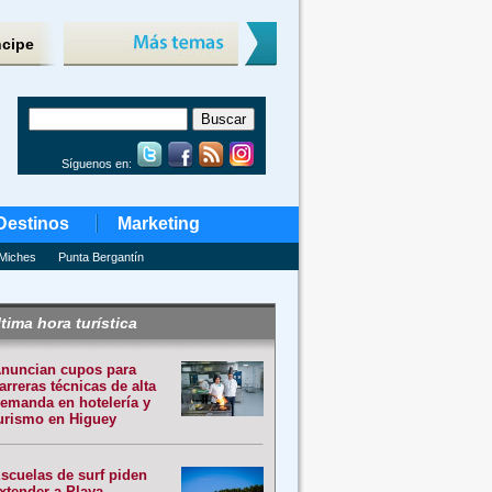
ncipe
Síguenos en:
Destinos
Marketing
Miches
Punta Bergantín
tima hora turística
nuncian cupos para
arreras técnicas de alta
emanda en hotelería y
urismo en Higuey
scuelas de surf piden
xtender a Playa