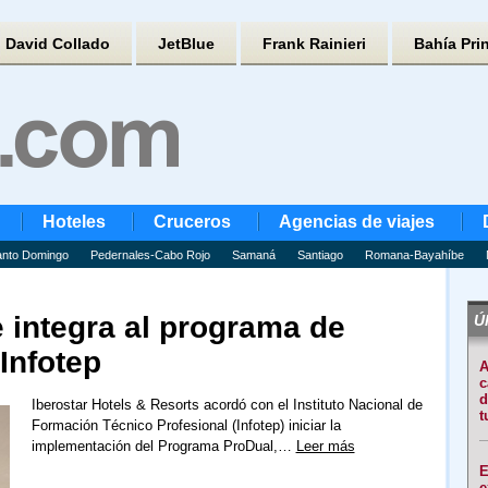
David Collado
JetBlue
Frank Rainieri
Bahía Pri
Hoteles
Cruceros
Agencias de viajes
nto Domingo
Pedernales-Cabo Rojo
Samaná
Santiago
Romana-Bayahíbe
e integra al programa de
Úl
Infotep
A
c
d
Iberostar Hotels & Resorts acordó con el Instituto Nacional de
t
Formación Técnico Profesional (Infotep) iniciar la
implementación del Programa ProDual,…
Leer más
E
e