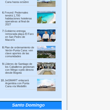
Cana hasta octubre
Freund: Pedernales
tendrá 1,700
habitaciones hoteleras
operativas al final de
2027
Gobierno entrega
remozada playa El Faro
en San Pedro de
Macorís
Plan de ordenamiento de
Verón-Punta Cana: ven
clave aportes de las
comunidades
Líderes de Santiago de
los Caballeros gestionan
con Wingo vuelo directo
desde Bogotá
JetSMART enlazará
Argentina con Punta
Cana vía Medellín
Santo Domingo