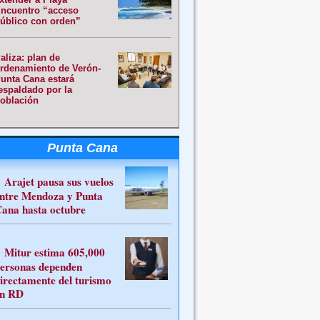
ncuentro “acceso
úblico con orden”
aliza: plan de
rdenamiento de Verón-
unta Cana estará
espaldado por la
oblación
Punta Cana
Arajet pausa sus vuelos
ntre Mendoza y Punta
ana hasta octubre
Mitur estima 605,000
ersonas dependen
irectamente del turismo
n RD