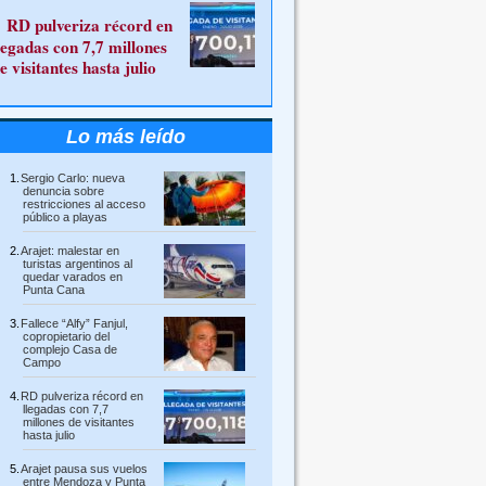
RD pulveriza récord en
legadas con 7,7 millones
e visitantes hasta julio
Lo más leído
Sergio Carlo: nueva
denuncia sobre
restricciones al acceso
público a playas
Arajet: malestar en
turistas argentinos al
quedar varados en
Punta Cana
Fallece “Alfy” Fanjul,
copropietario del
complejo Casa de
Campo
RD pulveriza récord en
llegadas con 7,7
millones de visitantes
hasta julio
Arajet pausa sus vuelos
entre Mendoza y Punta