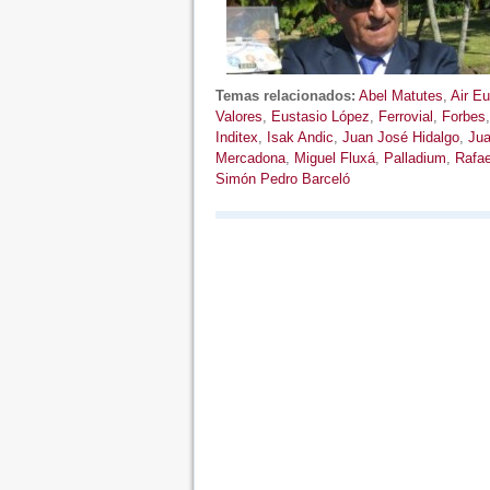
Temas relacionados:
Abel Matutes
,
Air E
Valores
,
Eustasio López
,
Ferrovial
,
Forbes
Inditex
,
Isak Andic
,
Juan José Hidalgo
,
Jua
Mercadona
,
Miguel Fluxá
,
Palladium
,
Rafae
Simón Pedro Barceló