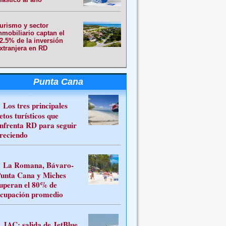
urismo y sector
nmobiliario captan el
2.5% de la inversión
xtranjera en RD
Punta Cana
Los tres principales
etos turísticos que
nfrenta RD para seguir
reciendo
La Romana, Bávaro-
unta Cana y Miches
uperan el 80% de
cupación promedio
JAC: salida de JetBlue