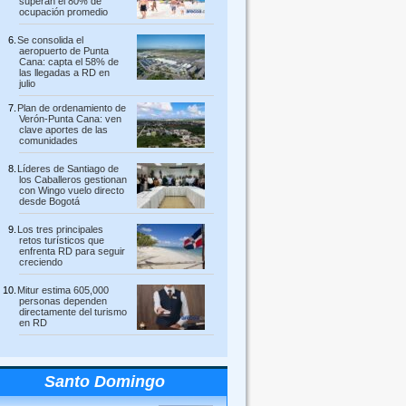
superan el 80% de
ocupación promedio
Se consolida el
aeropuerto de Punta
Cana: capta el 58% de
las llegadas a RD en
julio
Plan de ordenamiento de
Verón-Punta Cana: ven
clave aportes de las
comunidades
Líderes de Santiago de
los Caballeros gestionan
con Wingo vuelo directo
desde Bogotá
Los tres principales
retos turísticos que
enfrenta RD para seguir
creciendo
Mitur estima 605,000
personas dependen
directamente del turismo
en RD
Santo Domingo