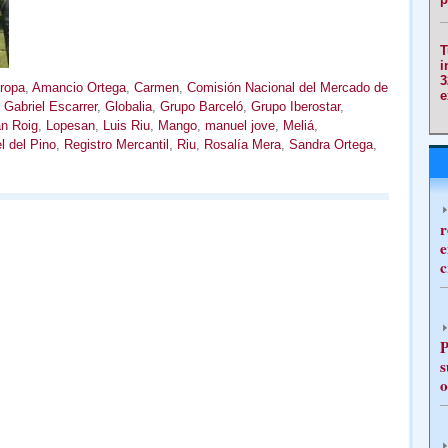
T
i
3
uropa
,
Amancio Ortega
,
Carmen
,
Comisión Nacional del Mercado de
e
,
Gabriel Escarrer
,
Globalia
,
Grupo Barceló
,
Grupo Iberostar
,
n Roig
,
Lopesan
,
Luis Riu
,
Mango
,
manuel jove
,
Meliá
,
l del Pino
,
Registro Mercantil
,
Riu
,
Rosalía Mera
,
Sandra Ortega
,
r
e
c
P
s
o