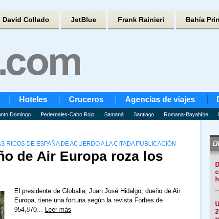
David Collado
JetBlue
Frank Rainieri
Bahía Pri
Hoteles
Cruceros
Agencias de viajes
nto Domingo
Pedernales-Cabo Rojo
Samaná
Santiago
Romana-Bayahíbe
Úl
S RICOS DE ESPAÑA DE ACUERDO A LA CITADA PUBLICACIÓN
ño de Air Europa roza los
D
c
h
El presidente de Globalia, Juan José Hidalgo, dueño de Air
Europa, tiene una fortuna según la revista Forbes de
U
954,870…
Leer más
2
p