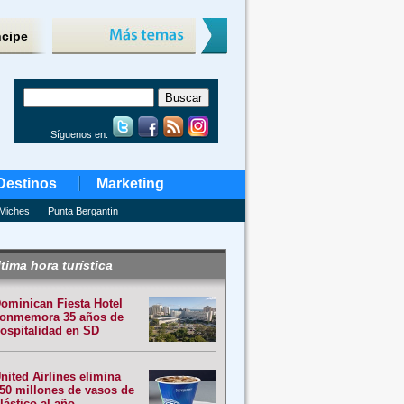
ncipe
Síguenos en:
Destinos
Marketing
Miches
Punta Bergantín
tima hora turística
ominican Fiesta Hotel
onmemora 35 años de
ospitalidad en SD
nited Airlines elimina
50 millones de vasos de
lástico al año