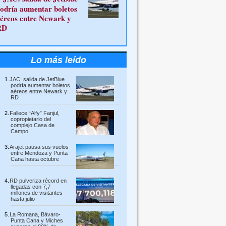
odría aumentar boletos
éreos entre Newark y
RD
Lo más leído
JAC: salida de JetBlue
podría aumentar boletos
aéreos entre Newark y
RD
Fallece “Alfy” Fanjul,
copropietario del
complejo Casa de
Campo
Arajet pausa sus vuelos
entre Mendoza y Punta
Cana hasta octubre
RD pulveriza récord en
llegadas con 7,7
millones de visitantes
hasta julio
La Romana, Bávaro-
Punta Cana y Miches