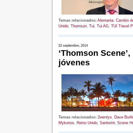
Temas relacionados:
Alemania
,
Cambio d
Unido
,
Thomson
,
Tui
,
Tui AG
,
TUI Travel 
22 septiembre, 2014
‘Thomson Scene’, 
jóvenes
Temas relacionados:
2wentys
,
Dave Burli
Mykonos
,
Reino Unido
,
Santorini
,
Scene H