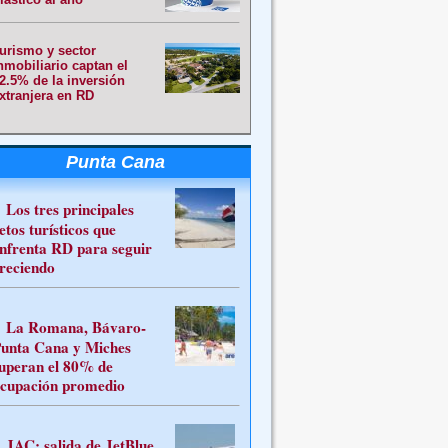
urismo y sector
nmobiliario captan el
2.5% de la inversión
xtranjera en RD
Punta Cana
Los tres principales
etos turísticos que
nfrenta RD para seguir
reciendo
La Romana, Bávaro-
unta Cana y Miches
uperan el 80% de
cupación promedio
JAC: salida de JetBlue