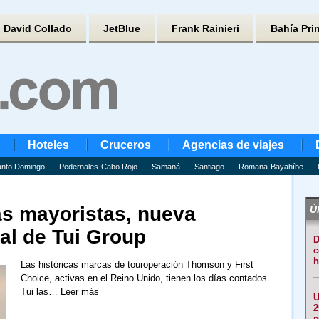
David Collado
JetBlue
Frank Rainieri
Bahía Pri
Hoteles
Cruceros
Agencias de viajes
nto Domingo
Pedernales-Cabo Rojo
Samaná
Santiago
Romana-Bayahíbe
as mayoristas, nueva
Úl
al de Tui Group
D
c
h
Las históricas marcas de touroperación Thomson y First
Choice, activas en el Reino Unido, tienen los días contados.
Tui las…
Leer más
U
2
p