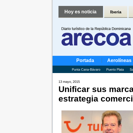
Hoy es noticia
Iberia
Portada
Aerolíneas
Punta Cana-Bávaro
Puerto Plata
Sa
13 mayo, 2015
Unificar sus marc
estrategia comerci