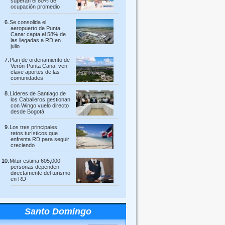
superan el 80% de
ocupación promedio
Se consolida el
aeropuerto de Punta
Cana: capta el 58% de
las llegadas a RD en
julio
Plan de ordenamiento de
Verón-Punta Cana: ven
clave aportes de las
comunidades
Líderes de Santiago de
los Caballeros gestionan
con Wingo vuelo directo
desde Bogotá
Los tres principales
retos turísticos que
enfrenta RD para seguir
creciendo
Mitur estima 605,000
personas dependen
directamente del turismo
en RD
Santo Domingo