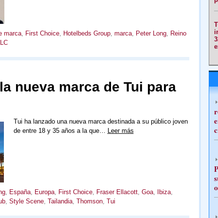
T
i
e marca
,
First Choice
,
Hotelbeds Group
,
marca
,
Peter Long
,
Reino
3
PLC
e
la nueva marca de Tui para
r
e
Tui ha lanzado una nueva marca destinada a su público joven
c
de entre 18 y 35 años a la que…
Leer más
P
s
o
ng
,
España
,
Europa
,
First Choice
,
Fraser Ellacott
,
Goa
,
Ibiza
,
ub
,
Style Scene
,
Tailandia
,
Thomson
,
Tui