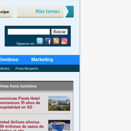
ncipe
Síguenos en:
Destinos
Marketing
Miches
Punta Bergantín
tima hora turística
ominican Fiesta Hotel
onmemora 35 años de
ospitalidad en SD
nited Airlines elimina
50 millones de vasos de
lástico al año