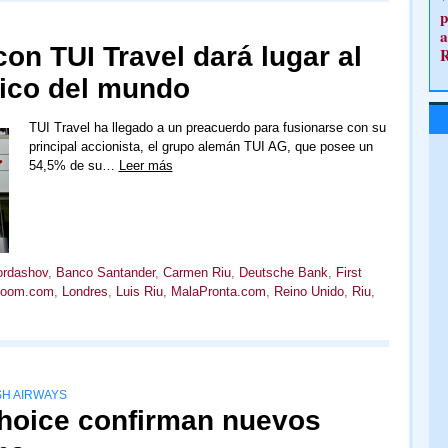
p
a
on TUI Travel dará lugar al
tico del mundo
TUI Travel ha llegado a un preacuerdo para fusionarse con su
principal accionista, el grupo alemán TUI AG, que posee un
54,5% de su…
Leer más
ordashov
,
Banco Santander
,
Carmen Riu
,
Deutsche Bank
,
First
Room.com
,
Londres
,
Luis Riu
,
MalaPronta.com
,
Reino Unido
,
Riu
,
SH AIRWAYS
hoice confirman nuevos