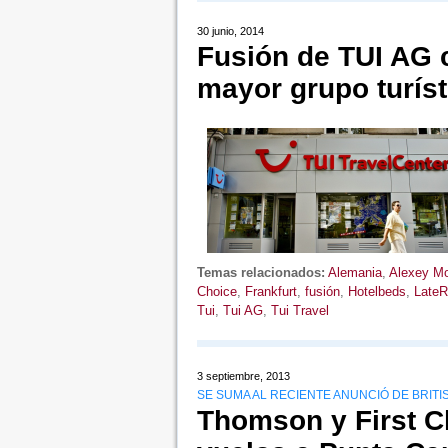
30 junio, 2014
Fusión de TUI AG c
mayor grupo turís
Temas relacionados:
Alemania
,
Alexey M
Choice
,
Frankfurt
,
fusión
,
Hotelbeds
,
Late
Tui
,
Tui AG
,
Tui Travel
3 septiembre, 2013
SE SUMA AL RECIENTE ANUNCIÓ DE BRITI
Thomson y First C