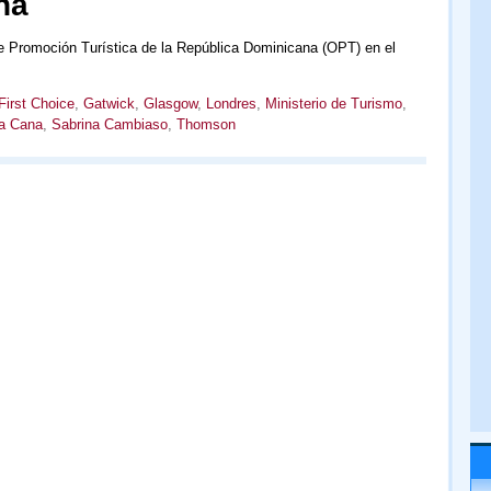
na
de Promoción Turística de la República Dominicana (OPT) en el
First Choice
,
Gatwick
,
Glasgow
,
Londres
,
Ministerio de Turismo
,
a Cana
,
Sabrina Cambiaso
,
Thomson