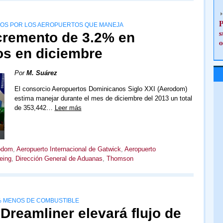
P
ARIOS POR LOS AEROPUERTOS QUE MANEJA
s
cremento de 3.2% en
o
os en diciembre
Por
M. Suárez
El consorcio Aeropuertos Dominicanos Siglo XXI (Aerodom)
estima manejar durante el mes de diciembre del 2013 un total
de 353,442…
Leer más
odom
,
Aeropuerto Internacional de Gatwick
,
Aeropuerto
eing
,
Dirección General de Aduanas
,
Thomson
% MENOS DE COMBUSTIBLE
 Dreamliner elevará flujo de