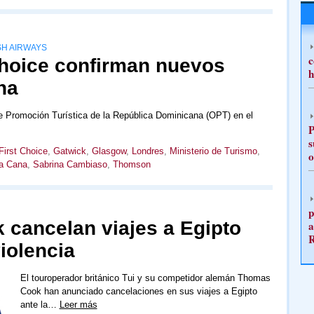
SH AIRWAYS
c
hoice confirman nuevos
h
na
de Promoción Turística de la República Dominicana (OPT) en el
P
s
First Choice
,
Gatwick
,
Glasgow
,
Londres
,
Ministerio de Turismo
,
o
a Cana
,
Sabrina Cambiaso
,
Thomson
p
 cancelan viajes a Egipto
a
iolencia
El touroperador británico Tui y su competidor alemán Thomas
Cook han anunciado cancelaciones en sus viajes a Egipto
ante la…
Leer más