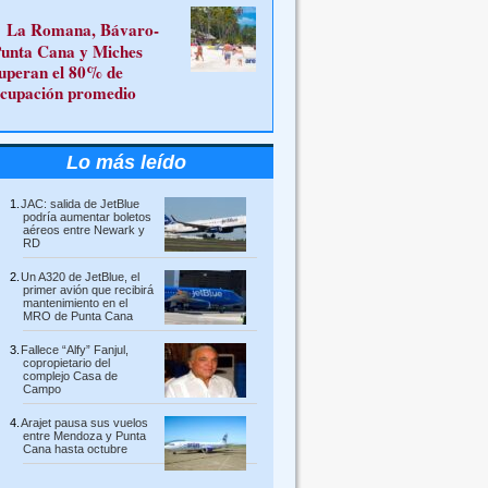
La Romana, Bávaro-
unta Cana y Miches
uperan el 80% de
cupación promedio
Lo más leído
JAC: salida de JetBlue
podría aumentar boletos
aéreos entre Newark y
RD
Un A320 de JetBlue, el
primer avión que recibirá
mantenimiento en el
MRO de Punta Cana
Fallece “Alfy” Fanjul,
copropietario del
complejo Casa de
Campo
Arajet pausa sus vuelos
entre Mendoza y Punta
Cana hasta octubre