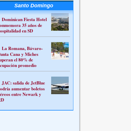
Santo Domingo
Dominican Fiesta Hotel
onmemora 35 años de
ospitalidad en SD
La Romana, Bávaro-
unta Cana y Miches
uperan el 80% de
cupación promedio
JAC: salida de JetBlue
odría aumentar boletos
éreos entre Newark y
RD