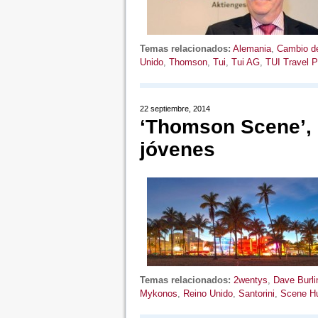
Temas relacionados:
Alemania
,
Cambio d
Unido
,
Thomson
,
Tui
,
Tui AG
,
TUI Travel 
22 septiembre, 2014
‘Thomson Scene’, 
jóvenes
Temas relacionados:
2wentys
,
Dave Burli
Mykonos
,
Reino Unido
,
Santorini
,
Scene H