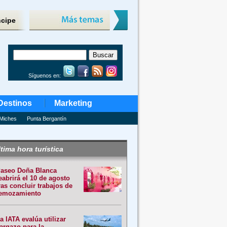
ncipe
Síguenos en:
Destinos
Marketing
Miches
Punta Bergantín
tima hora turística
aseo Doña Blanca
eabrirá el 10 de agosto
ras concluir trabajos de
emozamiento
a IATA evalúa utilizar
argazo para la