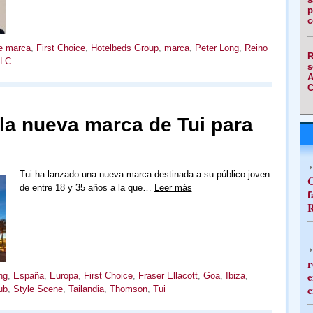
p
c
e marca
,
First Choice
,
Hotelbeds Group
,
marca
,
Peter Long
,
Reino
R
PLC
s
A
C
la nueva marca de Tui para
Tui ha lanzado una nueva marca destinada a su público joven
C
de entre 18 y 35 años a la que…
Leer más
f
R
r
e
ng
,
España
,
Europa
,
First Choice
,
Fraser Ellacott
,
Goa
,
Ibiza
,
c
ub
,
Style Scene
,
Tailandia
,
Thomson
,
Tui