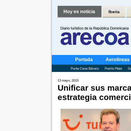
Hoy es noticia
Iberia
Portada
Aerolíneas
Punta Cana-Bávaro
Puerto Plata
Sa
13 mayo, 2015
Unificar sus marc
estrategia comerci