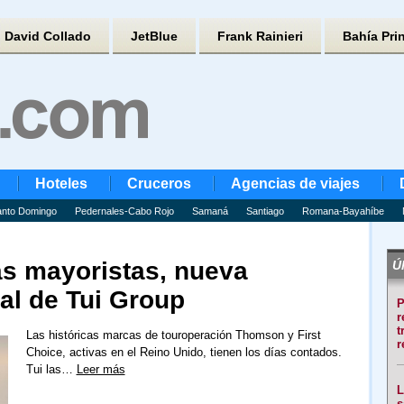
David Collado
JetBlue
Frank Rainieri
Bahía Pri
Hoteles
Cruceros
Agencias de viajes
nto Domingo
Pedernales-Cabo Rojo
Samaná
Santiago
Romana-Bayahíbe
as mayoristas, nueva
Úl
al de Tui Group
P
r
t
Las históricas marcas de touroperación Thomson y First
r
Choice, activas en el Reino Unido, tienen los días contados.
Tui las…
Leer más
L
s