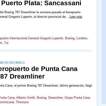
a Puerto Plata: Sancassani
 del Boeing 787 Dreamliner la semana pasada al Aeropuerto
eneral Gregorio Luperón, el director provincial de…
Leer más
puerto Internacional General Gregorio Luperón
,
Boeing
,
Londres
,
on
,
Tui
IBE EN RECIBIRLO
aeropuerto de Punta Cana
787 Dreamliner
nta Cana, el primer Boeing 787 Dreamliner, última generación, llegó
Punta Cana
,
Alberto Smith
,
Boeing
,
Dreamliner
,
Grupo Punta Cana
,
Dominicana
,
Thomson