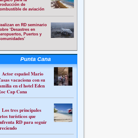
roducción de
ombustible de aviación
ealizan en RD seminario
obre ‘Desastres en
eropuertos, Puertos y
omunidades’
Punta Cana
Actor español Mario
asas vacaciona con su
amilia en el hotel Eden
oc Cap Cana
Los tres principales
etos turísticos que
nfrenta RD para seguir
reciendo