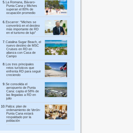
La Romana, Bávaro-
Punta Cana y Miches
superan el 80% de
ocupación promedio
Escarrer: “Miches se
convertirá en el destino
más importante de RD
en el turismo de lujo”
Catalina Sugar Beach, el
nuevo destino de MSC
Cruises en RD en
alianza con Casa de
Campo
Los tres principales
retos turísticos que
enfrenta RD para seguir
creciendo
Se consolida el
aeropuerto de Punta
Cana: capta el 58% de
las llegadas a RD en
julio
Paliza: plan de
ordenamiento de Verón-
Punta Cana estará
respaldado por la
población