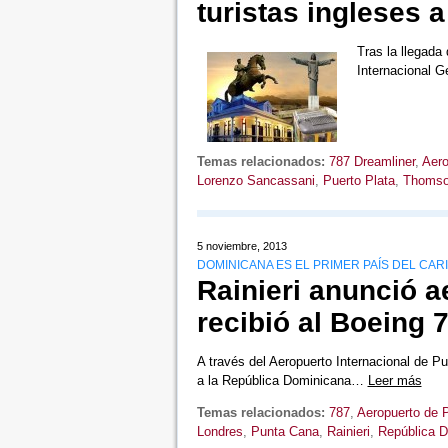
turistas ingleses 
Tras la llegada
Internacional G
Temas relacionados:
787 Dreamliner
,
Aero
Lorenzo Sancassani
,
Puerto Plata
,
Thoms
5 noviembre, 2013
DOMINICANA ES EL PRIMER PAÍS DEL CAR
Rainieri anunció 
recibió al Boeing 
A través del Aeropuerto Internacional de Pu
a la República Dominicana…
Leer más
Temas relacionados:
787
,
Aeropuerto de 
Londres
,
Punta Cana
,
Rainieri
,
República 