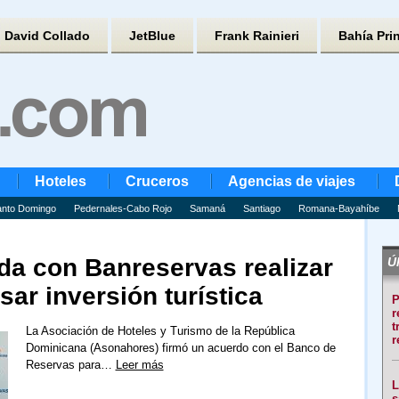
David Collado
JetBlue
Frank Rainieri
Bahía Pri
Hoteles
Cruceros
Agencias de viajes
nto Domingo
Pedernales-Cabo Rojo
Samaná
Santiago
Romana-Bayahíbe
a con Banreservas realizar
Úl
sar inversión turística
P
r
t
La Asociación de Hoteles y Turismo de la República
r
Dominicana (Asonahores) firmó un acuerdo con el Banco de
Reservas para…
Leer más
L
s