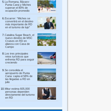
La Romana, Bávaro-
Punta Cana y Miches
superan el 80% de
ocupación promedio
Escarrer: “Miches se
convertirá en el destino
más importante de RD
en el turismo de lujo”
Catalina Sugar Beach, el
nuevo destino de MSC
Cruises en RD en
alianza con Casa de
Campo
Los tres principales
retos turísticos que
enfrenta RD para seguir
creciendo
Se consolida el
aeropuerto de Punta
Cana: capta el 58% de
las llegadas a RD en
julio
Mitur estima 605,000
personas dependen
directamente del turismo
en RD