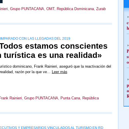
nieri
,
Grupo PUNTACANA
,
OMT
,
República Dominicana
,
Zurab
c
h
OMPARADO CON LAS LLEGADAS DEL 2019
 «Todos estamos conscientes
P
 turística es una realidad»
s
o
urístico dominicano, Frank Rainieri, aseguró que la reactivación del
realidad, razón por la que ve…
Leer más
p
a
Frank Rainieri
,
Grupo PUNTACANA
,
Punta Cana
,
República
JECUTIVOS Y EMPRESARIOS VINCULADOS AL TURISMO EN RD