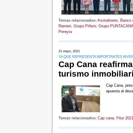
Temas relacionados:
Asonahores
,
Banco 
Rainieri
,
Grupo Piñero
,
Grupo PUNTACAN
Pereyra
21 mayo, 2021
YA QUE REPRESENTA IMPORTANTES INVE
Cap Cana reafirma 
turismo inmobiliar
Cap Cana, prese
apuesta al desa
Temas relacionados:
Cap cana
,
Fitur 202