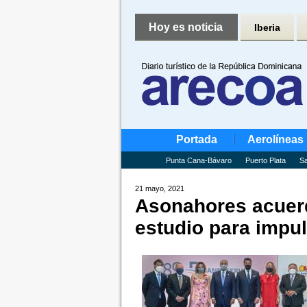
Hoy es noticia
Iberia
Portada
Aerolíneas
Punta Cana-Bávaro
Puerto Plata
Sa
21 mayo, 2021
Asonahores acuerd
estudio para impul