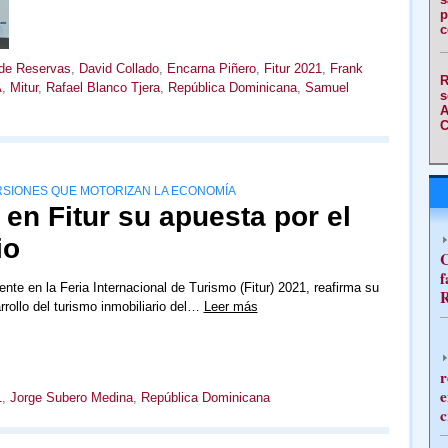
p
c
de Reservas
,
David Collado
,
Encarna Piñero
,
Fitur 2021
,
Frank
R
A
,
Mitur
,
Rafael Blanco Tjera
,
República Dominicana
,
Samuel
s
A
C
RSIONES QUE MOTORIZAN LA ECONOMÍA
en Fitur su apuesta por el
io
C
f
nte en la Feria Internacional de Turismo (Fitur) 2021, reafirma su
R
rrollo del turismo inmobiliario del…
Leer más
r
e
1
,
Jorge Subero Medina
,
República Dominicana
c