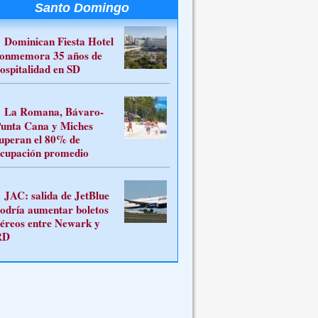
Santo Domingo
Dominican Fiesta Hotel
onmemora 35 años de
ospitalidad en SD
La Romana, Bávaro-
unta Cana y Miches
uperan el 80% de
cupación promedio
JAC: salida de JetBlue
odría aumentar boletos
éreos entre Newark y
RD