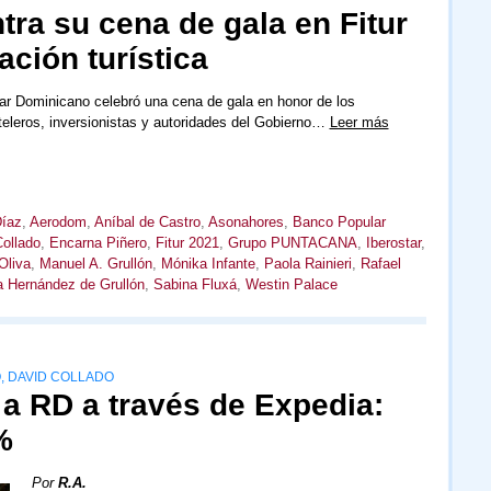
ra su cena de gala en Fitur
ación turística
ar Dominicano celebró una cena de gala en honor de los
eleros, inversionistas y autoridades del Gobierno…
Leer más
Díaz
,
Aerodom
,
Aníbal de Castro
,
Asonahores
,
Banco Popular
ollado
,
Encarna Piñero
,
Fitur 2021
,
Grupo PUNTACANA
,
Iberostar
,
Oliva
,
Manuel A. Grullón
,
Mónika Infante
,
Paola Rainieri
,
Rafael
 Hernández de Grullón
,
Sabina Fluxá
,
Westin Palace
, DAVID COLLADO
a RD a través de Expedia:
%
Por
R.A.