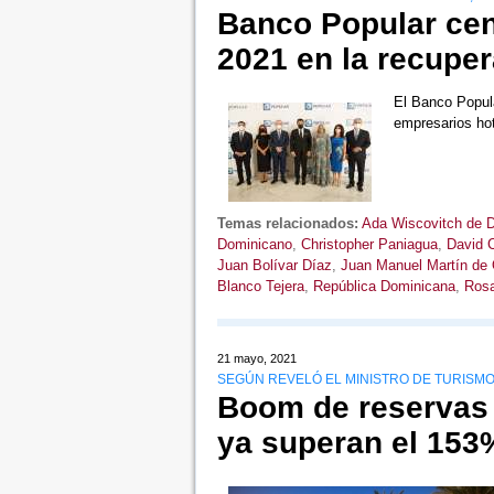
Banco Popular cent
2021 en la recuper
El Banco Popul
empresarios hot
Temas relacionados:
Ada Wiscovitch de 
Dominicano
,
Christopher Paniagua
,
David C
Juan Bolívar Díaz
,
Juan Manuel Martín de 
Blanco Tejera
,
República Dominicana
,
Rosa
21 mayo, 2021
SEGÚN REVELÓ EL MINISTRO DE TURISMO
Boom de reservas 
ya superan el 153