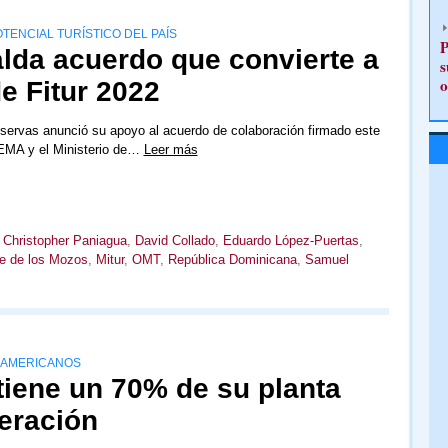
ENCIAL TURÍSTICO DEL PAÍS
P
lda acuerdo que convierte a
s
o
e Fitur 2022
servas anunció su apoyo al acuerdo de colaboración firmado este
FEMA y el Ministerio de…
Leer más
,
Christopher Paniagua
,
David Collado
,
Eduardo López-Puertas
,
e de los Mozos
,
Mitur
,
OMT
,
República Dominicana
,
Samuel
EAMERICANOS
tiene un 70% de su planta
eración