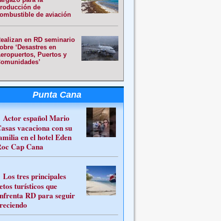
roducción de
ombustible de aviación
ealizan en RD seminario
obre ‘Desastres en
eropuertos, Puertos y
omunidades’
Punta Cana
Actor español Mario
asas vacaciona con su
amilia en el hotel Eden
oc Cap Cana
Los tres principales
etos turísticos que
nfrenta RD para seguir
reciendo