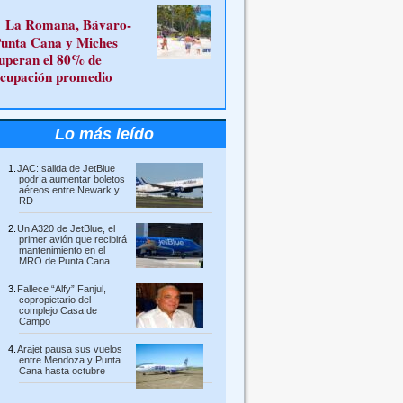
La Romana, Bávaro-
unta Cana y Miches
uperan el 80% de
cupación promedio
Lo más leído
JAC: salida de JetBlue
podría aumentar boletos
aéreos entre Newark y
RD
Un A320 de JetBlue, el
primer avión que recibirá
mantenimiento en el
MRO de Punta Cana
Fallece “Alfy” Fanjul,
copropietario del
complejo Casa de
Campo
Arajet pausa sus vuelos
entre Mendoza y Punta
Cana hasta octubre