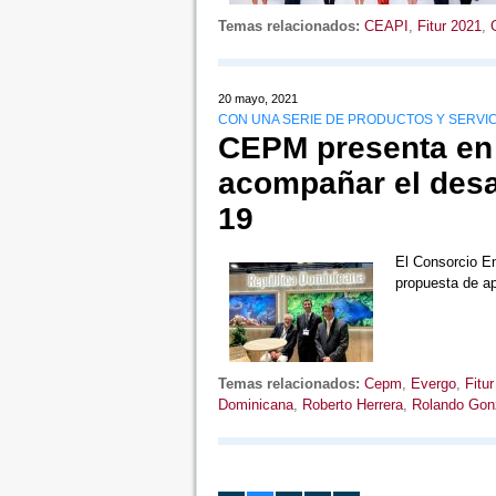
Temas relacionados:
CEAPI
,
Fitur 2021
,
20 mayo, 2021
CON UNA SERIE DE PRODUCTOS Y SERVI
CEPM presenta en 
acompañar el desar
19
El Consorcio E
propuesta de ap
Temas relacionados:
Cepm
,
Evergo
,
Fitu
Dominicana
,
Roberto Herrera
,
Rolando Gon