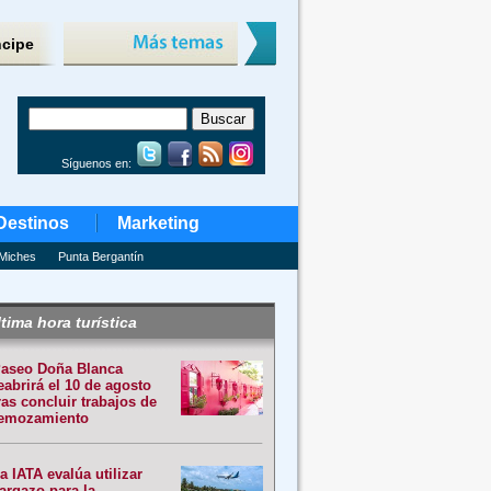
ncipe
Síguenos en:
Destinos
Marketing
Miches
Punta Bergantín
tima hora turística
aseo Doña Blanca
eabrirá el 10 de agosto
ras concluir trabajos de
emozamiento
a IATA evalúa utilizar
argazo para la