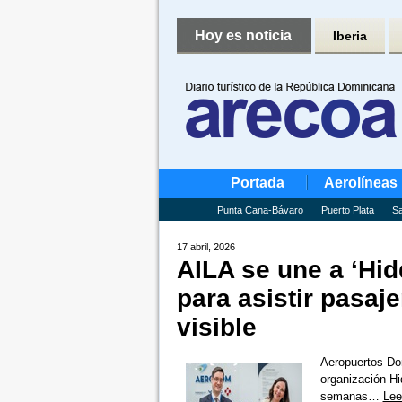
Hoy es noticia
Iberia
Portada
Aerolíneas
Punta Cana-Bávaro
Puerto Plata
Sa
17 abril, 2026
AILA se une a ‘Hid
para asistir pasaj
visible
Aeropuertos Dom
organización Hi
semanas…
Lee