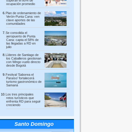
superan el 80% de
ocupación promedio
Plan de ordenamiento de
Verón-Punta Cana: ven
clave aportes de las
comunidades
Se consolida el
aeropuerto de Punta
Cana: capta el 58% de
las llegadas a RD en
julio
Líderes de Santiago de
los Caballeros gestionan
con Wingo vuelo directo
desde Bogotá
Festival ‘Saborea el
Paraíso’ fortalecerá
turismo gastronómico de
Samaná
Los tres principales
retos turísticos que
enfrenta RD para seguir
creciendo
Santo Domingo