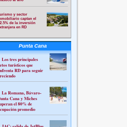
urismo y sector
nmobiliario captan el
2.5% de la inversión
xtranjera en RD
Punta Cana
Los tres principales
etos turísticos que
nfrenta RD para seguir
reciendo
La Romana, Bávaro-
unta Cana y Miches
uperan el 80% de
cupación promedio
JAC: salida de JetBlue