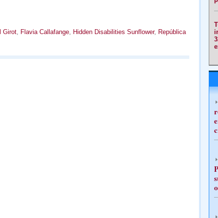
T
l Girot
,
Flavia Callafange
,
Hidden Disabilities Sunflower
,
República
i
3
e
r
e
c
P
s
o