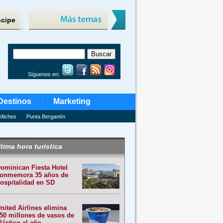
ncipe
Síguenos en:
Destinos
Marketing
Miches
Punta Bergantín
tima hora turística
ominican Fiesta Hotel
onmemora 35 años de
ospitalidad en SD
nited Airlines elimina
50 millones de vasos de
lástico al año