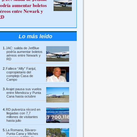
odría aumentar boletos
éreos entre Newark y
RD
Lo más leído
JAC: salida de JetBlue
podría aumentar boletos
aéreos entre Newark y
RD
Fallece “Alfy” Fanjul,
copropietario del
complejo Casa de
Campo
Arajet pausa sus vuelos
entre Mendoza y Punta
Cana hasta octubre
RD pulveriza récord en
llegadas con 7,7
millones de visitantes
hasta julio
La Romana, Bávaro-
Punta Cana y Miches