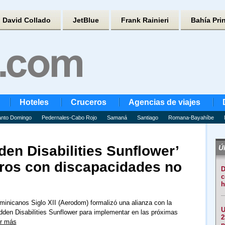
David Collado
JetBlue
Frank Rainieri
Bahía Pri
Hoteles
Cruceros
Agencias de viajes
nto Domingo
Pedernales-Cabo Rojo
Samaná
Santiago
Romana-Bayahíbe
den Disabilities Sunflower’
Úl
eros con discapacidades no
D
c
h
inicanos Siglo XII (Aerodom) formalizó una alianza con la
U
dden Disabilities Sunflower para implementar en las próximas
2
r más
p