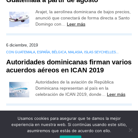
Arajet, la aerolínea dominicana de bajos precios,
anunció que conectará de forma directa a Santo
Domingo con…
Leer más
6 diciembre, 2019
CON GUATEMALA, ESPAÑA, BÉLGICA, MALASIA, ISLAS SEYCHELLES...
Autoridades dominicanas firman varios
acuerdos aéreos en ICAN 2019
Autoridades de la aviación de República
Dominicana representan al país en la
celebración de ICAN 2019, donde…
Leer más
Usamos cookies para asegurar que te damos la mejor
experiencia en nuestra web. Si continúas usando este sitio,
asumiremos que estás de acuerdo con ello.
Publicidad
Redacción
Contacto