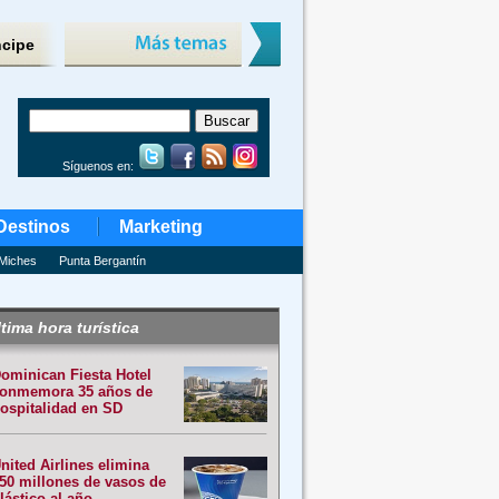
ncipe
Síguenos en:
Destinos
Marketing
Miches
Punta Bergantín
tima hora turística
ominican Fiesta Hotel
onmemora 35 años de
ospitalidad en SD
nited Airlines elimina
50 millones de vasos de
lástico al año