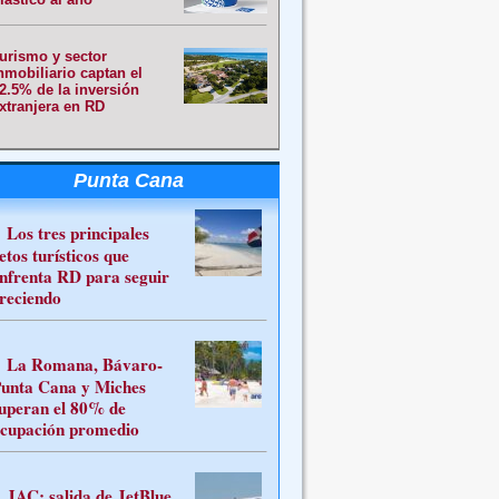
urismo y sector
nmobiliario captan el
2.5% de la inversión
xtranjera en RD
Punta Cana
Los tres principales
etos turísticos que
nfrenta RD para seguir
reciendo
La Romana, Bávaro-
unta Cana y Miches
uperan el 80% de
cupación promedio
JAC: salida de JetBlue