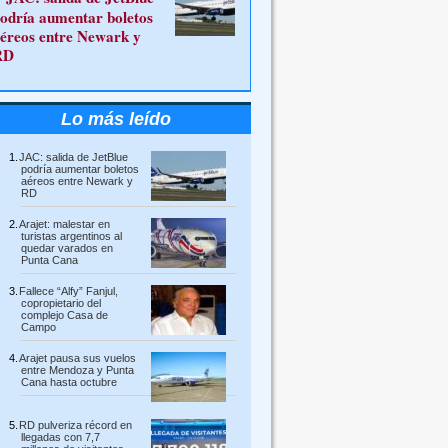
odría aumentar boletos
éreos entre Newark y
RD
Lo más leído
JAC: salida de JetBlue
podría aumentar boletos
aéreos entre Newark y
RD
Arajet: malestar en
turistas argentinos al
quedar varados en
Punta Cana
Fallece “Alfy” Fanjul,
copropietario del
complejo Casa de
Campo
Arajet pausa sus vuelos
entre Mendoza y Punta
Cana hasta octubre
RD pulveriza récord en
llegadas con 7,7