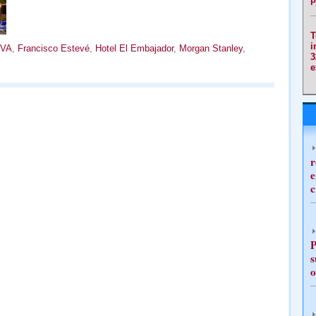
T
i
VA
,
Francisco Estevé
,
Hotel El Embajador
,
Morgan Stanley
,
3
e
r
e
c
P
s
o