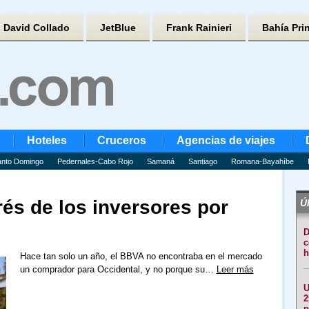
David Collado
JetBlue
Frank Rainieri
Bahía Pri
Hoteles
Cruceros
Agencias de viajes
nto Domingo
Pedernales-Cabo Rojo
Samaná
Santiago
Romana-Bayahíbe
rés de los inversores por
Úl
D
c
h
Hace tan solo un año, el BBVA no encontraba en el mercado
un comprador para Occidental, y no porque su…
Leer más
U
2
p