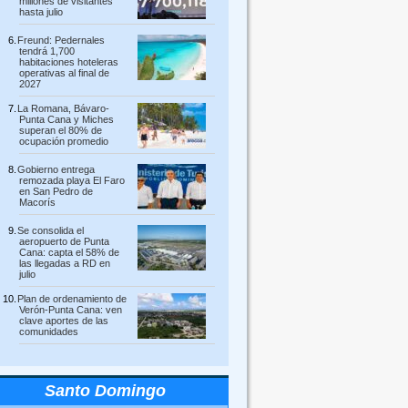
millones de visitantes
hasta julio
Freund: Pedernales
tendrá 1,700
habitaciones hoteleras
operativas al final de
2027
La Romana, Bávaro-
Punta Cana y Miches
superan el 80% de
ocupación promedio
Gobierno entrega
remozada playa El Faro
en San Pedro de
Macorís
Se consolida el
aeropuerto de Punta
Cana: capta el 58% de
las llegadas a RD en
julio
Plan de ordenamiento de
Verón-Punta Cana: ven
clave aportes de las
comunidades
Santo Domingo