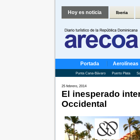
Hoy es noticia
Iberia
Portada
Aerolíneas
Punta Cana-Bávaro
Puerto Plata
Sa
25 febrero, 2014
El inesperado inte
Occidental