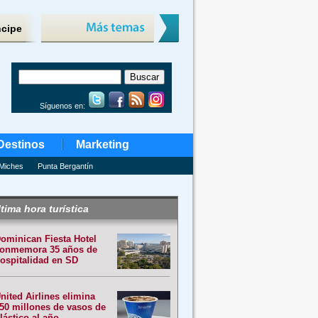
ncipe
Síguenos en:
Destinos
Marketing
Miches
Punta Bergantín
tima hora turística
ominican Fiesta Hotel
onmemora 35 años de
ospitalidad en SD
nited Airlines elimina
50 millones de vasos de
lástico al año