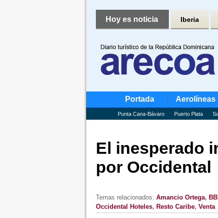
Hoy es noticia
Iberia
Portada
Aerolíneas
Punta Cana-Bávaro
Puerto Plata
Sa
El inesperado i
por Occidental
Temas relacionados:
Amancio Ortega
,
BB
Occidental Hoteles
,
Resto Caribe
,
Venta