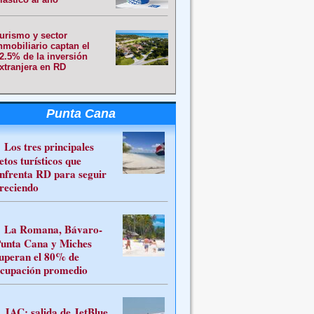
urismo y sector
nmobiliario captan el
2.5% de la inversión
xtranjera en RD
Punta Cana
Los tres principales
etos turísticos que
nfrenta RD para seguir
reciendo
La Romana, Bávaro-
unta Cana y Miches
uperan el 80% de
cupación promedio
JAC: salida de JetBlue