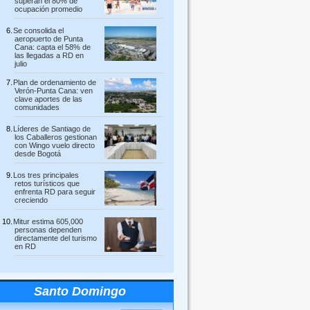
superan el 80% de
ocupación promedio
Se consolida el
aeropuerto de Punta
Cana: capta el 58% de
las llegadas a RD en
julio
Plan de ordenamiento de
Verón-Punta Cana: ven
clave aportes de las
comunidades
Líderes de Santiago de
los Caballeros gestionan
con Wingo vuelo directo
desde Bogotá
Los tres principales
retos turísticos que
enfrenta RD para seguir
creciendo
Mitur estima 605,000
personas dependen
directamente del turismo
en RD
Santo Domingo