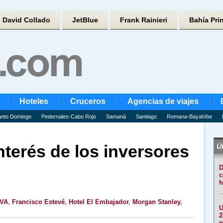
David Collado
JetBlue
Frank Rainieri
Bahía Pri
Hoteles
Cruceros
Agencias de viajes
nto Domingo
Pedernales-Cabo Rojo
Samaná
Santiago
Romana-Bayahíbe
nterés de los inversores
Úl
D
c
h
VA
,
Francisco Estevé
,
Hotel El Embajador
,
Morgan Stanley
,
U
2
p