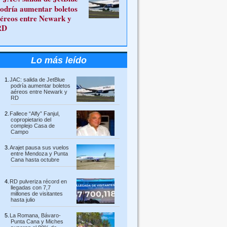
odría aumentar boletos
éreos entre Newark y
RD
Lo más leído
JAC: salida de JetBlue
podría aumentar boletos
aéreos entre Newark y
RD
Fallece “Alfy” Fanjul,
copropietario del
complejo Casa de
Campo
Arajet pausa sus vuelos
entre Mendoza y Punta
Cana hasta octubre
RD pulveriza récord en
llegadas con 7,7
millones de visitantes
hasta julio
La Romana, Bávaro-
Punta Cana y Miches