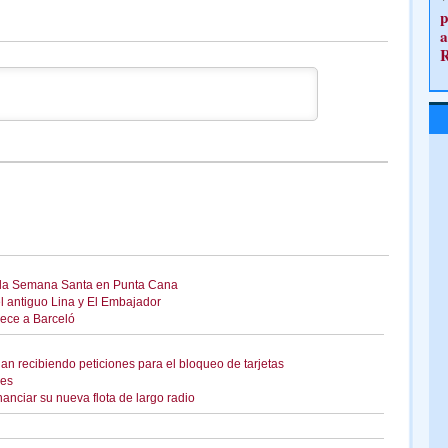
p
a
 la Semana Santa en Punta Cana
el antiguo Lina y El Embajador
nece a Barceló
an recibiendo peticiones para el bloqueo de tarjetas
les
anciar su nueva flota de largo radio