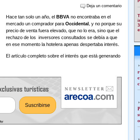
Deja un comentario
T
Hace tan solo un año, el
BBVA
no encontraba en el
i
mercado un comprador para
Occidental
, y no porque su
3
e
precio de venta fuera elevado, que no lo era, sino que el
rechazo de los inversores consultados se debía a que
en ese momento la hotelera apenas despertaba interés.
El artículo completo sobre el interés que está generando
r
e
c
P
s
o
Ver