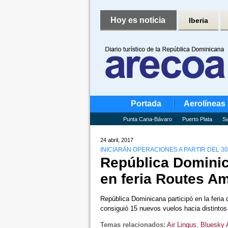
Hoy es noticia
Iberia
Portada
Aerolíneas
Punta Cana-Bávaro
Puerto Plata
Sa
24 abril, 2017
INICIARÁN OPERACIONES A PARTIR DEL 3
República Dominic
en feria Routes A
República Dominicana participó en la feri
consiguió 15 nuevos vuelos hacia distint
Temas relacionados:
Air Lingus
,
Bluesky A