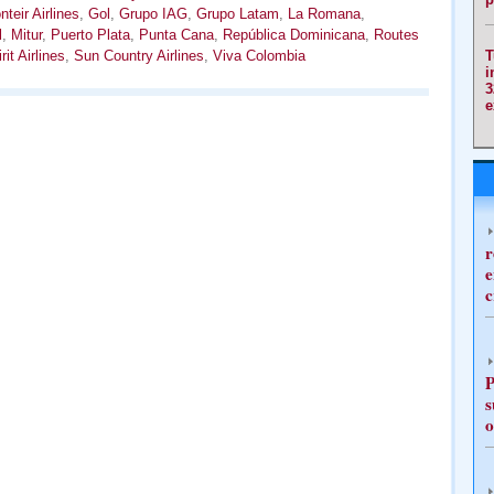
nteir Airlines
,
Gol
,
Grupo IAG
,
Grupo Latam
,
La Romana
,
l
,
Mitur
,
Puerto Plata
,
Punta Cana
,
República Dominicana
,
Routes
rit Airlines
,
Sun Country Airlines
,
Viva Colombia
T
i
3
e
r
e
c
P
s
o