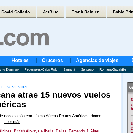
David Collado
JetBlue
Frank Rainieri
Bahía Pri
Hoteles
Cruceros
Agencias de viajes
nto Domingo
Pedernales-Cabo Rojo
Samaná
Santiago
Romana-Bayahíbe
Úl
0 DE NOVIEMBRE
ana atrae 15 nuevos vuelos
D
méricas
c
h
a de negociación con Líneas Aéreas Routes Américas, donde
os…
Leer más
U
2
irlines
,
British Airways e Iberia
,
Dallas
,
Fernando J. Abreu
,
p