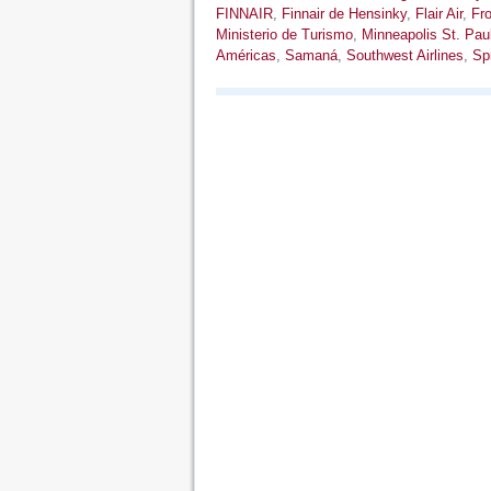
FINNAIR
,
Finnair de Hensinky
,
Flair Air
,
Fro
Ministerio de Turismo
,
Minneapolis St. Pau
Américas
,
Samaná
,
Southwest Airlines
,
Spi