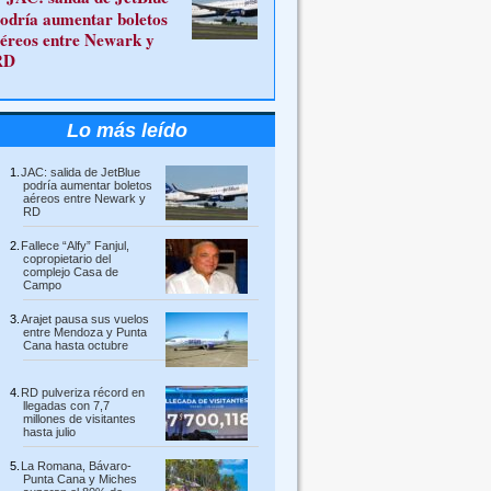
odría aumentar boletos
éreos entre Newark y
RD
Lo más leído
JAC: salida de JetBlue
podría aumentar boletos
aéreos entre Newark y
RD
Fallece “Alfy” Fanjul,
copropietario del
complejo Casa de
Campo
Arajet pausa sus vuelos
entre Mendoza y Punta
Cana hasta octubre
RD pulveriza récord en
llegadas con 7,7
millones de visitantes
hasta julio
La Romana, Bávaro-
Punta Cana y Miches