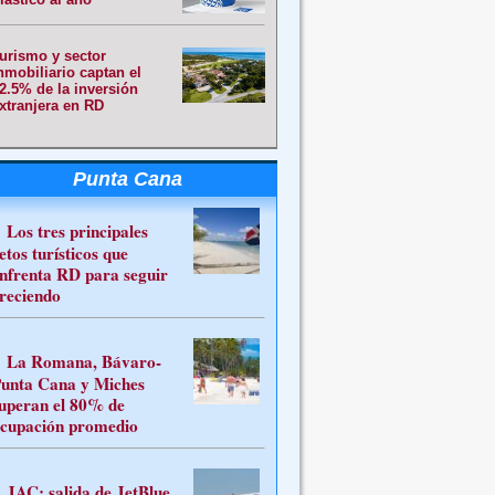
urismo y sector
nmobiliario captan el
2.5% de la inversión
xtranjera en RD
Punta Cana
Los tres principales
etos turísticos que
nfrenta RD para seguir
reciendo
La Romana, Bávaro-
unta Cana y Miches
uperan el 80% de
cupación promedio
JAC: salida de JetBlue