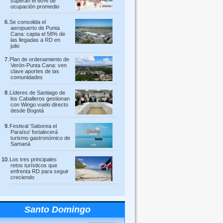
superan el 80% de
ocupación promedio
Se consolida el
aeropuerto de Punta
Cana: capta el 58% de
las llegadas a RD en
julio
Plan de ordenamiento de
Verón-Punta Cana: ven
clave aportes de las
comunidades
Líderes de Santiago de
los Caballeros gestionan
con Wingo vuelo directo
desde Bogotá
Festival ‘Saborea el
Paraíso’ fortalecerá
turismo gastronómico de
Samaná
Los tres principales
retos turísticos que
enfrenta RD para seguir
creciendo
Santo Domingo