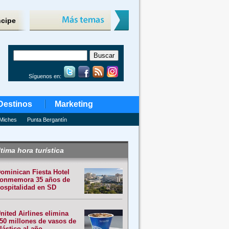
ncipe
Síguenos en:
Destinos
Marketing
Miches
Punta Bergantín
tima hora turística
ominican Fiesta Hotel
onmemora 35 años de
ospitalidad en SD
nited Airlines elimina
50 millones de vasos de
lástico al año