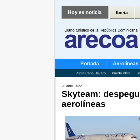
Hoy es noticia
Iberia
Portada
Aerolíneas
Punta Cana-Bávaro
Puerto Plata
Sa
26 abril, 2022
Skyteam: despegue
aerolíneas