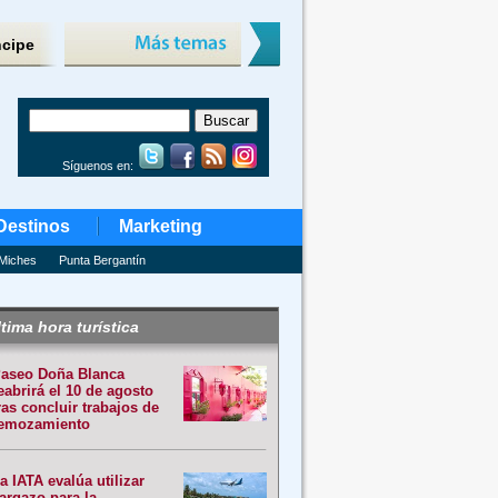
ncipe
Síguenos en:
Destinos
Marketing
Miches
Punta Bergantín
tima hora turística
aseo Doña Blanca
eabrirá el 10 de agosto
ras concluir trabajos de
emozamiento
a IATA evalúa utilizar
argazo para la