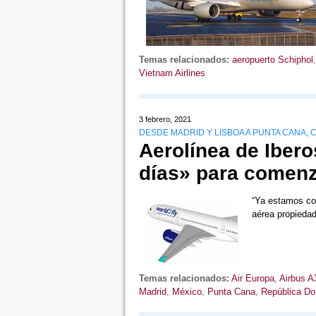
Temas relacionados:
aeropuerto Schiphol
Vietnam Airlines
3 febrero, 2021
DESDE MADRID Y LISBOA A PUNTA CANA, 
Aerolínea de Ibero
días» para comenz
“Ya estamos con
aérea propieda
Temas relacionados:
Air Europa
,
Airbus A
Madrid
,
México
,
Punta Cana
,
República Do