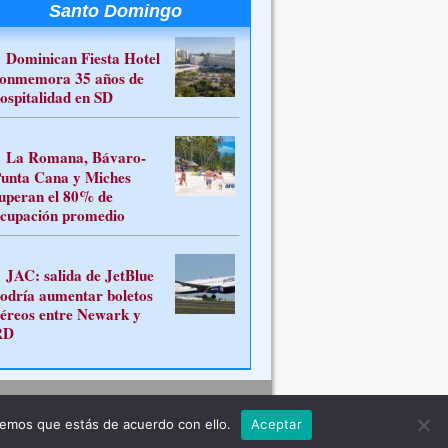
Santo Domingo
Dominican Fiesta Hotel
onmemora 35 años de
ospitalidad en SD
La Romana, Bávaro-
unta Cana y Miches
uperan el 80% de
cupación promedio
JAC: salida de JetBlue
odría aumentar boletos
éreos entre Newark y
RD
Contacto
remos que estás de acuerdo con ello.
Aceptar
ferente