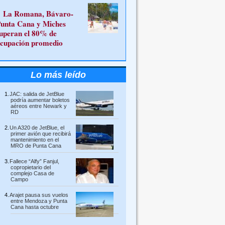
La Romana, Bávaro-
unta Cana y Miches
uperan el 80% de
cupación promedio
Lo más leído
JAC: salida de JetBlue
podría aumentar boletos
aéreos entre Newark y
RD
Un A320 de JetBlue, el
primer avión que recibirá
mantenimiento en el
MRO de Punta Cana
Fallece “Alfy” Fanjul,
copropietario del
complejo Casa de
Campo
Arajet pausa sus vuelos
entre Mendoza y Punta
Cana hasta octubre