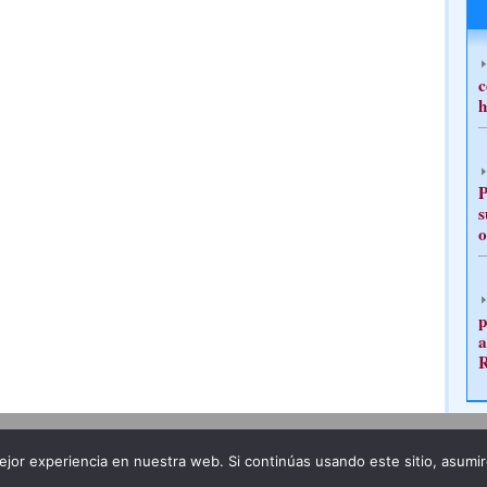
c
h
P
s
o
p
a
Publicidad
Redacción
jor experiencia en nuestra web. Si continúas usando este sitio, asumi
ncia legal
Todos los derechos reservados
Grupo Pre