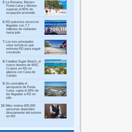
La Romana, Bávaro-
Punta Cana y Miches
superan el 80% de
ocupación promedio
RD pulveriza récord en
llegadas con 7,7
millones de visitantes
hasta julio
Los tres principales
retos turísticos que
enfrenta RD para seguir
creciendo
Catalina Sugar Beach, el
nuevo destino de MSC
Cruises en RD en
alianza con Casa de
Campo
Se consolida el
aeropuerto de Punta
Cana: capta el 58% de
las llegadas a RD en
julio
Mitur estima 605,000
personas dependen
directamente del turismo
en RD