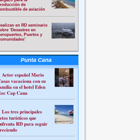
roducción de
ombustible de aviación
ealizan en RD seminario
obre ‘Desastres en
eropuertos, Puertos y
omunidades’
Punta Cana
Actor español Mario
asas vacaciona con su
amilia en el hotel Eden
oc Cap Cana
Los tres principales
etos turísticos que
nfrenta RD para seguir
reciendo