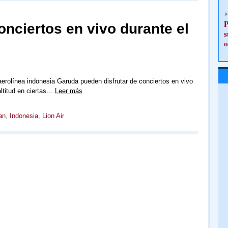
P
onciertos en vivo durante el
s
o
aerolínea indonesia Garuda pueden disfrutar de conciertos en vivo
ltitud en ciertas…
Leer más
an
,
Indonesia
,
Lion Air