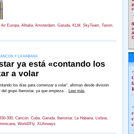
p
c
R
,
Air Europa
,
Alitalia
,
Amsterdam
,
Garuda
,
KLM
,
SkyTeam
,
Tarom
,
s
A
C
CANCÚN Y LA HABANA
star ya está «contando los
ar a volar
C
f
tando los días para comenzar a volar”, afirman desde división
R
d del grupo Iberostar, ya que empieza…
Leer más
r
e
330-300
,
Cancún
,
Cuba
,
Garuda
,
Iberostar
,
La Habana
,
Lisboa
,
c
minicana
,
World2Fly
,
XLAirways