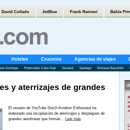
David Collado
JetBlue
Frank Rainieri
Bahía Pri
Hoteles
Cruceros
Agencias de viajes
nto Domingo
Pedernales-Cabo Rojo
Samaná
Santiago
Romana-Bayahíbe
s y aterrizajes de grandes
Úl
P
r
t
El usuario de YouTube Dutch Aviation Enthusiast ha
r
elaborado una recopilación de aterrizajes y despegues de
grandes aerolíneas que forman…
Leer más
L
s