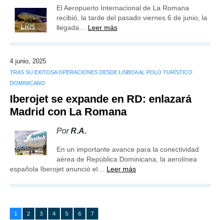
El Aeropuerto Internacional de La Romana
recibió, la tarde del pasado viernes 6 de junio, la
llegada…
Leer más
4 junio, 2025
TRAS SU EXITOSA OPERACIONES DESDE LISBOA AL POLO TURÍSTICO
DOMINICANO
Iberojet se expande en RD: enlazará
Madrid con La Romana
Por
R.A.
En un importante avance para la conectividad
aérea de República Dominicana, la aerolínea
española Iberojet anunció el…
Leer más
1
2
3
4
5
6
7