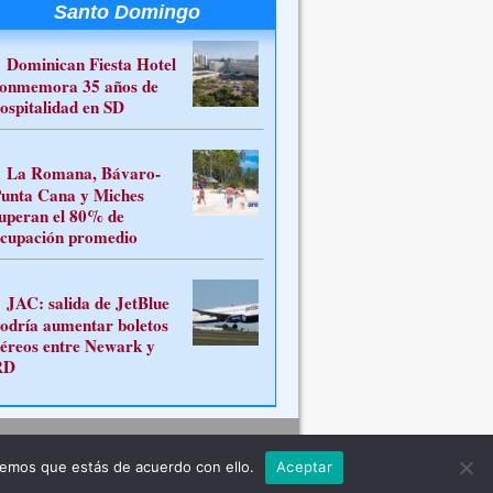
Santo Domingo
Dominican Fiesta Hotel
onmemora 35 años de
ospitalidad en SD
La Romana, Bávaro-
unta Cana y Miches
uperan el 80% de
cupación promedio
JAC: salida de JetBlue
odría aumentar boletos
éreos entre Newark y
RD
Contacto
remos que estás de acuerdo con ello.
Aceptar
ferente