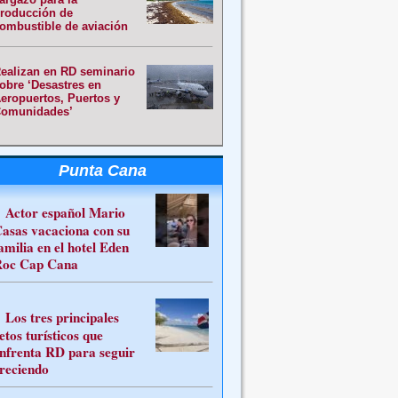
roducción de
ombustible de aviación
ealizan en RD seminario
obre ‘Desastres en
eropuertos, Puertos y
omunidades’
Punta Cana
Actor español Mario
asas vacaciona con su
amilia en el hotel Eden
oc Cap Cana
Los tres principales
etos turísticos que
nfrenta RD para seguir
reciendo