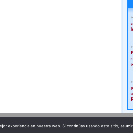
c
h
P
s
o
p
a
Publicidad
Redacción
jor experiencia en nuestra web. Si continúas usando este sitio, asumi
ncia legal
Todos los derechos reservados
Grupo Pre