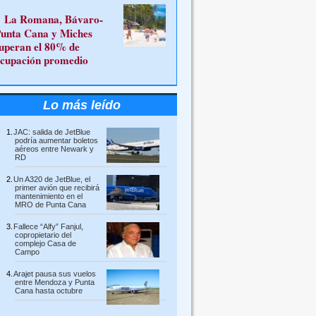
La Romana, Bávaro-
unta Cana y Miches
uperan el 80% de
cupación promedio
Lo más leído
JAC: salida de JetBlue
podría aumentar boletos
aéreos entre Newark y
RD
Un A320 de JetBlue, el
primer avión que recibirá
mantenimiento en el
MRO de Punta Cana
Fallece “Alfy” Fanjul,
copropietario del
complejo Casa de
Campo
Arajet pausa sus vuelos
entre Mendoza y Punta
Cana hasta octubre