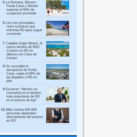
La Romana, Bávaro-
Punta Cana y Miches
superan el 80% de
ocupación promedio
Los tres principales
retos turísticos que
enfrenta RD para seguir
creciendo
Catalina Sugar Beach, el
nuevo destino de MSC
Cruises en RD en
alianza con Casa de
Campo
Se consolida el
aeropuerto de Punta
Cana: capta el 58% de
las llegadas a RD en
julio
Escarrer: “Miches se
convertirá en el destino
más importante de RD
en el turismo de lujo”
Mitur estima 605,000
personas dependen
directamente del turismo
en RD