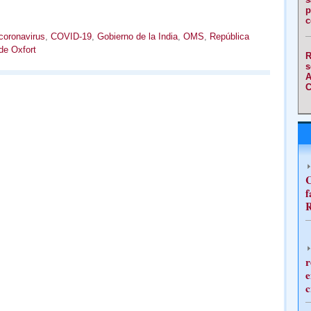
p
c
coronavirus
,
COVID-19
,
Gobierno de la India
,
OMS
,
República
de Oxfort
R
s
A
C
C
f
R
r
e
c