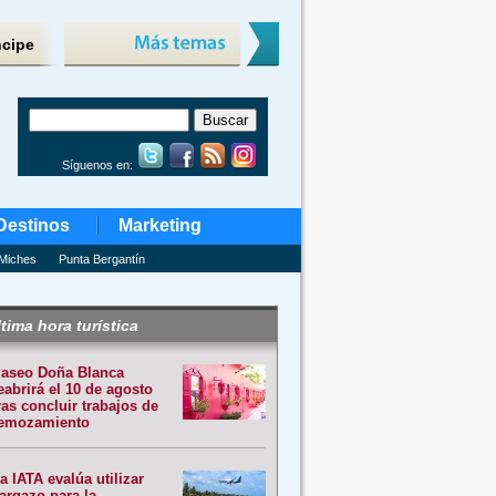
ncipe
Síguenos en:
Destinos
Marketing
Miches
Punta Bergantín
tima hora turística
aseo Doña Blanca
eabrirá el 10 de agosto
ras concluir trabajos de
emozamiento
a IATA evalúa utilizar
argazo para la