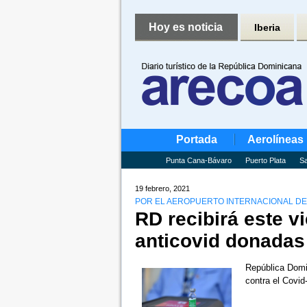
Hoy es noticia
Iberia
Portada
Aerolíneas
Punta Cana-Bávaro
Puerto Plata
Sa
19 febrero, 2021
POR EL AEROPUERTO INTERNACIONAL DE
RD recibirá este v
anticovid donadas 
República Domin
contra el Covid