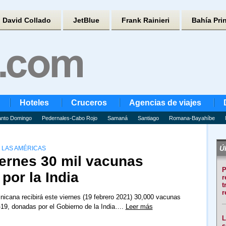
David Collado
JetBlue
Frank Rainieri
Bahía Pri
Hoteles
Cruceros
Agencias de viajes
nto Domingo
Pedernales-Cabo Rojo
Samaná
Santiago
Romana-Bayahíbe
Úl
 LAS AMÉRICAS
iernes 30 mil vacunas
P
por la India
r
t
r
icana recibirá este viernes (19 febrero 2021) 30,000 vacunas
-19, donadas por el Gobierno de la India….
Leer más
L
s